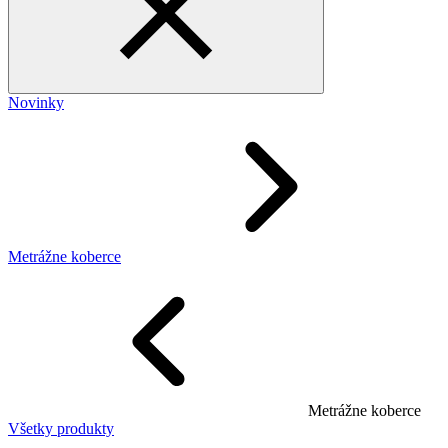
Novinky
Metrážne koberce
Metrážne koberce
Všetky produkty