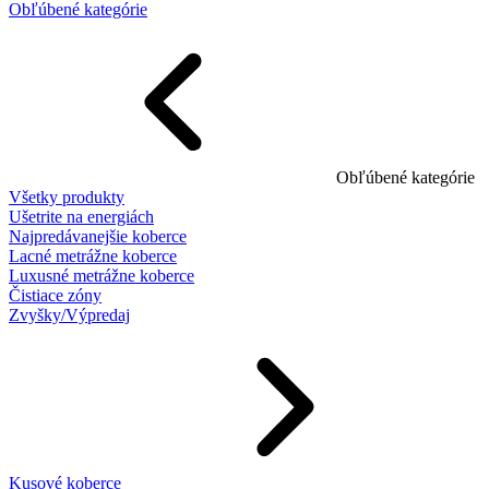
Obľúbené kategórie
Obľúbené kategórie
Všetky produkty
Ušetrite na energiách
Najpredávanejšie koberce
Lacné metrážne koberce
Luxusné metrážne koberce
Čistiace zóny
Zvyšky/Výpredaj
Kusové koberce