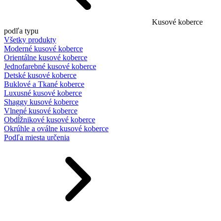
Kusové koberce
podľa typu
Všetky produkty
Moderné kusové koberce
Orientálne kusové koberce
Jednofarebné kusové koberce
Detské kusové koberce
Buklové a Tkané koberce
Luxusné kusové koberce
Shaggy kusové koberce
Vlnené kusové koberce
Obdĺžnikové kusové koberce
Okrúhle a oválne kusové koberce
Podľa miesta určenia