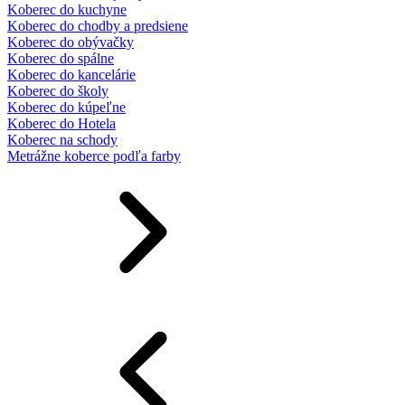
Koberec do kuchyne
Koberec do chodby a predsiene
Koberec do obývačky
Koberec do spálne
Koberec do kancelárie
Koberec do školy
Koberec do kúpeľne
Koberec do Hotela
Koberec na schody
Metrážne koberce podľa farby