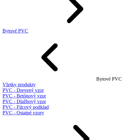
Bytové PVC
Bytové PVC
Všetky produkty
PVC - Drevený vzor
PVC - Betónový vzor
PVC - Dlažbový vzor
PVC - Filcový podklad
PVC - Ostatné vzory