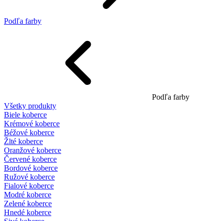
Podľa farby
Podľa farby
Všetky produkty
Biele koberce
Krémové koberce
Béžové koberce
Žlté koberce
Oranžové koberce
Červené koberce
Bordové koberce
Ružové koberce
Fialové koberce
Modré koberce
Zelené koberce
Hnedé koberce