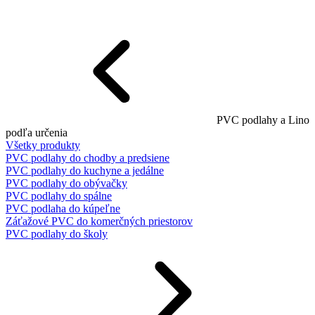
PVC podlahy a Lino
podľa určenia
Všetky produkty
PVC podlahy do chodby a predsiene
PVC podlahy do kuchyne a jedálne
PVC podlahy do obývačky
PVC podlahy do spálne
PVC podlaha do kúpeľne
Záťažové PVC do komerčných priestorov
PVC podlahy do školy