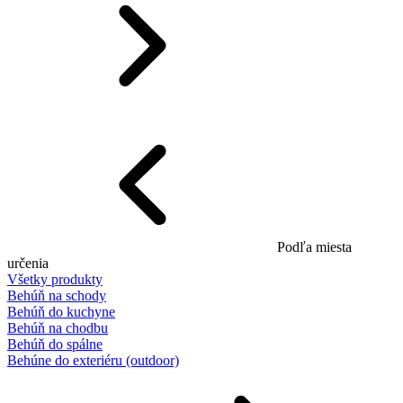
Podľa miesta
určenia
Všetky produkty
Behúň na schody
Behúň do kuchyne
Behúň na chodbu
Behúň do spálne
Behúne do exteriéru (outdoor)