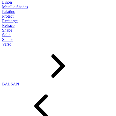
Linon
Metallic Shades
Palatino
Protect
Recharge
Retrace
Shape
Solid
Stratos
Verso
BALSAN