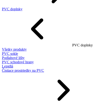
PVC doplnky
PVC doplnky
Všetky produkty
PVC sokle
Podlahové lišty
PVC schodové hrany
Lepidlá
Čistiace prostriedky na PVC