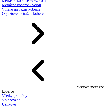
Metrážne koberce so vzorom
Metrážne koberce - Scroll
Vlnené metrážne koberce
Objektové metrážne koberce
Objektové metrážne
koberce
Všetky produkty
Vpichované
Uzlíkové