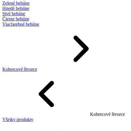
Zelené behúne
Hnedé behúne
Sivé behúne
Čierne behúne
Viacfarebné behúne
Kobercové štvorce
Kobercové štvorce
Všetky produkty