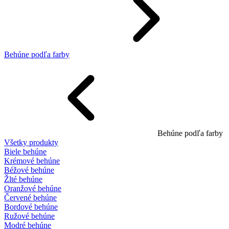
Behúne podľa farby
Behúne podľa farby
Všetky produkty
Biele behúne
Krémové behúne
Béžové behúne
Žlté behúne
Oranžové behúne
Červené behúne
Bordové behúne
Ružové behúne
Modré behúne