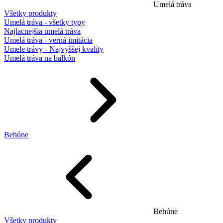
Umelá tráva
Všetky produkty
Umelá tráva - všetky typy
Najlacnejšia umelá tráva
Umelá tráva - verná imitácia
Umele trávy - Najvyššej kvality
Umelá tráva na balkón
Behúne
Behúne
Všetky produkty