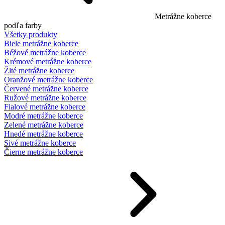
Metrážne koberce
podľa farby
Všetky produkty
Biele metrážne koberce
Béžové metrážne koberce
Krémové metrážne koberce
Žlté metrážne koberce
Oranžové metrážne koberce
Červené metrážne koberce
Ružové metrážne koberce
Fialové metrážne koberce
Modré metrážne koberce
Zelené metrážne koberce
Hnedé metrážne koberce
Sivé metrážne koberce
Čierne metrážne koberce