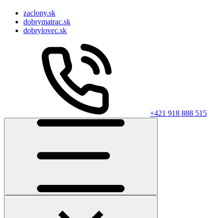
zaclony.sk
dobrymatrac.sk
dobrylovec.sk
+421 918 888 515