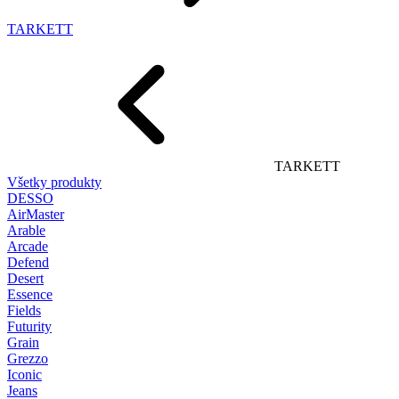
TARKETT
TARKETT
Všetky produkty
DESSO
AirMaster
Arable
Arcade
Defend
Desert
Essence
Fields
Futurity
Grain
Grezzo
Iconic
Jeans