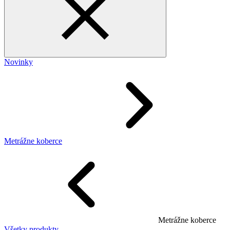
Novinky
Metrážne koberce
Metrážne koberce
Všetky produkty