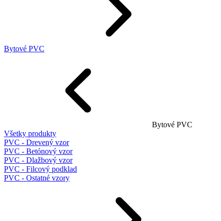
Bytové PVC
Bytové PVC
Všetky produkty
PVC - Drevený vzor
PVC - Betónový vzor
PVC - Dlažbový vzor
PVC - Filcový podklad
PVC - Ostatné vzory