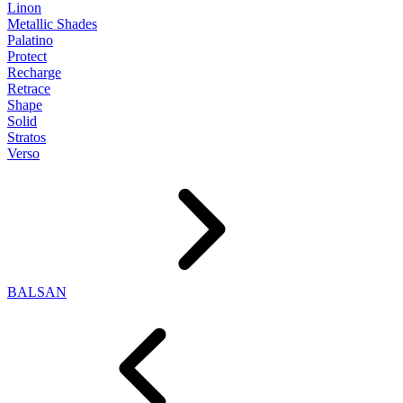
Linon
Metallic Shades
Palatino
Protect
Recharge
Retrace
Shape
Solid
Stratos
Verso
BALSAN