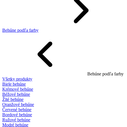
Behúne podľa farby
Behúne podľa farby
Všetky produkty
Biele behúne
Krémové behúne
Béžové behúne
Žlté behúne
Oranžové behúne
Červené behúne
Bordové behúne
Ružové behúne
Modré behúne