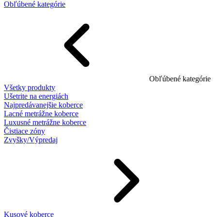
Obľúbené kategórie
Obľúbené kategórie
Všetky produkty
Ušetrite na energiách
Najpredávanejšie koberce
Lacné metrážne koberce
Luxusné metrážne koberce
Čistiace zóny
Zvyšky/Výpredaj
Kusové koberce