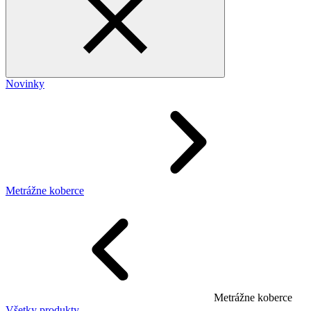
Novinky
Metrážne koberce
Metrážne koberce
Všetky produkty