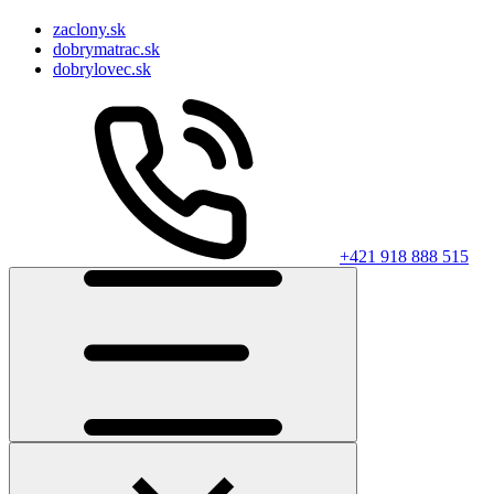
zaclony.sk
dobrymatrac.sk
dobrylovec.sk
+421 918 888 515