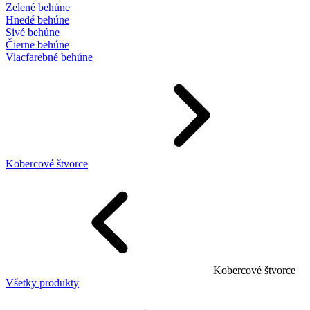
Zelené behúne
Hnedé behúne
Sivé behúne
Čierne behúne
Viacfarebné behúne
Kobercové štvorce
Kobercové štvorce
Všetky produkty