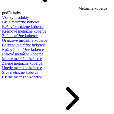
Metrážne koberce
podľa farby
Všetky produkty
Biele metrážne koberce
Béžové metrážne koberce
Krémové metrážne koberce
Žlté metrážne koberce
Oranžové metrážne koberce
Červené metrážne koberce
Ružové metrážne koberce
Fialové metrážne koberce
Modré metrážne koberce
Zelené metrážne koberce
Hnedé metrážne koberce
Sivé metrážne koberce
Čierne metrážne koberce