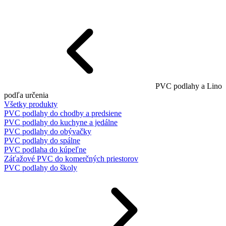
PVC podlahy a Lino
podľa určenia
Všetky produkty
PVC podlahy do chodby a predsiene
PVC podlahy do kuchyne a jedálne
PVC podlahy do obývačky
PVC podlahy do spálne
PVC podlaha do kúpeľne
Záťažové PVC do komerčných priestorov
PVC podlahy do školy