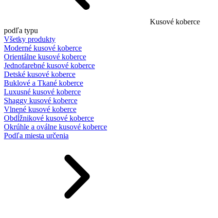
Kusové koberce
podľa typu
Všetky produkty
Moderné kusové koberce
Orientálne kusové koberce
Jednofarebné kusové koberce
Detské kusové koberce
Buklové a Tkané koberce
Luxusné kusové koberce
Shaggy kusové koberce
Vlnené kusové koberce
Obdĺžnikové kusové koberce
Okrúhle a oválne kusové koberce
Podľa miesta určenia