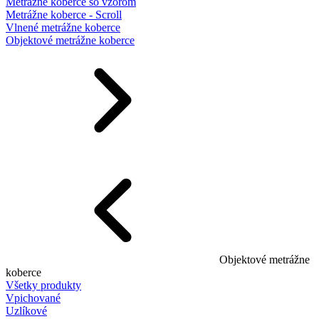
Metrážne koberce so vzorom
Metrážne koberce - Scroll
Vlnené metrážne koberce
Objektové metrážne koberce
Objektové metrážne
koberce
Všetky produkty
Vpichované
Uzlíkové