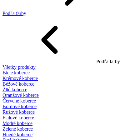
Podľa farby
Podľa farby
Všetky produkty
Biele koberce
Krémové koberce
Béžové koberce
Žlté koberce
Oranžové koberce
Červené koberce
Bordové koberce
Ružové koberce
Fialové koberce
Modré koberce
Zelené koberce
Hnedé koberce