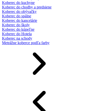
Koberec do kuchyne
Koberec do chodby a predsiene
Koberec do obývačky
Koberec do spálne
Koberec do kancelárie
Koberec do školy
Koberec do kúpeľne
Koberec do Hotela
Koberec na schody
Metrážne koberce podľa farby