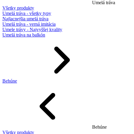
Umelá tráva
Všetky produkty
Umelá tráva - všetky typy
Najlacnejšia umelá tráva
Umelá tráva - verná imitácia
Umele trávy - Najvyššej kvality
Umelá tráva na balkón
Behúne
Behúne
Všetky produkty