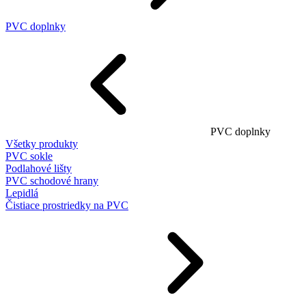
PVC doplnky
PVC doplnky
Všetky produkty
PVC sokle
Podlahové lišty
PVC schodové hrany
Lepidlá
Čistiace prostriedky na PVC