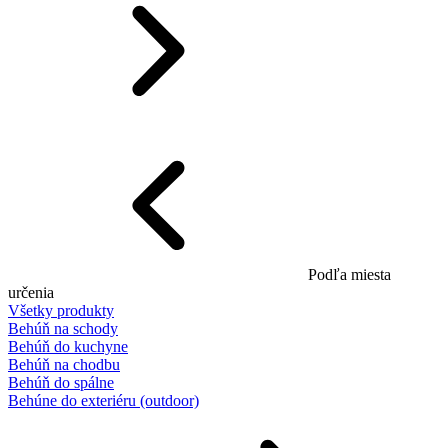
Podľa miesta
určenia
Všetky produkty
Behúň na schody
Behúň do kuchyne
Behúň na chodbu
Behúň do spálne
Behúne do exteriéru (outdoor)