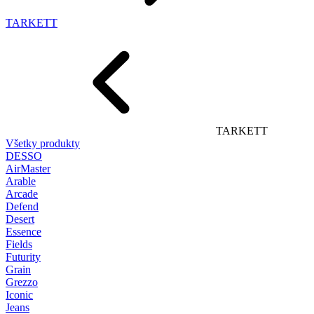
TARKETT
TARKETT
Všetky produkty
DESSO
AirMaster
Arable
Arcade
Defend
Desert
Essence
Fields
Futurity
Grain
Grezzo
Iconic
Jeans