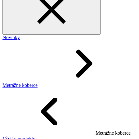
Novinky
Metrážne koberce
Metrážne koberce
Všetky produkty