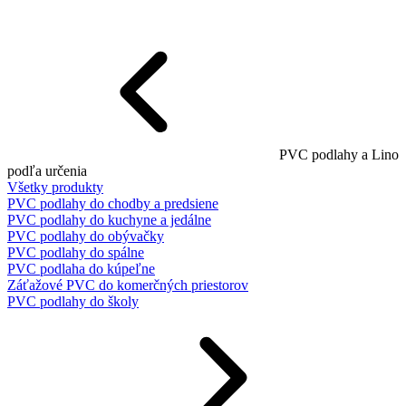
PVC podlahy a Lino
podľa určenia
Všetky produkty
PVC podlahy do chodby a predsiene
PVC podlahy do kuchyne a jedálne
PVC podlahy do obývačky
PVC podlahy do spálne
PVC podlaha do kúpeľne
Záťažové PVC do komerčných priestorov
PVC podlahy do školy