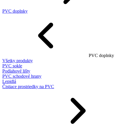
PVC doplnky
PVC doplnky
Všetky produkty
PVC sokle
Podlahové lišty
PVC schodové hrany
Lepidlá
Čistiace prostriedky na PVC