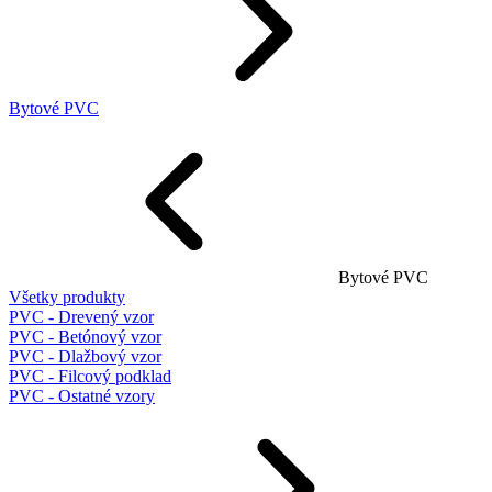
Bytové PVC
Bytové PVC
Všetky produkty
PVC - Drevený vzor
PVC - Betónový vzor
PVC - Dlažbový vzor
PVC - Filcový podklad
PVC - Ostatné vzory