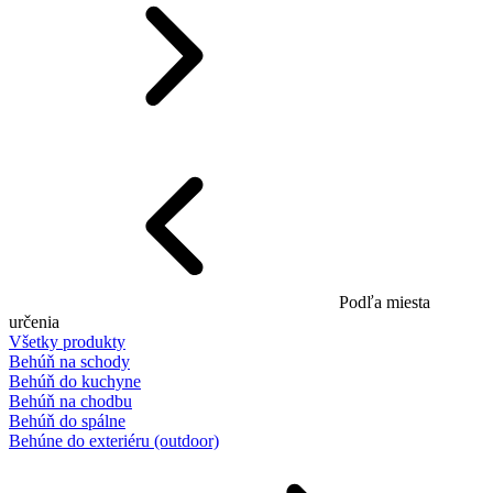
Podľa miesta
určenia
Všetky produkty
Behúň na schody
Behúň do kuchyne
Behúň na chodbu
Behúň do spálne
Behúne do exteriéru (outdoor)