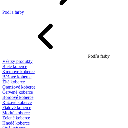
Podľa farby
Podľa farby
Všetky produkty
Biele koberce
Krémové koberce
Béžové koberce
Žlté koberce
Oranžové koberce
Červené koberce
Bordové koberce
Ružové koberce
Fialové koberce
Modré koberce
Zelené koberce
Hnedé koberce