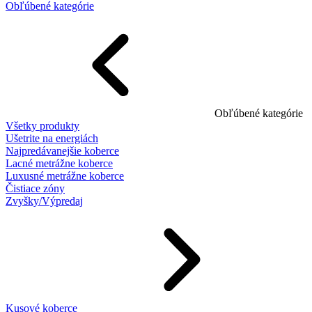
Obľúbené kategórie
Obľúbené kategórie
Všetky produkty
Ušetrite na energiách
Najpredávanejšie koberce
Lacné metrážne koberce
Luxusné metrážne koberce
Čistiace zóny
Zvyšky/Výpredaj
Kusové koberce