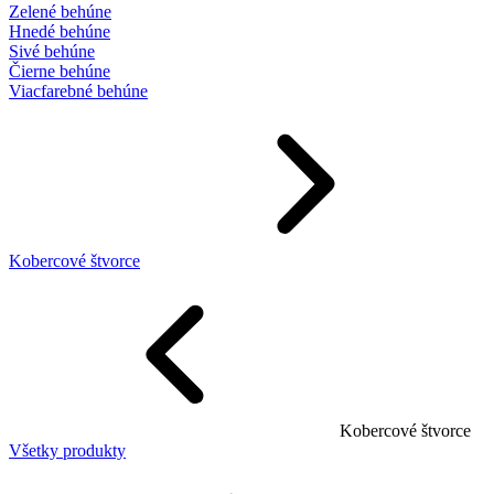
Zelené behúne
Hnedé behúne
Sivé behúne
Čierne behúne
Viacfarebné behúne
Kobercové štvorce
Kobercové štvorce
Všetky produkty