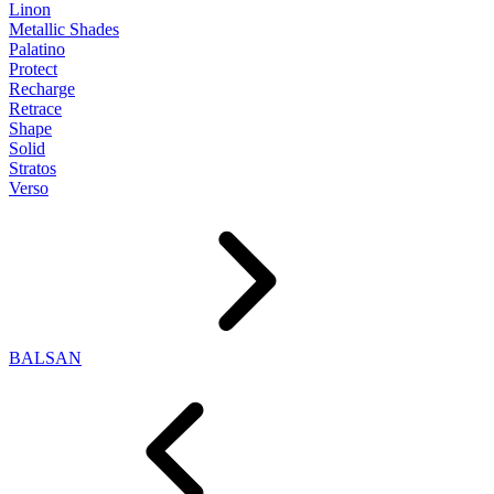
Linon
Metallic Shades
Palatino
Protect
Recharge
Retrace
Shape
Solid
Stratos
Verso
BALSAN