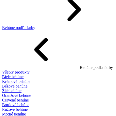
Behúne podľa farby
Behúne podľa farby
Všetky produkty
Biele behúne
Krémové behúne
Béžové behúne
Žlté behúne
Oranžové behúne
Červené behúne
Bordové behúne
Ružové behúne
Modré behúne