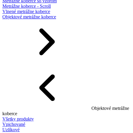
Metrážne koberce so vzorom
Metrážne koberce - Scroll
Vlnené metrážne koberce
Objektové metrážne koberce
Objektové metrážne
koberce
Všetky produkty
Vpichované
Uzlíkové