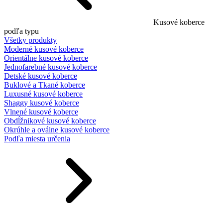
Kusové koberce
podľa typu
Všetky produkty
Moderné kusové koberce
Orientálne kusové koberce
Jednofarebné kusové koberce
Detské kusové koberce
Buklové a Tkané koberce
Luxusné kusové koberce
Shaggy kusové koberce
Vlnené kusové koberce
Obdĺžnikové kusové koberce
Okrúhle a oválne kusové koberce
Podľa miesta určenia