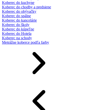
Koberec do kuchyne
Koberec do chodby a predsiene
Koberec do obývačky
Koberec do spálne
Koberec do kancelárie
Koberec do školy
Koberec do kúpeľne
Koberec do Hotela
Koberec na schody
Metrážne koberce podľa farby