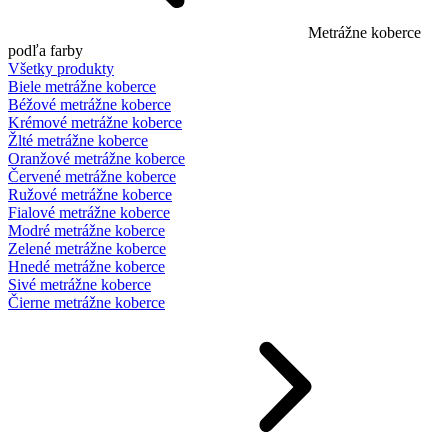
Metrážne koberce
podľa farby
Všetky produkty
Biele metrážne koberce
Béžové metrážne koberce
Krémové metrážne koberce
Žlté metrážne koberce
Oranžové metrážne koberce
Červené metrážne koberce
Ružové metrážne koberce
Fialové metrážne koberce
Modré metrážne koberce
Zelené metrážne koberce
Hnedé metrážne koberce
Sivé metrážne koberce
Čierne metrážne koberce