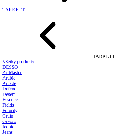
TARKETT
TARKETT
Všetky produkty
DESSO
AirMaster
Arable
Arcade
Defend
Desert
Essence
Fields
Futurity
Grain
Grezzo
Iconic
Jeans