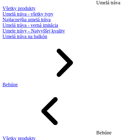
Umelá tráva
Všetky produkty
Umelá tráva - všetky typy
Najlacnejšia umelá tráva
Umelá tráva - verná imitácia
Umele trávy - Najvyššej kvality
Umelá tráva na balkón
Behúne
Behúne
Všetky produkty