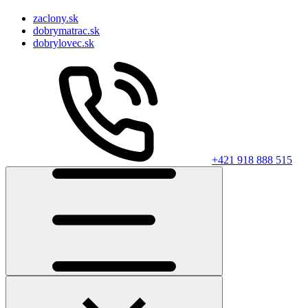
zaclony.sk
dobrymatrac.sk
dobrylovec.sk
+421 918 888 515