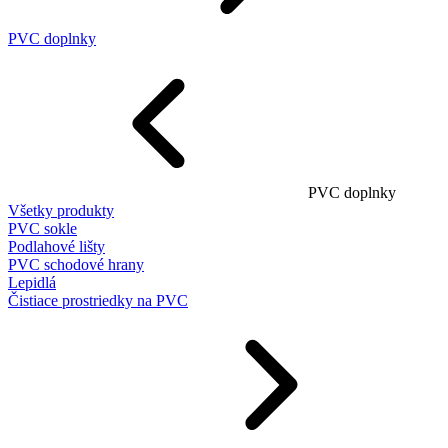
PVC doplnky
PVC doplnky
Všetky produkty
PVC sokle
Podlahové lišty
PVC schodové hrany
Lepidlá
Čistiace prostriedky na PVC