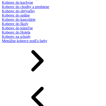
Koberec do kuchyne
Koberec do chodby a predsiene
Koberec do obývačky
Koberec do spálne
Koberec do kancelárie
Koberec do školy
Koberec do kúpeľne
Koberec do Hotela
Koberec na schody
Metrážne koberce podľa farby