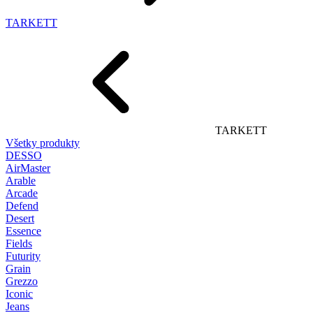
TARKETT
TARKETT
Všetky produkty
DESSO
AirMaster
Arable
Arcade
Defend
Desert
Essence
Fields
Futurity
Grain
Grezzo
Iconic
Jeans