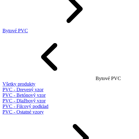
Bytové PVC
Bytové PVC
Všetky produkty
PVC - Drevený vzor
PVC - Betónový vzor
PVC - Dlažbový vzor
PVC - Filcový podklad
PVC - Ostatné vzory