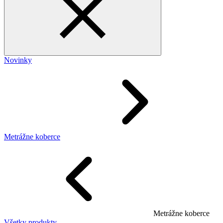
Novinky
Metrážne koberce
Metrážne koberce
Všetky produkty