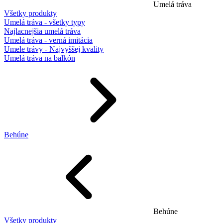
Umelá tráva
Všetky produkty
Umelá tráva - všetky typy
Najlacnejšia umelá tráva
Umelá tráva - verná imitácia
Umele trávy - Najvyššej kvality
Umelá tráva na balkón
Behúne
Behúne
Všetky produkty