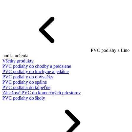
PVC podlahy a Lino
podľa určenia
Všetky produkty
PVC podlahy do chodby a predsiene
PVC podlahy do kuchyne a jedálne
PVC podlahy do obývačky
PVC podlahy do spálne
PVC podlaha do kúpeľne
Záťažové PVC do komerčných priestorov
PVC podlahy do školy