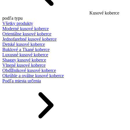
Kusové koberce
podľa typu
Všetky produkty
Moderné kusové koberce
Orientálne kusové koberce
Jednofarebné kusové koberce
Detské kusové koberce
Buklové a Tkané koberce
Luxusné kusové koberce
Shaggy kusové koberce
Vlnené kusové koberce
Obdĺžnikové kusové koberce
Okrúhle a oválne kusové koberce
Podľa miesta určenia