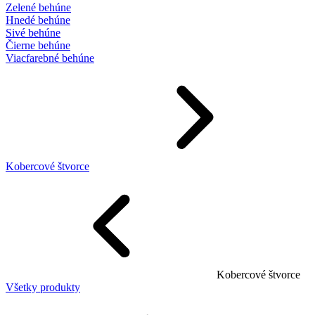
Zelené behúne
Hnedé behúne
Sivé behúne
Čierne behúne
Viacfarebné behúne
Kobercové štvorce
Kobercové štvorce
Všetky produkty