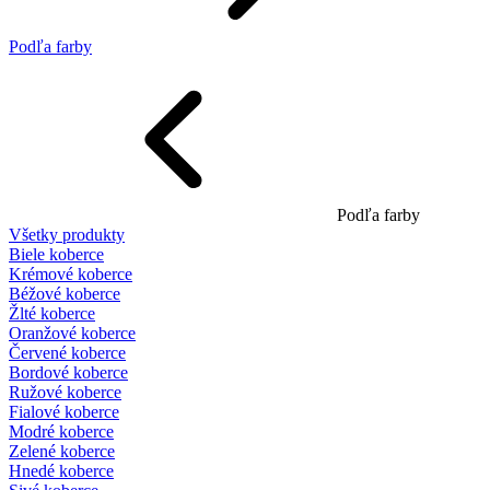
Podľa farby
Podľa farby
Všetky produkty
Biele koberce
Krémové koberce
Béžové koberce
Žlté koberce
Oranžové koberce
Červené koberce
Bordové koberce
Ružové koberce
Fialové koberce
Modré koberce
Zelené koberce
Hnedé koberce