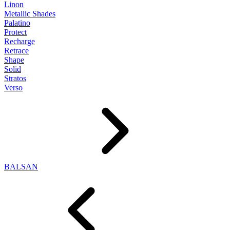
Linon
Metallic Shades
Palatino
Protect
Recharge
Retrace
Shape
Solid
Stratos
Verso
BALSAN