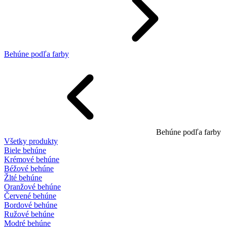
Behúne podľa farby
Behúne podľa farby
Všetky produkty
Biele behúne
Krémové behúne
Béžové behúne
Žlté behúne
Oranžové behúne
Červené behúne
Bordové behúne
Ružové behúne
Modré behúne