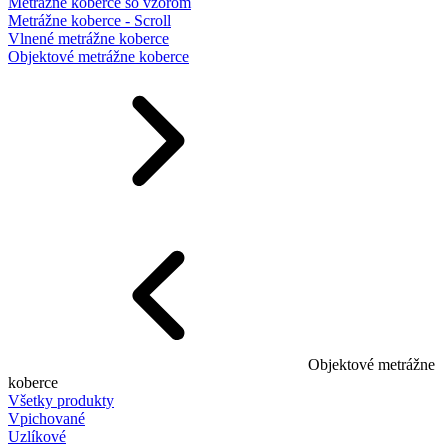
Metrážne koberce so vzorom
Metrážne koberce - Scroll
Vlnené metrážne koberce
Objektové metrážne koberce
Objektové metrážne
koberce
Všetky produkty
Vpichované
Uzlíkové