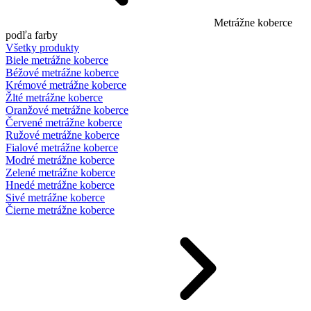
Metrážne koberce
podľa farby
Všetky produkty
Biele metrážne koberce
Béžové metrážne koberce
Krémové metrážne koberce
Žlté metrážne koberce
Oranžové metrážne koberce
Červené metrážne koberce
Ružové metrážne koberce
Fialové metrážne koberce
Modré metrážne koberce
Zelené metrážne koberce
Hnedé metrážne koberce
Sivé metrážne koberce
Čierne metrážne koberce