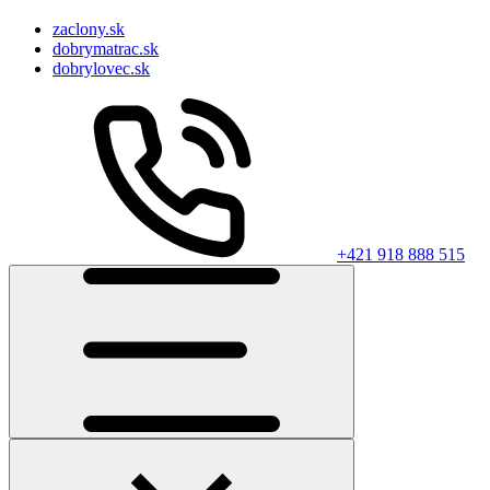
zaclony.sk
dobrymatrac.sk
dobrylovec.sk
+421 918 888 515