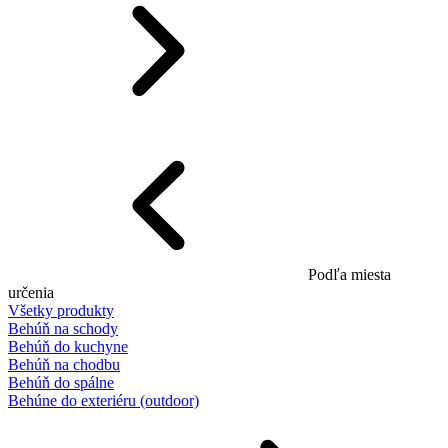
Podľa miesta
určenia
Všetky produkty
Behúň na schody
Behúň do kuchyne
Behúň na chodbu
Behúň do spálne
Behúne do exteriéru (outdoor)