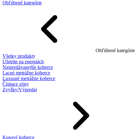
Obľúbené kategórie
Obľúbené kategórie
Všetky produkty
Ušetrite na energiách
Najpredávanejšie koberce
Lacné metrážne koberce
Luxusné metrážne koberce
Čistiace zóny
Zvyšky/Výpredaj
Kusové koberce