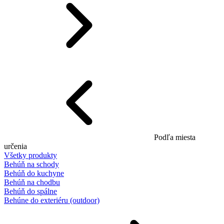
Podľa miesta
určenia
Všetky produkty
Behúň na schody
Behúň do kuchyne
Behúň na chodbu
Behúň do spálne
Behúne do exteriéru (outdoor)