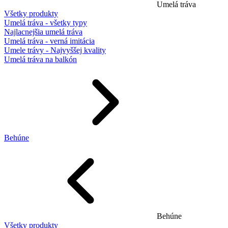
Umelá tráva
Všetky produkty
Umelá tráva - všetky typy
Najlacnejšia umelá tráva
Umelá tráva - verná imitácia
Umele trávy - Najvyššej kvality
Umelá tráva na balkón
Behúne
Behúne
Všetky produkty