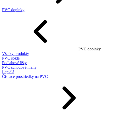
PVC doplnky
PVC doplnky
Všetky produkty
PVC sokle
Podlahové lišty
PVC schodové hrany
Lepidlá
Čistiace prostriedky na PVC