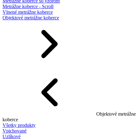
Metrážne koberce so vzorom
Metrážne koberce - Scroll
Vlnené metrážne koberce
Objektové metrážne koberce
Objektové metrážne
koberce
Všetky produkty
Vpichované
Uzlíkové