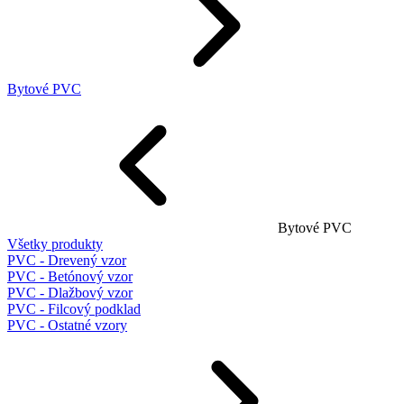
Bytové PVC
Bytové PVC
Všetky produkty
PVC - Drevený vzor
PVC - Betónový vzor
PVC - Dlažbový vzor
PVC - Filcový podklad
PVC - Ostatné vzory