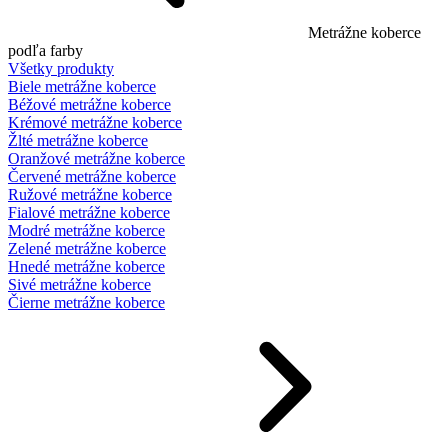
Metrážne koberce
podľa farby
Všetky produkty
Biele metrážne koberce
Béžové metrážne koberce
Krémové metrážne koberce
Žlté metrážne koberce
Oranžové metrážne koberce
Červené metrážne koberce
Ružové metrážne koberce
Fialové metrážne koberce
Modré metrážne koberce
Zelené metrážne koberce
Hnedé metrážne koberce
Sivé metrážne koberce
Čierne metrážne koberce