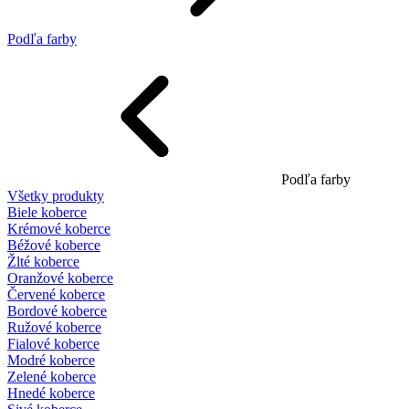
Podľa farby
Podľa farby
Všetky produkty
Biele koberce
Krémové koberce
Béžové koberce
Žlté koberce
Oranžové koberce
Červené koberce
Bordové koberce
Ružové koberce
Fialové koberce
Modré koberce
Zelené koberce
Hnedé koberce