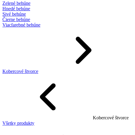
Zelené behúne
Hnedé behúne
Sivé behúne
Čierne behúne
Viacfarebné behúne
Kobercové štvorce
Kobercové štvorce
Všetky produkty