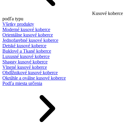
Kusové koberce
podľa typu
Všetky produkty
Moderné kusové koberce
Orientálne kusové koberce
Jednofarebné kusové koberce
Detské kusové koberce
Buklové a Tkané koberce
Luxusné kusové koberce
Shaggy kusové koberce
Vlnené kusové koberce
Obdĺžnikové kusové koberce
Okrúhle a oválne kusové koberce
Podľa miesta určenia