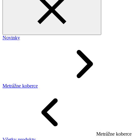
Novinky
Metrážne koberce
Metrážne koberce
Všetky produkty