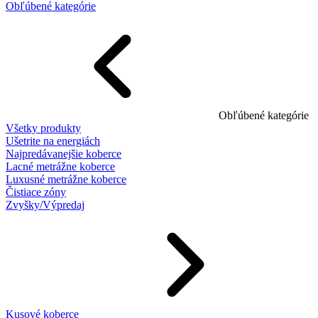
Obľúbené kategórie
Obľúbené kategórie
Všetky produkty
Ušetrite na energiách
Najpredávanejšie koberce
Lacné metrážne koberce
Luxusné metrážne koberce
Čistiace zóny
Zvyšky/Výpredaj
Kusové koberce