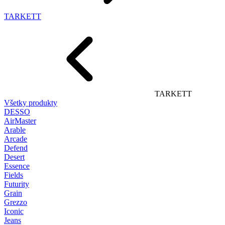
TARKETT
TARKETT
Všetky produkty
DESSO
AirMaster
Arable
Arcade
Defend
Desert
Essence
Fields
Futurity
Grain
Grezzo
Iconic
Jeans