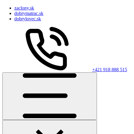
zaclony.sk
dobrymatrac.sk
dobrylovec.sk
+421 918 888 515