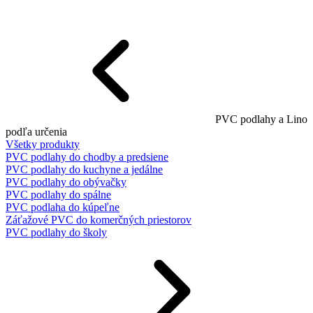
PVC podlahy a Lino
podľa určenia
Všetky produkty
PVC podlahy do chodby a predsiene
PVC podlahy do kuchyne a jedálne
PVC podlahy do obývačky
PVC podlahy do spálne
PVC podlaha do kúpeľne
Záťažové PVC do komerčných priestorov
PVC podlahy do školy