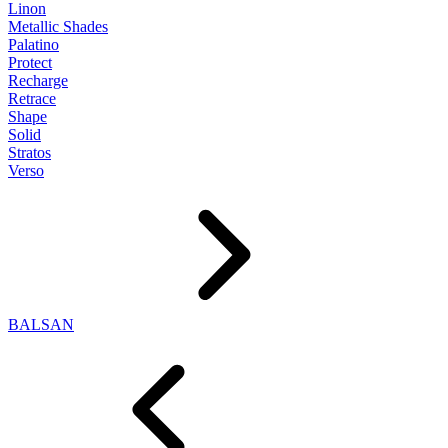
Linon
Metallic Shades
Palatino
Protect
Recharge
Retrace
Shape
Solid
Stratos
Verso
BALSAN