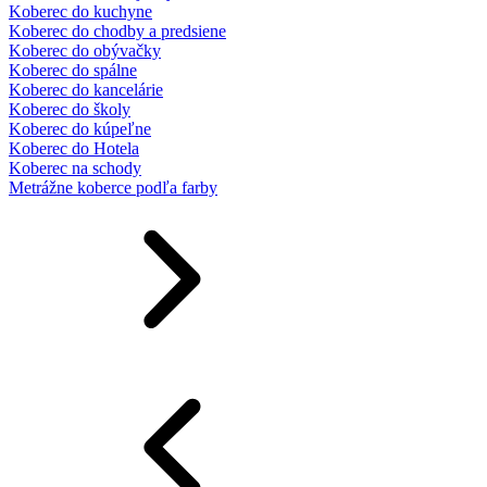
Koberec do kuchyne
Koberec do chodby a predsiene
Koberec do obývačky
Koberec do spálne
Koberec do kancelárie
Koberec do školy
Koberec do kúpeľne
Koberec do Hotela
Koberec na schody
Metrážne koberce podľa farby