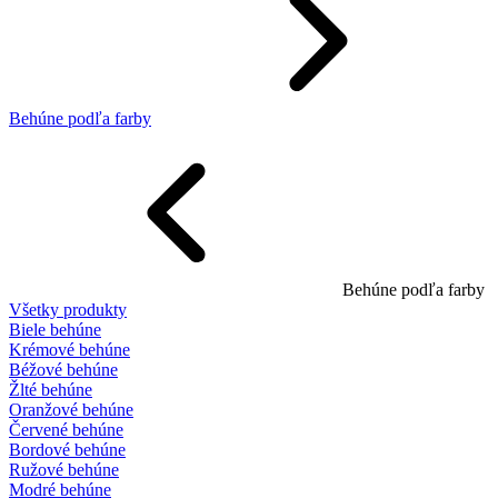
Behúne podľa farby
Behúne podľa farby
Všetky produkty
Biele behúne
Krémové behúne
Béžové behúne
Žlté behúne
Oranžové behúne
Červené behúne
Bordové behúne
Ružové behúne
Modré behúne