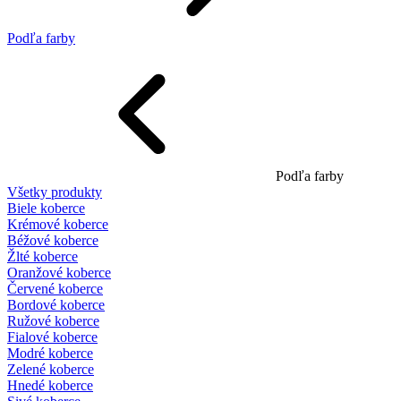
Podľa farby
Podľa farby
Všetky produkty
Biele koberce
Krémové koberce
Béžové koberce
Žlté koberce
Oranžové koberce
Červené koberce
Bordové koberce
Ružové koberce
Fialové koberce
Modré koberce
Zelené koberce
Hnedé koberce