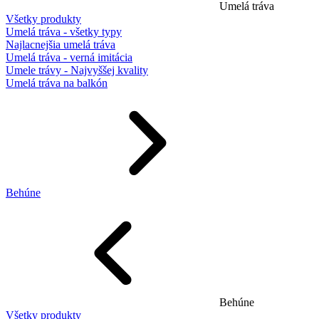
Umelá tráva
Všetky produkty
Umelá tráva - všetky typy
Najlacnejšia umelá tráva
Umelá tráva - verná imitácia
Umele trávy - Najvyššej kvality
Umelá tráva na balkón
Behúne
Behúne
Všetky produkty