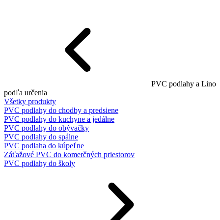
PVC podlahy a Lino
podľa určenia
Všetky produkty
PVC podlahy do chodby a predsiene
PVC podlahy do kuchyne a jedálne
PVC podlahy do obývačky
PVC podlahy do spálne
PVC podlaha do kúpeľne
Záťažové PVC do komerčných priestorov
PVC podlahy do školy