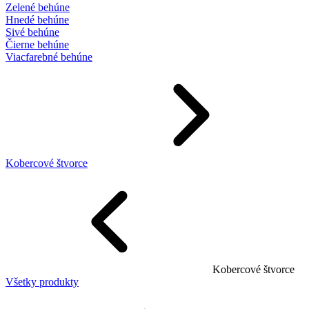
Zelené behúne
Hnedé behúne
Sivé behúne
Čierne behúne
Viacfarebné behúne
Kobercové štvorce
Kobercové štvorce
Všetky produkty