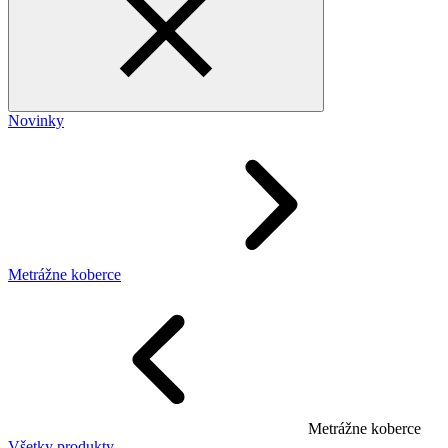
Novinky
Metrážne koberce
Metrážne koberce
Všetky produkty