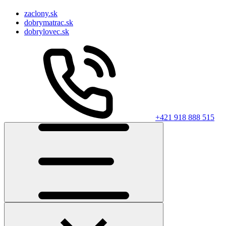
zaclony.sk
dobrymatrac.sk
dobrylovec.sk
+421 918 888 515