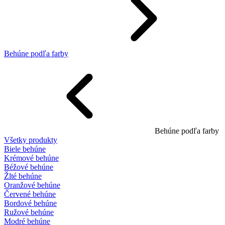
Behúne podľa farby
Behúne podľa farby
Všetky produkty
Biele behúne
Krémové behúne
Béžové behúne
Žlté behúne
Oranžové behúne
Červené behúne
Bordové behúne
Ružové behúne
Modré behúne