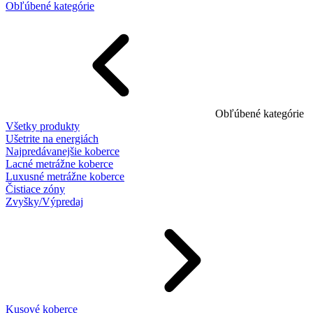
Obľúbené kategórie
Obľúbené kategórie
Všetky produkty
Ušetrite na energiách
Najpredávanejšie koberce
Lacné metrážne koberce
Luxusné metrážne koberce
Čistiace zóny
Zvyšky/Výpredaj
Kusové koberce