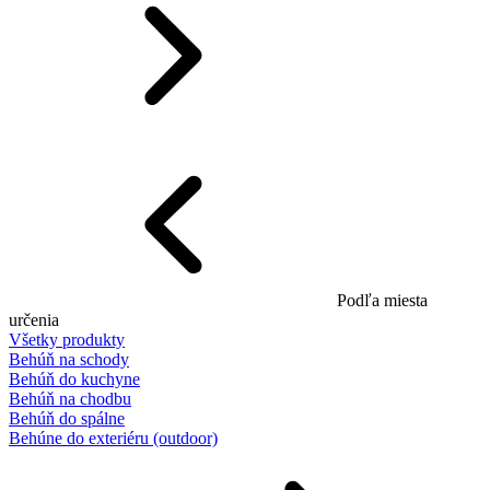
Podľa miesta
určenia
Všetky produkty
Behúň na schody
Behúň do kuchyne
Behúň na chodbu
Behúň do spálne
Behúne do exteriéru (outdoor)