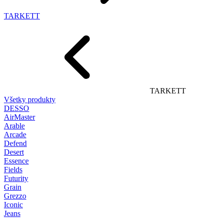
TARKETT
TARKETT
Všetky produkty
DESSO
AirMaster
Arable
Arcade
Defend
Desert
Essence
Fields
Futurity
Grain
Grezzo
Iconic
Jeans