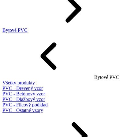
Bytové PVC
Bytové PVC
Všetky produkty
PVC - Drevený vzor
PVC - Betónový vzor
PVC - Dlažbový vzor
PVC - Filcový podklad
PVC - Ostatné vzory