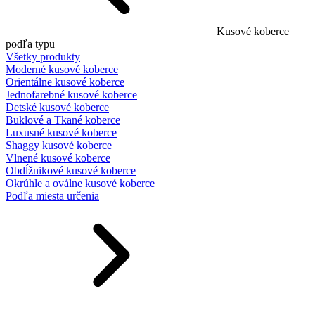
Kusové koberce
podľa typu
Všetky produkty
Moderné kusové koberce
Orientálne kusové koberce
Jednofarebné kusové koberce
Detské kusové koberce
Buklové a Tkané koberce
Luxusné kusové koberce
Shaggy kusové koberce
Vlnené kusové koberce
Obdĺžnikové kusové koberce
Okrúhle a oválne kusové koberce
Podľa miesta určenia