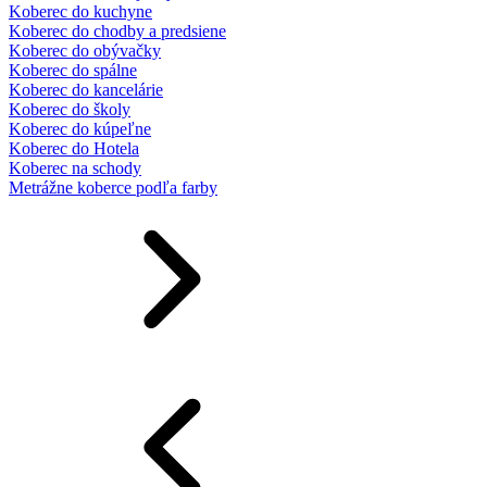
Koberec do kuchyne
Koberec do chodby a predsiene
Koberec do obývačky
Koberec do spálne
Koberec do kancelárie
Koberec do školy
Koberec do kúpeľne
Koberec do Hotela
Koberec na schody
Metrážne koberce podľa farby