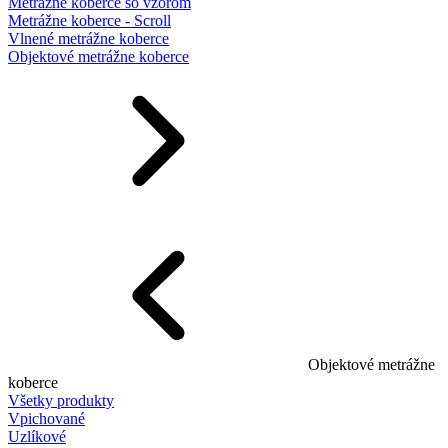
Metrážne koberce so vzorom
Metrážne koberce - Scroll
Vlnené metrážne koberce
Objektové metrážne koberce
Objektové metrážne
koberce
Všetky produkty
Vpichované
Uzlíkové