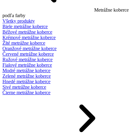
Metrážne koberce
podľa farby
Všetky produkty
Biele metrážne koberce
Béžové metrážne koberce
Krémové metrážne koberce
Žlté metrážne koberce
Oranžové metrážne koberce
Červené metrážne koberce
Ružové metrážne koberce
Fialové metrážne koberce
Modré metrážne koberce
Zelené metrážne koberce
Hnedé metrážne koberce
Sivé metrážne koberce
Čierne metrážne koberce