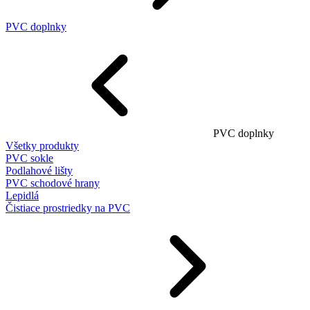
PVC doplnky
PVC doplnky
Všetky produkty
PVC sokle
Podlahové lišty
PVC schodové hrany
Lepidlá
Čistiace prostriedky na PVC