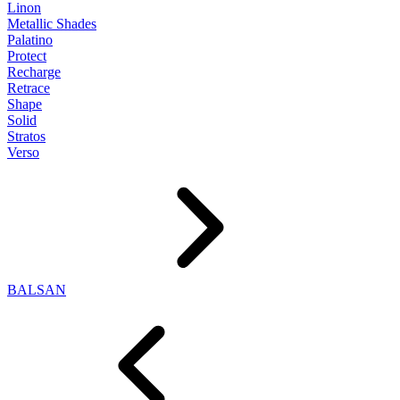
Linon
Metallic Shades
Palatino
Protect
Recharge
Retrace
Shape
Solid
Stratos
Verso
BALSAN