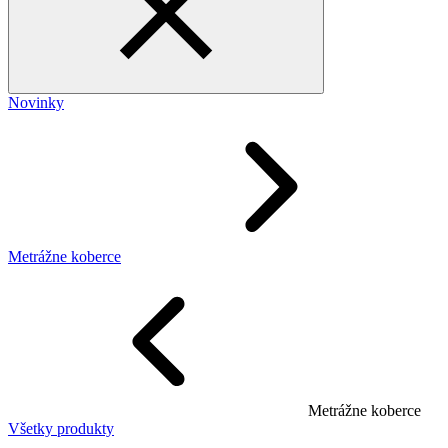
Novinky
Metrážne koberce
Metrážne koberce
Všetky produkty