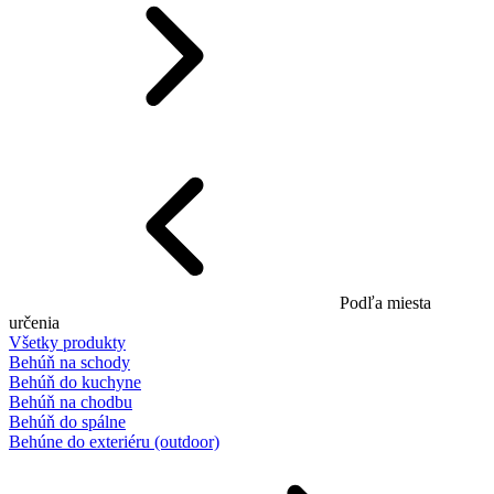
Podľa miesta
určenia
Všetky produkty
Behúň na schody
Behúň do kuchyne
Behúň na chodbu
Behúň do spálne
Behúne do exteriéru (outdoor)