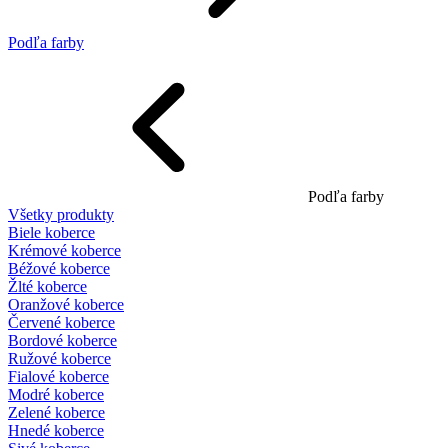
Podľa farby
Podľa farby
Všetky produkty
Biele koberce
Krémové koberce
Béžové koberce
Žlté koberce
Oranžové koberce
Červené koberce
Bordové koberce
Ružové koberce
Fialové koberce
Modré koberce
Zelené koberce
Hnedé koberce