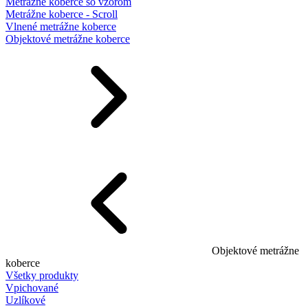
Metrážne koberce so vzorom
Metrážne koberce - Scroll
Vlnené metrážne koberce
Objektové metrážne koberce
Objektové metrážne
koberce
Všetky produkty
Vpichované
Uzlíkové