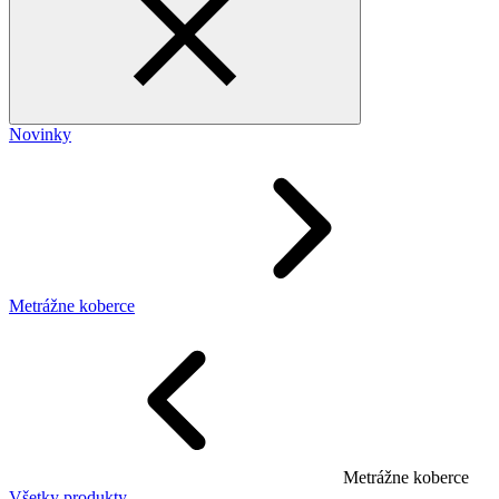
Novinky
Metrážne koberce
Metrážne koberce
Všetky produkty