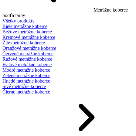
Metrážne koberce
podľa farby
Všetky produkty
Biele metrážne koberce
Béžové metrážne koberce
Krémové metrážne koberce
Žlté metrážne koberce
Oranžové metrážne koberce
Červené metrážne koberce
Ružové metrážne koberce
Fialové metrážne koberce
Modré metrážne koberce
Zelené metrážne koberce
Hnedé metrážne koberce
Sivé metrážne koberce
Čierne metrážne koberce