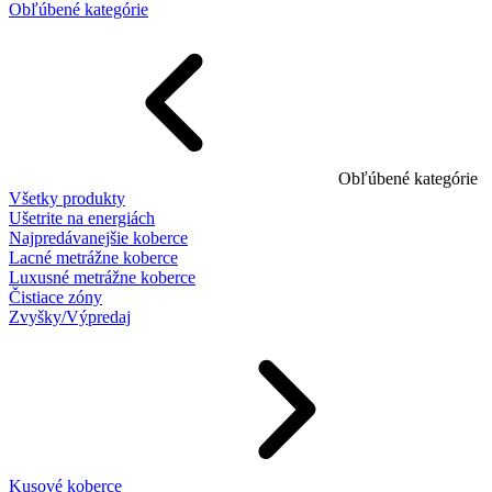
Obľúbené kategórie
Obľúbené kategórie
Všetky produkty
Ušetrite na energiách
Najpredávanejšie koberce
Lacné metrážne koberce
Luxusné metrážne koberce
Čistiace zóny
Zvyšky/Výpredaj
Kusové koberce