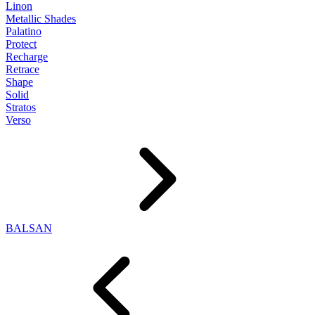
Linon
Metallic Shades
Palatino
Protect
Recharge
Retrace
Shape
Solid
Stratos
Verso
BALSAN