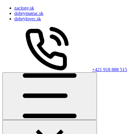
zaclony.sk
dobrymatrac.sk
dobrylovec.sk
+421 918 888 515