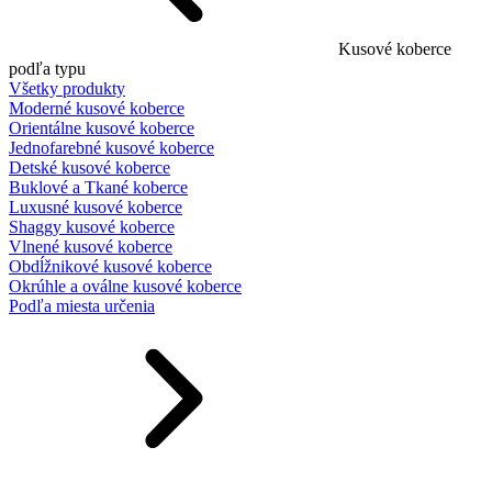
Kusové koberce
podľa typu
Všetky produkty
Moderné kusové koberce
Orientálne kusové koberce
Jednofarebné kusové koberce
Detské kusové koberce
Buklové a Tkané koberce
Luxusné kusové koberce
Shaggy kusové koberce
Vlnené kusové koberce
Obdĺžnikové kusové koberce
Okrúhle a oválne kusové koberce
Podľa miesta určenia