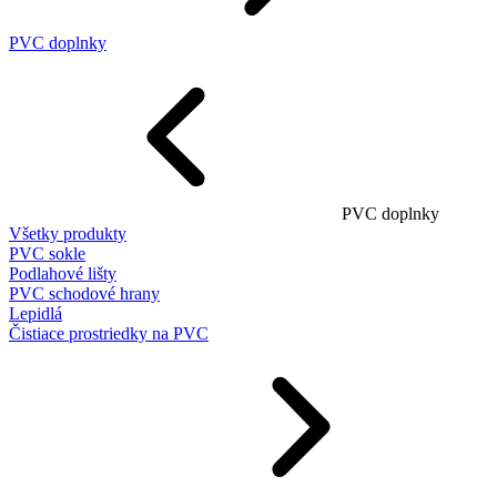
PVC doplnky
PVC doplnky
Všetky produkty
PVC sokle
Podlahové lišty
PVC schodové hrany
Lepidlá
Čistiace prostriedky na PVC