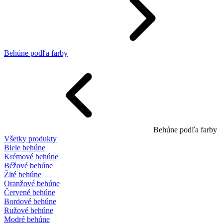
Behúne podľa farby
Behúne podľa farby
Všetky produkty
Biele behúne
Krémové behúne
Béžové behúne
Žlté behúne
Oranžové behúne
Červené behúne
Bordové behúne
Ružové behúne
Modré behúne