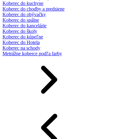
Koberec do kuchyne
Koberec do chodby a predsiene
Koberec do obývačky
Koberec do spálne
Koberec do kancelárie
Koberec do školy
Koberec do kúpeľne
Koberec do Hotela
Koberec na schody
Metrážne koberce podľa farby