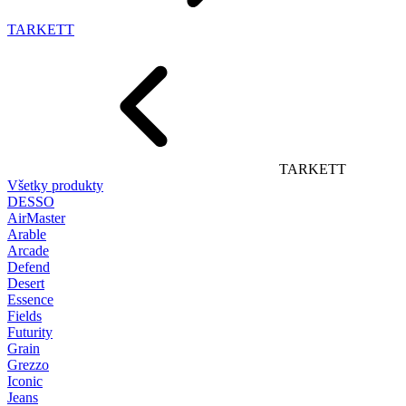
TARKETT
TARKETT
Všetky produkty
DESSO
AirMaster
Arable
Arcade
Defend
Desert
Essence
Fields
Futurity
Grain
Grezzo
Iconic
Jeans