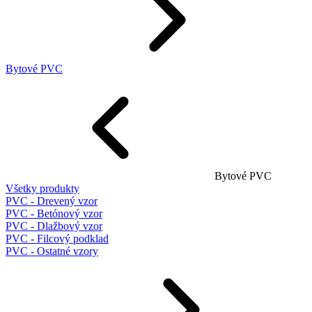
Bytové PVC
Bytové PVC
Všetky produkty
PVC - Drevený vzor
PVC - Betónový vzor
PVC - Dlažbový vzor
PVC - Filcový podklad
PVC - Ostatné vzory