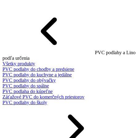
PVC podlahy a Lino
podľa určenia
Všetky produkty
PVC podlahy do chodby a predsiene
PVC podlahy do kuchyne a jedálne
PVC podlahy do obývačky
PVC podlahy do spálne
PVC podlaha do kúpeľne
Záťažové PVC do komerčných priestorov
PVC podlahy do školy