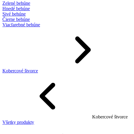
Zelené behúne
Hnedé behúne
Sivé behúne
Čierne behúne
Viacfarebné behúne
Kobercové štvorce
Kobercové štvorce
Všetky produkty