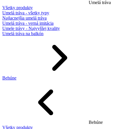
Umelá tráva
Všetky produkty
Umelá tráva - všetky typy
Najlacnejšia umelá tráva
Umelá tráva - verná imitácia
Umele trávy - Najvyššej kvality
Umelá tráva na balkón
Behúne
Behúne
Všetky produkty