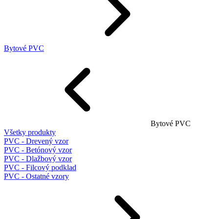
Bytové PVC
Bytové PVC
Všetky produkty
PVC - Drevený vzor
PVC - Betónový vzor
PVC - Dlažbový vzor
PVC - Filcový podklad
PVC - Ostatné vzory