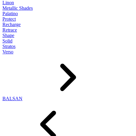
Linon
Metallic Shades
Palatino
Protect
Recharge
Retrace
Shape
Solid
Stratos
Verso
BALSAN