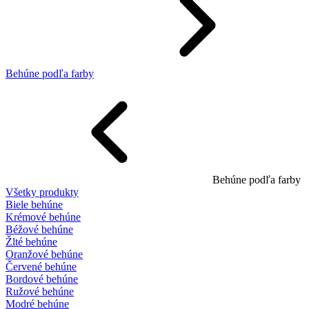
Behúne podľa farby
Behúne podľa farby
Všetky produkty
Biele behúne
Krémové behúne
Béžové behúne
Žlté behúne
Oranžové behúne
Červené behúne
Bordové behúne
Ružové behúne
Modré behúne