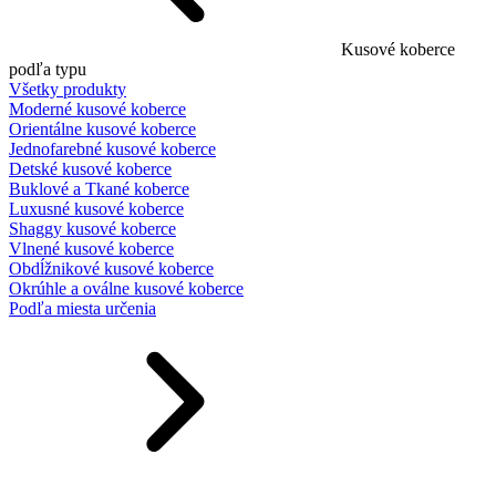
Kusové koberce
podľa typu
Všetky produkty
Moderné kusové koberce
Orientálne kusové koberce
Jednofarebné kusové koberce
Detské kusové koberce
Buklové a Tkané koberce
Luxusné kusové koberce
Shaggy kusové koberce
Vlnené kusové koberce
Obdĺžnikové kusové koberce
Okrúhle a oválne kusové koberce
Podľa miesta určenia