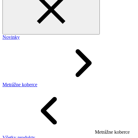
Novinky
Metrážne koberce
Metrážne koberce
Všetky produkty