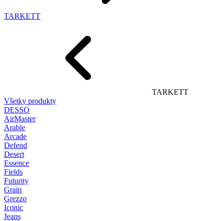
TARKETT
TARKETT
Všetky produkty
DESSO
AirMaster
Arable
Arcade
Defend
Desert
Essence
Fields
Futurity
Grain
Grezzo
Iconic
Jeans