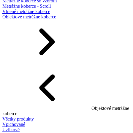
Metrážne koberce so vzorom
Metrážne koberce - Scroll
Vlnené metrážne koberce
Objektové metrážne koberce
Objektové metrážne
koberce
Všetky produkty
Vpichované
Uzlíkové