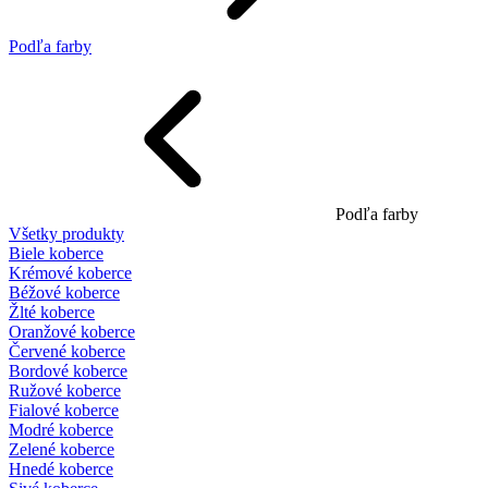
Podľa farby
Podľa farby
Všetky produkty
Biele koberce
Krémové koberce
Béžové koberce
Žlté koberce
Oranžové koberce
Červené koberce
Bordové koberce
Ružové koberce
Fialové koberce
Modré koberce
Zelené koberce
Hnedé koberce