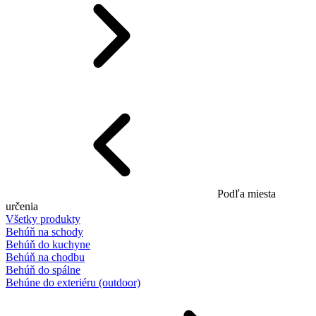
Podľa miesta
určenia
Všetky produkty
Behúň na schody
Behúň do kuchyne
Behúň na chodbu
Behúň do spálne
Behúne do exteriéru (outdoor)