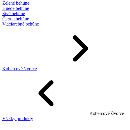
Zelené behúne
Hnedé behúne
Sivé behúne
Čierne behúne
Viacfarebné behúne
Kobercové štvorce
Kobercové štvorce
Všetky produkty