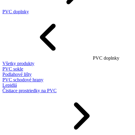
PVC doplnky
PVC doplnky
Všetky produkty
PVC sokle
Podlahové lišty
PVC schodové hrany
Lepidlá
Čistiace prostriedky na PVC