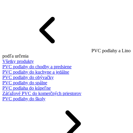
PVC podlahy a Lino
podľa určenia
Všetky produkty
PVC podlahy do chodby a predsiene
PVC podlahy do kuchyne a jedálne
PVC podlahy do obývačky
PVC podlahy do spálne
PVC podlaha do kúpeľne
Záťažové PVC do komerčných priestorov
PVC podlahy do školy