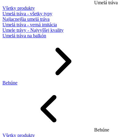
Umelá tráva
Všetky produkty
Umelá tráva - všetky typy
Najlacnejšia umelá tráva
Umelá tráva - verná imitácia
Umele trávy - Najvyššej kvality
Umelá tráva na balkón
Behúne
Behúne
Všetky produkty