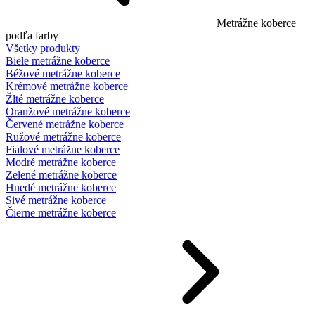
Metrážne koberce
podľa farby
Všetky produkty
Biele metrážne koberce
Béžové metrážne koberce
Krémové metrážne koberce
Žlté metrážne koberce
Oranžové metrážne koberce
Červené metrážne koberce
Ružové metrážne koberce
Fialové metrážne koberce
Modré metrážne koberce
Zelené metrážne koberce
Hnedé metrážne koberce
Sivé metrážne koberce
Čierne metrážne koberce