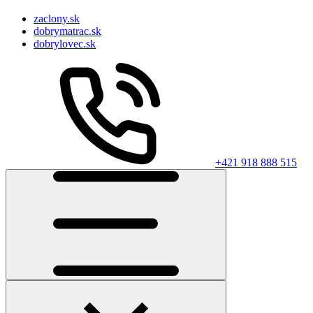
zaclony.sk
dobrymatrac.sk
dobrylovec.sk
+421 918 888 515