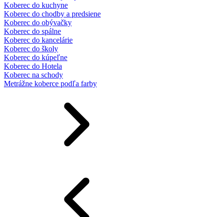
Koberec do kuchyne
Koberec do chodby a predsiene
Koberec do obývačky
Koberec do spálne
Koberec do kancelárie
Koberec do školy
Koberec do kúpeľne
Koberec do Hotela
Koberec na schody
Metrážne koberce podľa farby