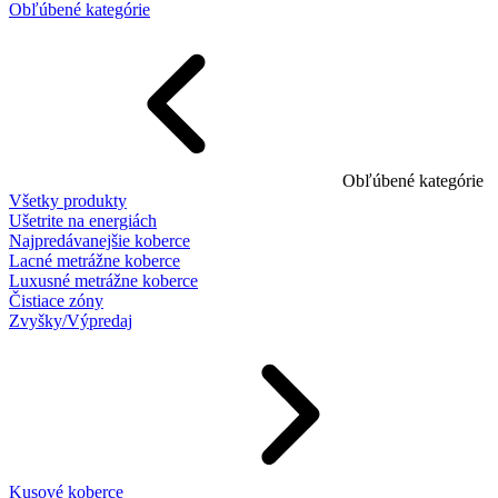
Obľúbené kategórie
Obľúbené kategórie
Všetky produkty
Ušetrite na energiách
Najpredávanejšie koberce
Lacné metrážne koberce
Luxusné metrážne koberce
Čistiace zóny
Zvyšky/Výpredaj
Kusové koberce