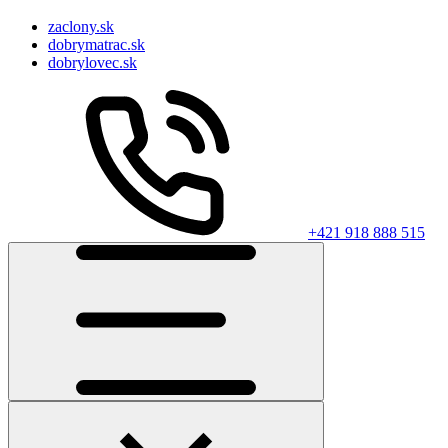
zaclony.sk
dobrymatrac.sk
dobrylovec.sk
+421 918 888 515