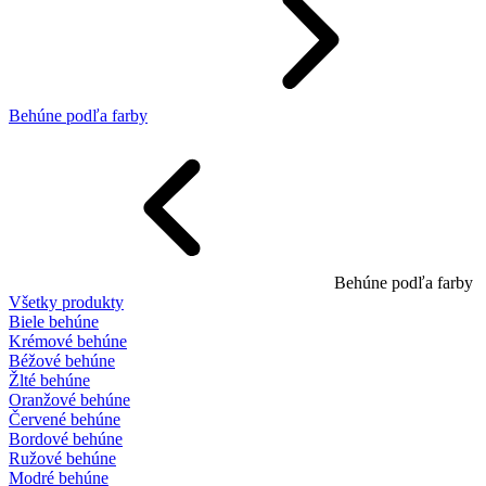
Behúne podľa farby
Behúne podľa farby
Všetky produkty
Biele behúne
Krémové behúne
Béžové behúne
Žlté behúne
Oranžové behúne
Červené behúne
Bordové behúne
Ružové behúne
Modré behúne