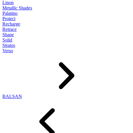
Linon
Metallic Shades
Palatino
Protect
Recharge
Retrace
Shape
Solid
Stratos
Verso
BALSAN