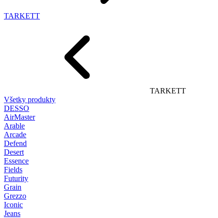
TARKETT
TARKETT
Všetky produkty
DESSO
AirMaster
Arable
Arcade
Defend
Desert
Essence
Fields
Futurity
Grain
Grezzo
Iconic
Jeans