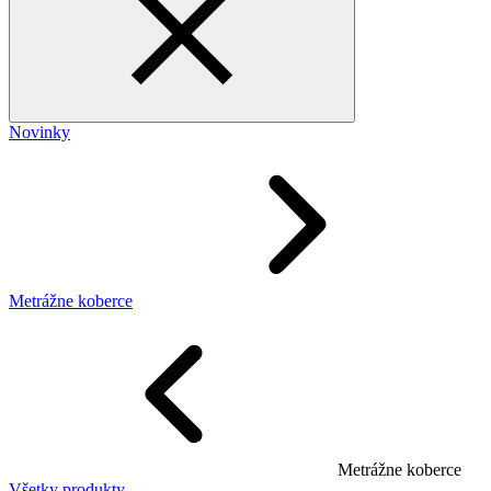
Novinky
Metrážne koberce
Metrážne koberce
Všetky produkty