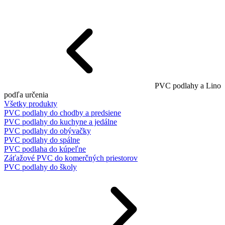
PVC podlahy a Lino
podľa určenia
Všetky produkty
PVC podlahy do chodby a predsiene
PVC podlahy do kuchyne a jedálne
PVC podlahy do obývačky
PVC podlahy do spálne
PVC podlaha do kúpeľne
Záťažové PVC do komerčných priestorov
PVC podlahy do školy