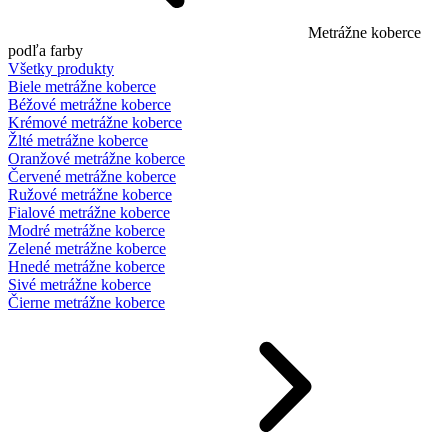
Metrážne koberce
podľa farby
Všetky produkty
Biele metrážne koberce
Béžové metrážne koberce
Krémové metrážne koberce
Žlté metrážne koberce
Oranžové metrážne koberce
Červené metrážne koberce
Ružové metrážne koberce
Fialové metrážne koberce
Modré metrážne koberce
Zelené metrážne koberce
Hnedé metrážne koberce
Sivé metrážne koberce
Čierne metrážne koberce