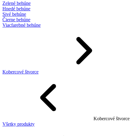
Zelené behúne
Hnedé behúne
Sivé behúne
Čierne behúne
Viacfarebné behúne
Kobercové štvorce
Kobercové štvorce
Všetky produkty