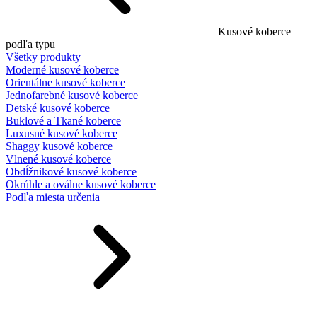
Kusové koberce
podľa typu
Všetky produkty
Moderné kusové koberce
Orientálne kusové koberce
Jednofarebné kusové koberce
Detské kusové koberce
Buklové a Tkané koberce
Luxusné kusové koberce
Shaggy kusové koberce
Vlnené kusové koberce
Obdĺžnikové kusové koberce
Okrúhle a oválne kusové koberce
Podľa miesta určenia