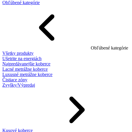
Obľúbené kategórie
Obľúbené kategórie
Všetky produkty
Ušetrite na energiách
Najpredávanejšie koberce
Lacné metrážne koberce
Luxusné metrážne koberce
Čistiace zóny
Zvyšky/Výpredaj
Kusové koberce