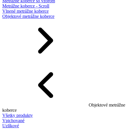
Metrážne koberce so vzorom
Metrážne koberce - Scroll
Vlnené metrážne koberce
Objektové metrážne koberce
Objektové metrážne
koberce
Všetky produkty
Vpichované
Uzlíkové