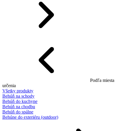
Podľa miesta
určenia
Všetky produkty
Behúň na schody
Behúň do kuchyne
Behúň na chodbu
Behúň do spálne
Behúne do exteriéru (outdoor)