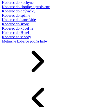
Koberec do kuchyne
Koberec do chodby a predsiene
Koberec do obývačky
Koberec do spálne
Koberec do kancelárie
Koberec do školy
Koberec do kúpeľne
Koberec do Hotela
Koberec na schody
Metrážne koberce podľa farby