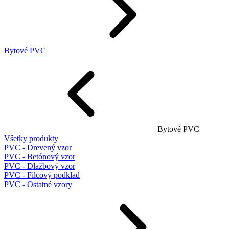
Bytové PVC
Bytové PVC
Všetky produkty
PVC - Drevený vzor
PVC - Betónový vzor
PVC - Dlažbový vzor
PVC - Filcový podklad
PVC - Ostatné vzory