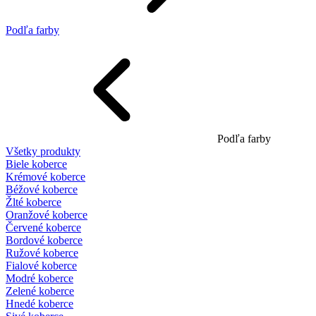
Podľa farby
Podľa farby
Všetky produkty
Biele koberce
Krémové koberce
Béžové koberce
Žlté koberce
Oranžové koberce
Červené koberce
Bordové koberce
Ružové koberce
Fialové koberce
Modré koberce
Zelené koberce
Hnedé koberce