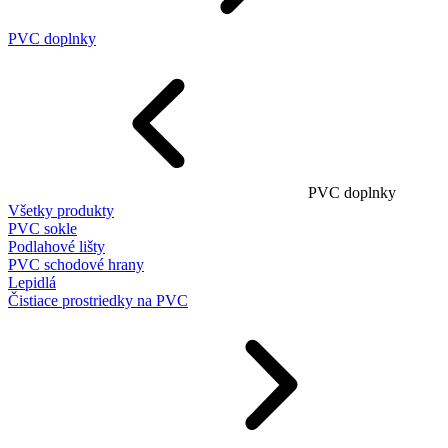
PVC doplnky
PVC doplnky
Všetky produkty
PVC sokle
Podlahové lišty
PVC schodové hrany
Lepidlá
Čistiace prostriedky na PVC