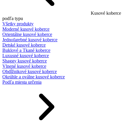
Kusové koberce
podľa typu
Všetky produkty
Moderné kusové koberce
Orientálne kusové koberce
Jednofarebné kusové koberce
Detské kusové koberce
Buklové a Tkané koberce
Luxusné kusové koberce
Shaggy kusové koberce
Vlnené kusové koberce
Obdĺžnikové kusové koberce
Okrúhle a oválne kusové koberce
Podľa miesta určenia