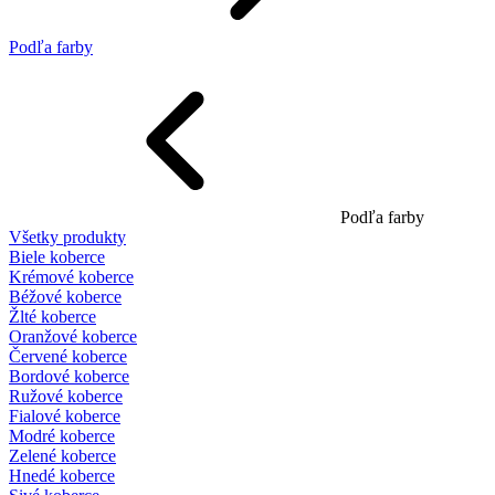
Podľa farby
Podľa farby
Všetky produkty
Biele koberce
Krémové koberce
Béžové koberce
Žlté koberce
Oranžové koberce
Červené koberce
Bordové koberce
Ružové koberce
Fialové koberce
Modré koberce
Zelené koberce
Hnedé koberce