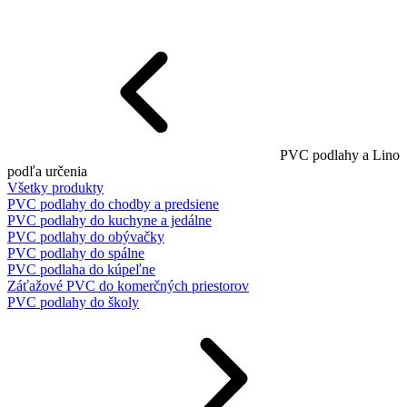
PVC podlahy a Lino
podľa určenia
Všetky produkty
PVC podlahy do chodby a predsiene
PVC podlahy do kuchyne a jedálne
PVC podlahy do obývačky
PVC podlahy do spálne
PVC podlaha do kúpeľne
Záťažové PVC do komerčných priestorov
PVC podlahy do školy