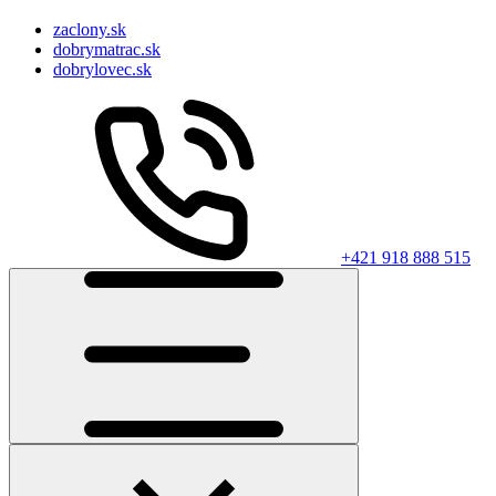
zaclony.sk
dobrymatrac.sk
dobrylovec.sk
+421 918 888 515