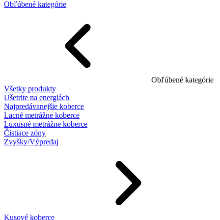
Obľúbené kategórie
Obľúbené kategórie
Všetky produkty
Ušetrite na energiách
Najpredávanejšie koberce
Lacné metrážne koberce
Luxusné metrážne koberce
Čistiace zóny
Zvyšky/Výpredaj
Kusové koberce