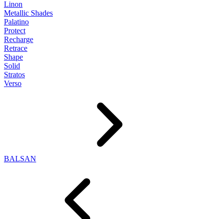
Linon
Metallic Shades
Palatino
Protect
Recharge
Retrace
Shape
Solid
Stratos
Verso
BALSAN