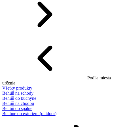
Podľa miesta
určenia
Všetky produkty
Behúň na schody
Behúň do kuchyne
Behúň na chodbu
Behúň do spálne
Behúne do exteriéru (outdoor)