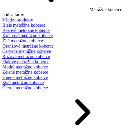
Metrážne koberce
podľa farby
Všetky produkty
Biele metrážne koberce
Béžové metrážne koberce
Krémové metrážne koberce
Žlté metrážne koberce
Oranžové metrážne koberce
Červené metrážne koberce
Ružové metrážne koberce
Fialové metrážne koberce
Modré metrážne koberce
Zelené metrážne koberce
Hnedé metrážne koberce
Sivé metrážne koberce
Čierne metrážne koberce