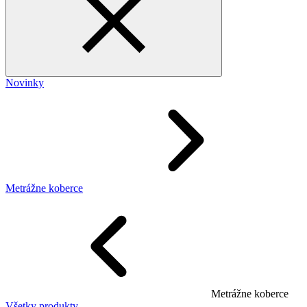
Novinky
Metrážne koberce
Metrážne koberce
Všetky produkty