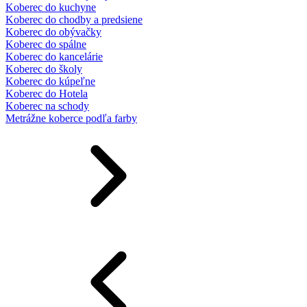
Koberec do kuchyne
Koberec do chodby a predsiene
Koberec do obývačky
Koberec do spálne
Koberec do kancelárie
Koberec do školy
Koberec do kúpeľne
Koberec do Hotela
Koberec na schody
Metrážne koberce podľa farby