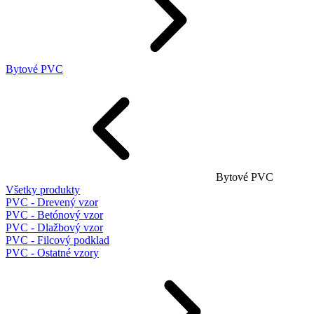
Bytové PVC
Bytové PVC
Všetky produkty
PVC - Drevený vzor
PVC - Betónový vzor
PVC - Dlažbový vzor
PVC - Filcový podklad
PVC - Ostatné vzory