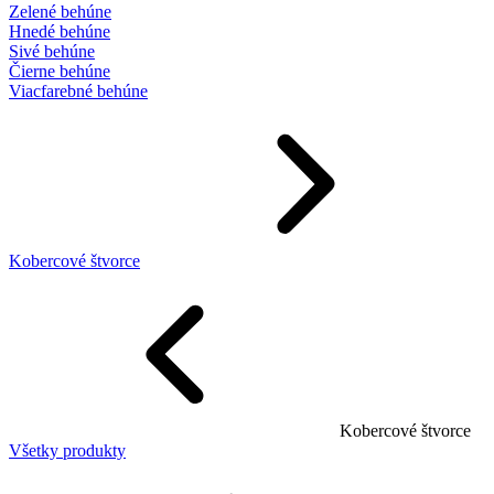
Zelené behúne
Hnedé behúne
Sivé behúne
Čierne behúne
Viacfarebné behúne
Kobercové štvorce
Kobercové štvorce
Všetky produkty