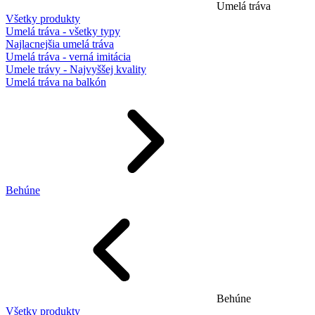
Umelá tráva
Všetky produkty
Umelá tráva - všetky typy
Najlacnejšia umelá tráva
Umelá tráva - verná imitácia
Umele trávy - Najvyššej kvality
Umelá tráva na balkón
Behúne
Behúne
Všetky produkty