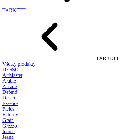
TARKETT
TARKETT
Všetky produkty
DESSO
AirMaster
Arable
Arcade
Defend
Desert
Essence
Fields
Futurity
Grain
Grezzo
Iconic
Jeans