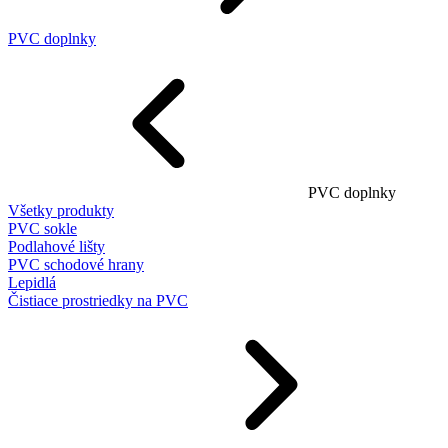
PVC doplnky
PVC doplnky
Všetky produkty
PVC sokle
Podlahové lišty
PVC schodové hrany
Lepidlá
Čistiace prostriedky na PVC