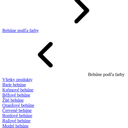
Behúne podľa farby
Behúne podľa farby
Všetky produkty
Biele behúne
Krémové behúne
Béžové behúne
Žlté behúne
Oranžové behúne
Červené behúne
Bordové behúne
Ružové behúne
Modré behúne