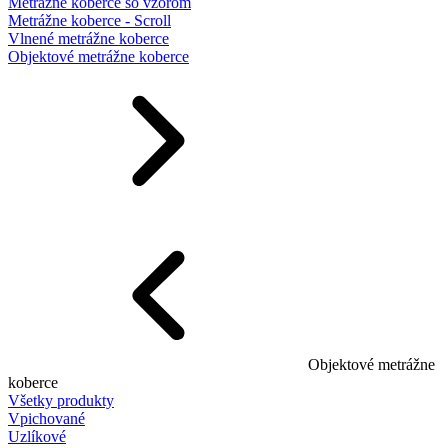
Metrážne koberce so vzorom
Metrážne koberce - Scroll
Vlnené metrážne koberce
Objektové metrážne koberce
Objektové metrážne
koberce
Všetky produkty
Vpichované
Uzlíkové