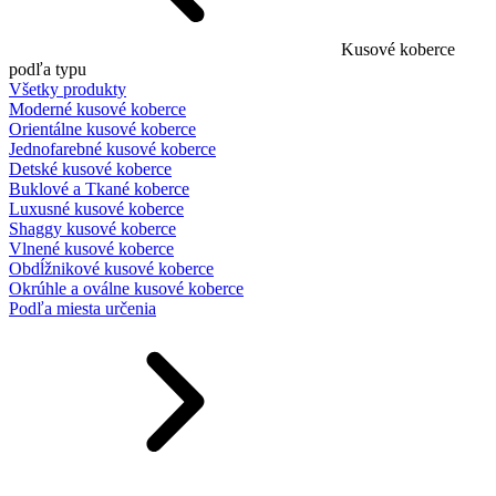
Kusové koberce
podľa typu
Všetky produkty
Moderné kusové koberce
Orientálne kusové koberce
Jednofarebné kusové koberce
Detské kusové koberce
Buklové a Tkané koberce
Luxusné kusové koberce
Shaggy kusové koberce
Vlnené kusové koberce
Obdĺžnikové kusové koberce
Okrúhle a oválne kusové koberce
Podľa miesta určenia