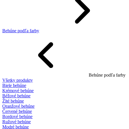
Behúne podľa farby
Behúne podľa farby
Všetky produkty
Biele behúne
Krémové behúne
Béžové behúne
Žlté behúne
Oranžové behúne
Červené behúne
Bordové behúne
Ružové behúne
Modré behúne