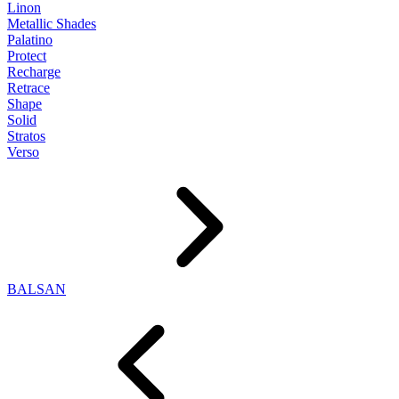
Linon
Metallic Shades
Palatino
Protect
Recharge
Retrace
Shape
Solid
Stratos
Verso
BALSAN