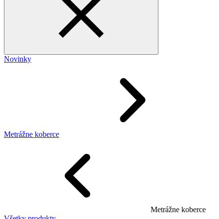
Novinky
Metrážne koberce
Metrážne koberce
Všetky produkty