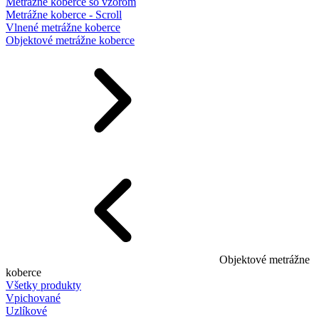
Metrážne koberce so vzorom
Metrážne koberce - Scroll
Vlnené metrážne koberce
Objektové metrážne koberce
Objektové metrážne
koberce
Všetky produkty
Vpichované
Uzlíkové