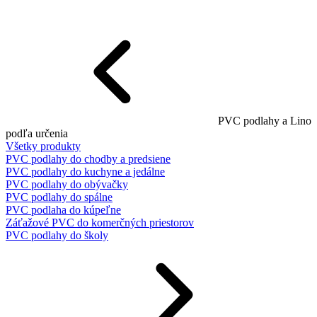
PVC podlahy a Lino
podľa určenia
Všetky produkty
PVC podlahy do chodby a predsiene
PVC podlahy do kuchyne a jedálne
PVC podlahy do obývačky
PVC podlahy do spálne
PVC podlaha do kúpeľne
Záťažové PVC do komerčných priestorov
PVC podlahy do školy