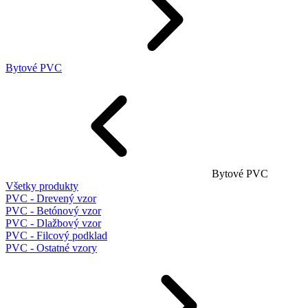
Bytové PVC
Bytové PVC
Všetky produkty
PVC - Drevený vzor
PVC - Betónový vzor
PVC - Dlažbový vzor
PVC - Filcový podklad
PVC - Ostatné vzory