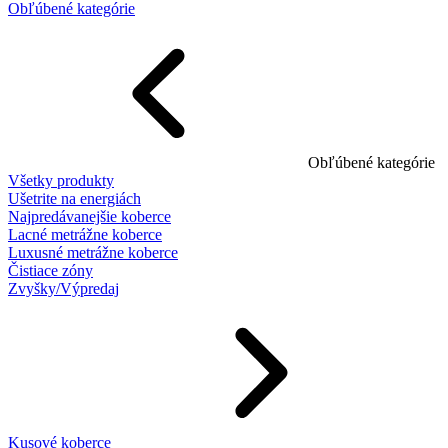
Obľúbené kategórie
Obľúbené kategórie
Všetky produkty
Ušetrite na energiách
Najpredávanejšie koberce
Lacné metrážne koberce
Luxusné metrážne koberce
Čistiace zóny
Zvyšky/Výpredaj
Kusové koberce