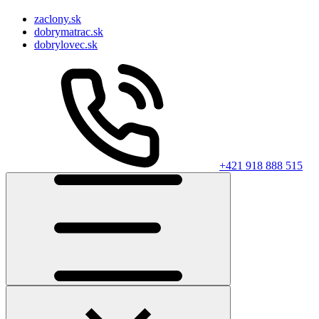
zaclony.sk
dobrymatrac.sk
dobrylovec.sk
+421 918 888 515