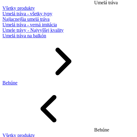
Umelá tráva
Všetky produkty
Umelá tráva - všetky typy
Najlacnejšia umelá tráva
Umelá tráva - verná imitácia
Umele trávy - Najvyššej kvality
Umelá tráva na balkón
Behúne
Behúne
Všetky produkty