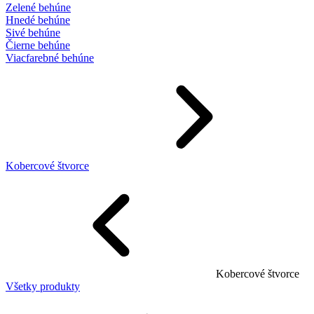
Zelené behúne
Hnedé behúne
Sivé behúne
Čierne behúne
Viacfarebné behúne
Kobercové štvorce
Kobercové štvorce
Všetky produkty