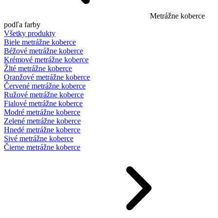
Metrážne koberce
podľa farby
Všetky produkty
Biele metrážne koberce
Béžové metrážne koberce
Krémové metrážne koberce
Žlté metrážne koberce
Oranžové metrážne koberce
Červené metrážne koberce
Ružové metrážne koberce
Fialové metrážne koberce
Modré metrážne koberce
Zelené metrážne koberce
Hnedé metrážne koberce
Sivé metrážne koberce
Čierne metrážne koberce