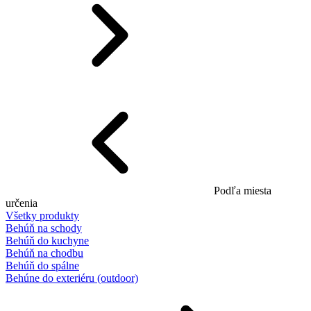
Podľa miesta
určenia
Všetky produkty
Behúň na schody
Behúň do kuchyne
Behúň na chodbu
Behúň do spálne
Behúne do exteriéru (outdoor)