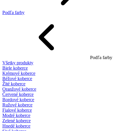
Podľa farby
Podľa farby
Všetky produkty
Biele koberce
Krémové koberce
Béžové koberce
Žlté koberce
Oranžové koberce
Červené koberce
Bordové koberce
Ružové koberce
Fialové koberce
Modré koberce
Zelené koberce
Hnedé koberce