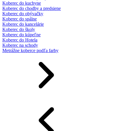
Koberec do kuchyne
Koberec do chodby a predsiene
Koberec do obývačky
Koberec do spálne
Koberec do kancelárie
Koberec do školy
Koberec do kúpeľne
Koberec do Hotela
Koberec na schody
Metrážne koberce podľa farby