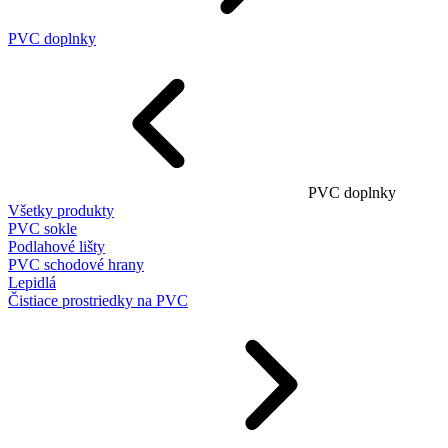
PVC doplnky
PVC doplnky
Všetky produkty
PVC sokle
Podlahové lišty
PVC schodové hrany
Lepidlá
Čistiace prostriedky na PVC