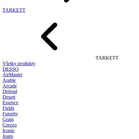
TARKETT
TARKETT
Všetky produkty
DESSO
AirMaster
Arable
Arcade
Defend
Desert
Essence
Fields
Futurity
Grain
Grezzo
Iconic
Jeans