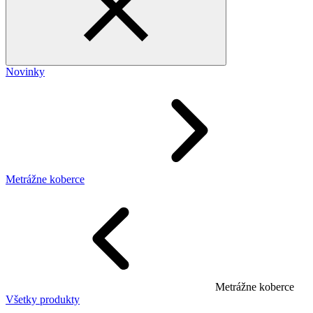
Novinky
Metrážne koberce
Metrážne koberce
Všetky produkty