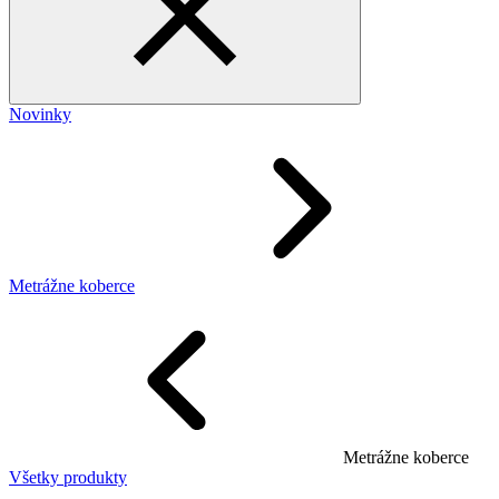
Novinky
Metrážne koberce
Metrážne koberce
Všetky produkty