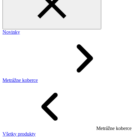
Novinky
Metrážne koberce
Metrážne koberce
Všetky produkty