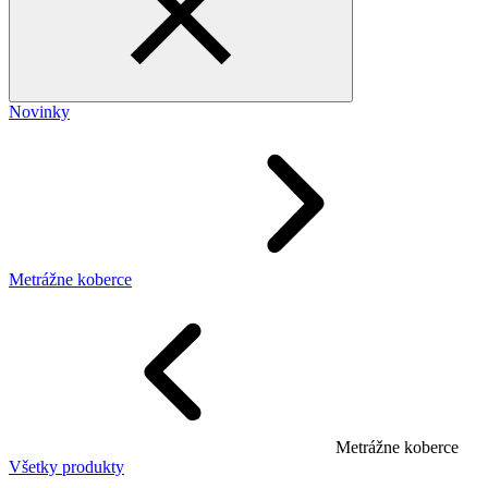
Novinky
Metrážne koberce
Metrážne koberce
Všetky produkty