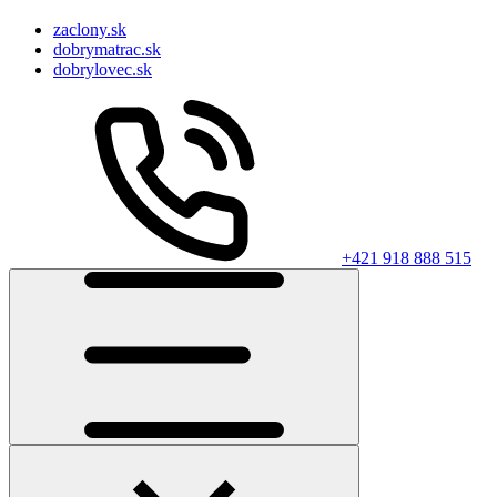
zaclony.sk
dobrymatrac.sk
dobrylovec.sk
+421 918 888 515