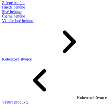
Zelené behúne
Hnedé behúne
Sivé behúne
Čierne behúne
Viacfarebné behúne
Kobercové štvorce
Kobercové štvorce
Všetky produkty