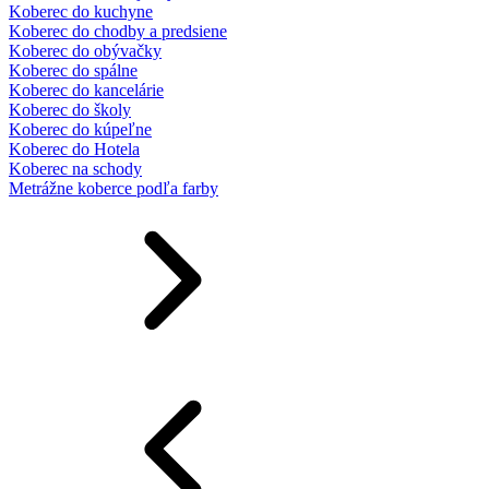
Koberec do kuchyne
Koberec do chodby a predsiene
Koberec do obývačky
Koberec do spálne
Koberec do kancelárie
Koberec do školy
Koberec do kúpeľne
Koberec do Hotela
Koberec na schody
Metrážne koberce podľa farby