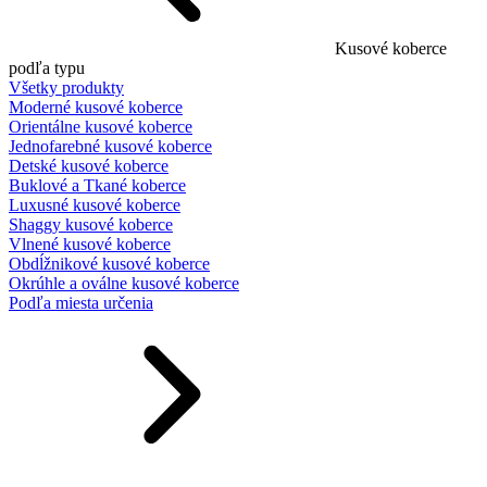
Kusové koberce
podľa typu
Všetky produkty
Moderné kusové koberce
Orientálne kusové koberce
Jednofarebné kusové koberce
Detské kusové koberce
Buklové a Tkané koberce
Luxusné kusové koberce
Shaggy kusové koberce
Vlnené kusové koberce
Obdĺžnikové kusové koberce
Okrúhle a oválne kusové koberce
Podľa miesta určenia