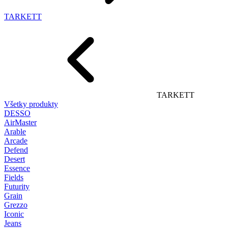
TARKETT
TARKETT
Všetky produkty
DESSO
AirMaster
Arable
Arcade
Defend
Desert
Essence
Fields
Futurity
Grain
Grezzo
Iconic
Jeans