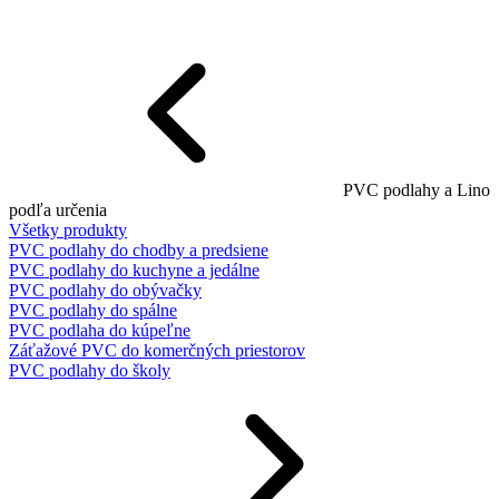
PVC podlahy a Lino
podľa určenia
Všetky produkty
PVC podlahy do chodby a predsiene
PVC podlahy do kuchyne a jedálne
PVC podlahy do obývačky
PVC podlahy do spálne
PVC podlaha do kúpeľne
Záťažové PVC do komerčných priestorov
PVC podlahy do školy