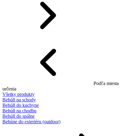
Podľa miesta
určenia
Všetky produkty
Behúň na schody
Behúň do kuchyne
Behúň na chodbu
Behúň do spálne
Behúne do exteriéru (outdoor)