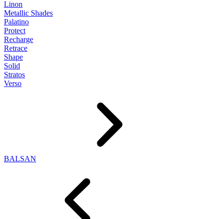
Linon
Metallic Shades
Palatino
Protect
Recharge
Retrace
Shape
Solid
Stratos
Verso
BALSAN