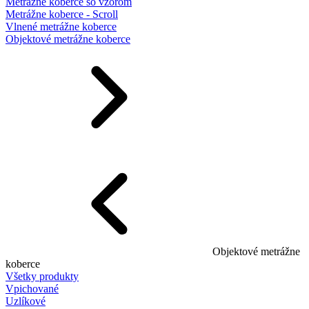
Metrážne koberce so vzorom
Metrážne koberce - Scroll
Vlnené metrážne koberce
Objektové metrážne koberce
Objektové metrážne
koberce
Všetky produkty
Vpichované
Uzlíkové