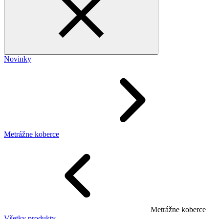
Novinky
Metrážne koberce
Metrážne koberce
Všetky produkty