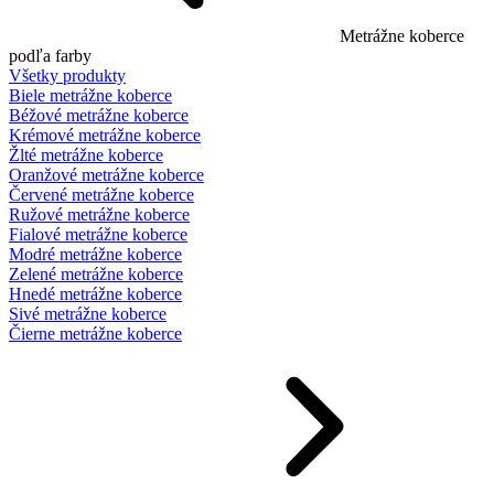
Metrážne koberce
podľa farby
Všetky produkty
Biele metrážne koberce
Béžové metrážne koberce
Krémové metrážne koberce
Žlté metrážne koberce
Oranžové metrážne koberce
Červené metrážne koberce
Ružové metrážne koberce
Fialové metrážne koberce
Modré metrážne koberce
Zelené metrážne koberce
Hnedé metrážne koberce
Sivé metrážne koberce
Čierne metrážne koberce