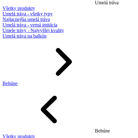
Umelá tráva
Všetky produkty
Umelá tráva - všetky typy
Najlacnejšia umelá tráva
Umelá tráva - verná imitácia
Umele trávy - Najvyššej kvality
Umelá tráva na balkón
Behúne
Behúne
Všetky produkty