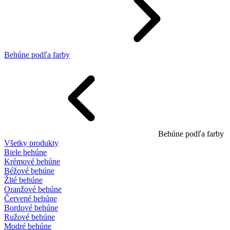
Behúne podľa farby
Behúne podľa farby
Všetky produkty
Biele behúne
Krémové behúne
Béžové behúne
Žlté behúne
Oranžové behúne
Červené behúne
Bordové behúne
Ružové behúne
Modré behúne