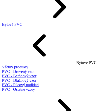
Bytové PVC
Bytové PVC
Všetky produkty
PVC - Drevený vzor
PVC - Betónový vzor
PVC - Dlažbový vzor
PVC - Filcový podklad
PVC - Ostatné vzory