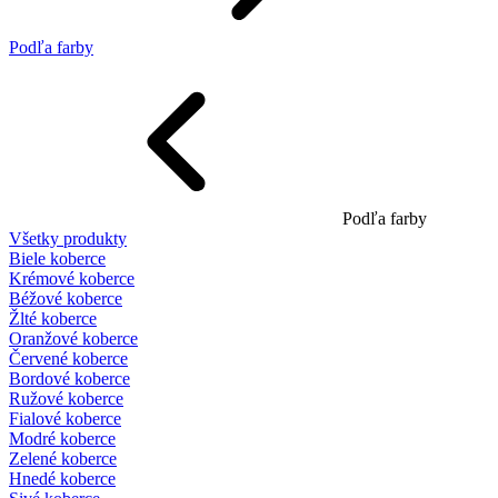
Podľa farby
Podľa farby
Všetky produkty
Biele koberce
Krémové koberce
Béžové koberce
Žlté koberce
Oranžové koberce
Červené koberce
Bordové koberce
Ružové koberce
Fialové koberce
Modré koberce
Zelené koberce
Hnedé koberce