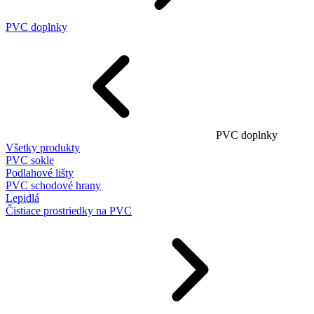
PVC doplnky
PVC doplnky
Všetky produkty
PVC sokle
Podlahové lišty
PVC schodové hrany
Lepidlá
Čistiace prostriedky na PVC