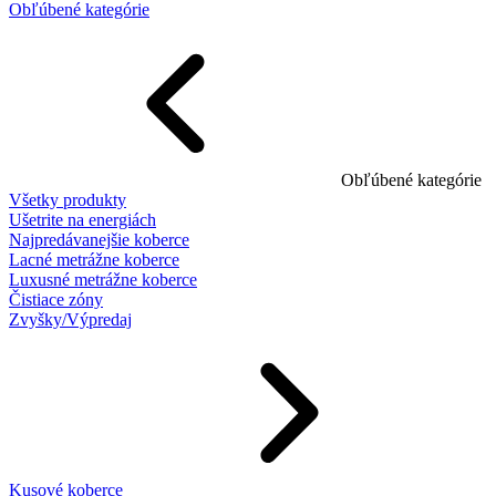
Obľúbené kategórie
Obľúbené kategórie
Všetky produkty
Ušetrite na energiách
Najpredávanejšie koberce
Lacné metrážne koberce
Luxusné metrážne koberce
Čistiace zóny
Zvyšky/Výpredaj
Kusové koberce