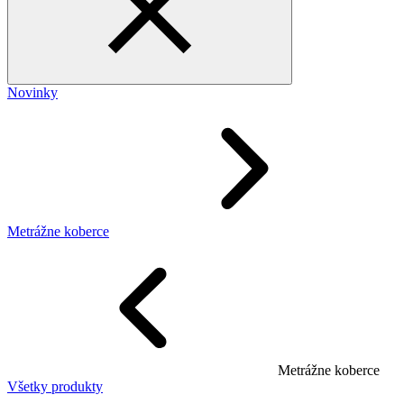
Novinky
Metrážne koberce
Metrážne koberce
Všetky produkty