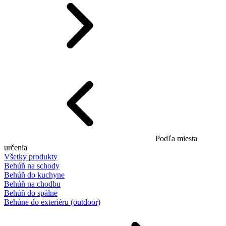
Podľa miesta
určenia
Všetky produkty
Behúň na schody
Behúň do kuchyne
Behúň na chodbu
Behúň do spálne
Behúne do exteriéru (outdoor)