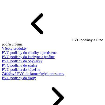
PVC podlahy a Lino
podľa určenia
Všetky produkty
PVC podlahy do chodby a predsiene
PVC podlahy do kuchyne a jedálne
PVC podlahy do obývačky
PVC podlahy do spálne
PVC podlaha do kúpeľne
Záťažové PVC do komerčných priestorov
PVC podlahy do školy