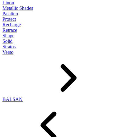
Linon
Metallic Shades
Palatino
Protect
Recharge
Retrace
Shape
Solid
Stratos
Verso
BALSAN