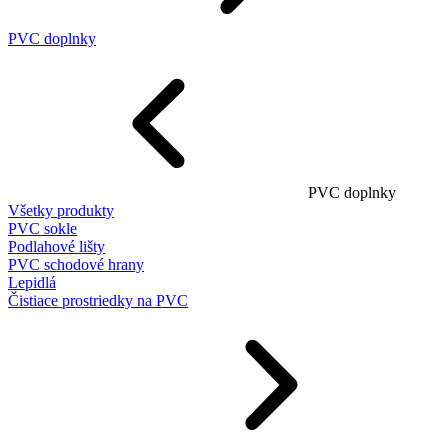
PVC doplnky
PVC doplnky
Všetky produkty
PVC sokle
Podlahové lišty
PVC schodové hrany
Lepidlá
Čistiace prostriedky na PVC