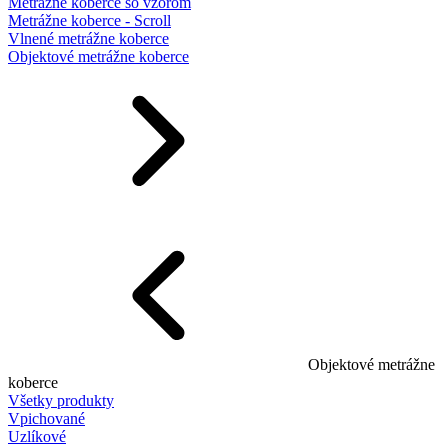
Metrážne koberce so vzorom
Metrážne koberce - Scroll
Vlnené metrážne koberce
Objektové metrážne koberce
Objektové metrážne
koberce
Všetky produkty
Vpichované
Uzlíkové