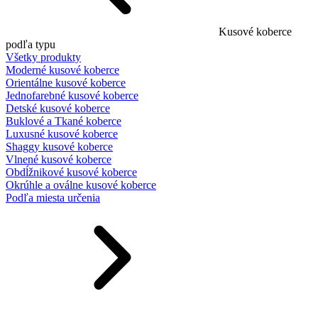
Kusové koberce
podľa typu
Všetky produkty
Moderné kusové koberce
Orientálne kusové koberce
Jednofarebné kusové koberce
Detské kusové koberce
Buklové a Tkané koberce
Luxusné kusové koberce
Shaggy kusové koberce
Vlnené kusové koberce
Obdĺžnikové kusové koberce
Okrúhle a oválne kusové koberce
Podľa miesta určenia