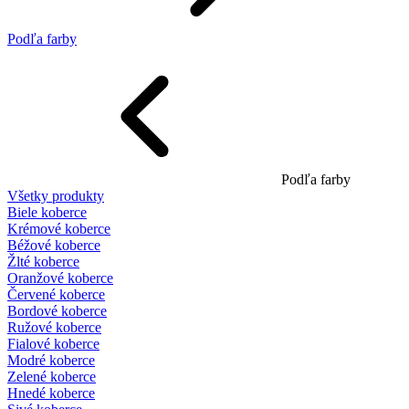
Podľa farby
Podľa farby
Všetky produkty
Biele koberce
Krémové koberce
Béžové koberce
Žlté koberce
Oranžové koberce
Červené koberce
Bordové koberce
Ružové koberce
Fialové koberce
Modré koberce
Zelené koberce
Hnedé koberce