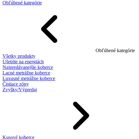
Obľúbené kategórie
Obľúbené kategórie
Všetky produkty
Ušetrite na energiách
Najpredávanejšie koberce
Lacné metrážne koberce
Luxusné metrážne koberce
Čistiace zóny
Zvyšky/Výpredaj
Kusové koberce