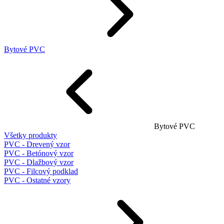
Bytové PVC
Bytové PVC
Všetky produkty
PVC - Drevený vzor
PVC - Betónový vzor
PVC - Dlažbový vzor
PVC - Filcový podklad
PVC - Ostatné vzory