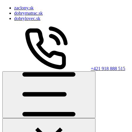
zaclony.sk
dobrymatrac.sk
dobrylovec.sk
+421 918 888 515