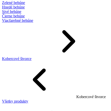
Zelené behúne
Hnedé behúne
Sivé behúne
Čierne behúne
Viacfarebné behúne
Kobercové štvorce
Kobercové štvorce
Všetky produkty