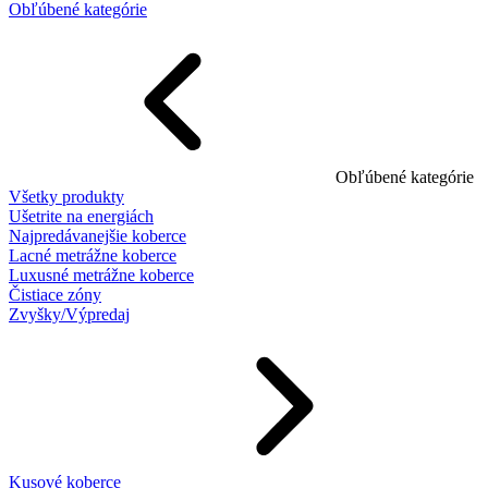
Obľúbené kategórie
Obľúbené kategórie
Všetky produkty
Ušetrite na energiách
Najpredávanejšie koberce
Lacné metrážne koberce
Luxusné metrážne koberce
Čistiace zóny
Zvyšky/Výpredaj
Kusové koberce