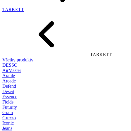
TARKETT
TARKETT
Všetky produkty
DESSO
AirMaster
Arable
Arcade
Defend
Desert
Essence
Fields
Futurity
Grain
Grezzo
Iconic
Jeans