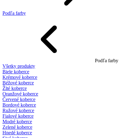
Podľa farby
Podľa farby
Všetky produkty
Biele koberce
Krémové koberce
Béžové koberce
Žlté koberce
Oranžové koberce
Červené koberce
Bordové koberce
Ružové koberce
Fialové koberce
Modré koberce
Zelené koberce
Hnedé koberce