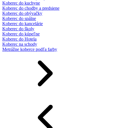
Koberec do kuchyne
Koberec do chodby a predsiene
Koberec do obývačky
Koberec do spálne
Koberec do kancelárie
Koberec do školy
Koberec do kúpeľne
Koberec do Hotela
Koberec na schody
Metrážne koberce podľa farby