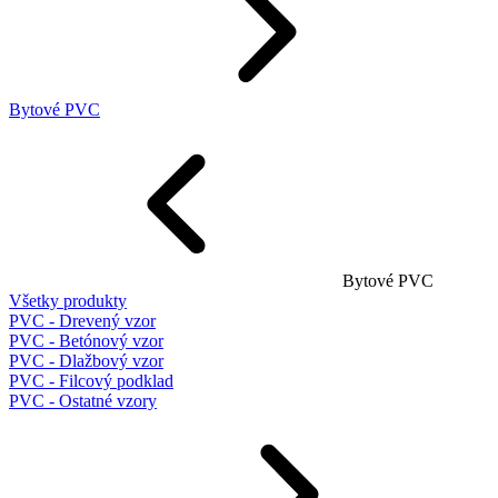
Bytové PVC
Bytové PVC
Všetky produkty
PVC - Drevený vzor
PVC - Betónový vzor
PVC - Dlažbový vzor
PVC - Filcový podklad
PVC - Ostatné vzory