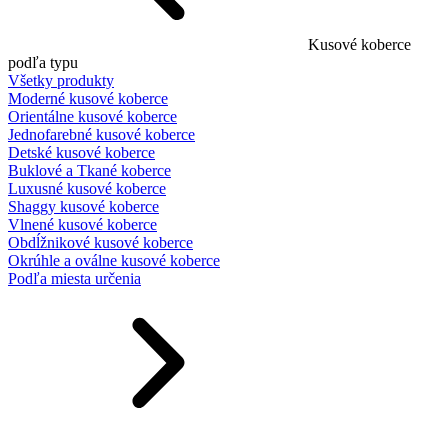
Kusové koberce
podľa typu
Všetky produkty
Moderné kusové koberce
Orientálne kusové koberce
Jednofarebné kusové koberce
Detské kusové koberce
Buklové a Tkané koberce
Luxusné kusové koberce
Shaggy kusové koberce
Vlnené kusové koberce
Obdĺžnikové kusové koberce
Okrúhle a oválne kusové koberce
Podľa miesta určenia