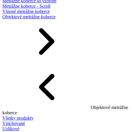
Metrážne koberce so vzorom
Metrážne koberce - Scroll
Vlnené metrážne koberce
Objektové metrážne koberce
Objektové metrážne
koberce
Všetky produkty
Vpichované
Uzlíkové