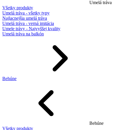
Umelá tráva
Všetky produkty
Umelá tráva - všetky typy
Najlacnejšia umelá tráva
Umelá tráva - verná imitácia
Umele trávy - Najvyššej kvality
Umelá tráva na balkón
Behúne
Behúne
Všetky produkty