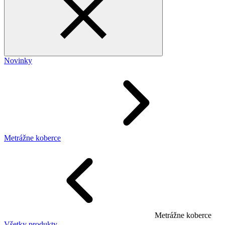
Novinky
Metrážne koberce
Metrážne koberce
Všetky produkty