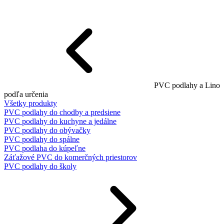
PVC podlahy a Lino
podľa určenia
Všetky produkty
PVC podlahy do chodby a predsiene
PVC podlahy do kuchyne a jedálne
PVC podlahy do obývačky
PVC podlahy do spálne
PVC podlaha do kúpeľne
Záťažové PVC do komerčných priestorov
PVC podlahy do školy