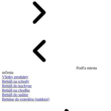
Podľa miesta
určenia
Všetky produkty
Behúň na schody
Behúň do kuchyne
Behúň na chodbu
Behúň do spálne
Behúne do exteriéru (outdoor)