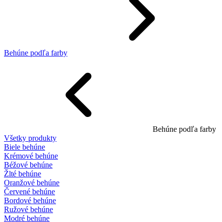
Behúne podľa farby
Behúne podľa farby
Všetky produkty
Biele behúne
Krémové behúne
Béžové behúne
Žlté behúne
Oranžové behúne
Červené behúne
Bordové behúne
Ružové behúne
Modré behúne