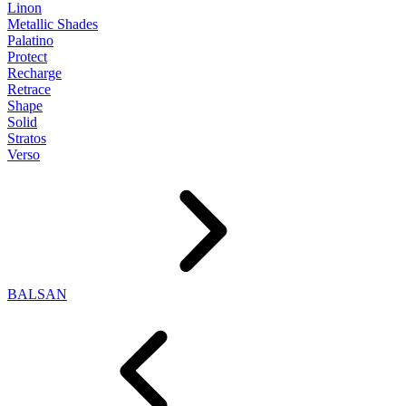
Linon
Metallic Shades
Palatino
Protect
Recharge
Retrace
Shape
Solid
Stratos
Verso
BALSAN