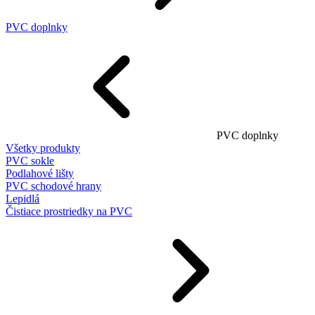
PVC doplnky
PVC doplnky
Všetky produkty
PVC sokle
Podlahové lišty
PVC schodové hrany
Lepidlá
Čistiace prostriedky na PVC