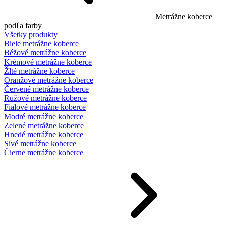
Metrážne koberce
podľa farby
Všetky produkty
Biele metrážne koberce
Béžové metrážne koberce
Krémové metrážne koberce
Žlté metrážne koberce
Oranžové metrážne koberce
Červené metrážne koberce
Ružové metrážne koberce
Fialové metrážne koberce
Modré metrážne koberce
Zelené metrážne koberce
Hnedé metrážne koberce
Sivé metrážne koberce
Čierne metrážne koberce