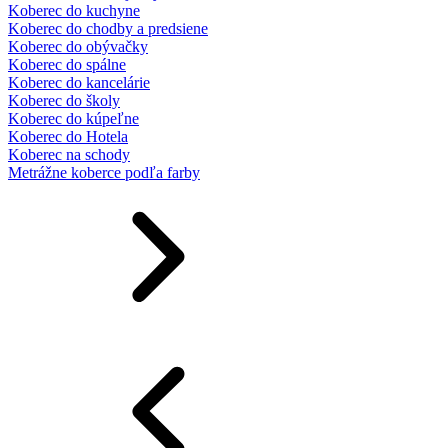
Koberec do kuchyne
Koberec do chodby a predsiene
Koberec do obývačky
Koberec do spálne
Koberec do kancelárie
Koberec do školy
Koberec do kúpeľne
Koberec do Hotela
Koberec na schody
Metrážne koberce podľa farby