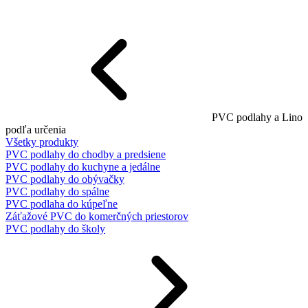
PVC podlahy a Lino
podľa určenia
Všetky produkty
PVC podlahy do chodby a predsiene
PVC podlahy do kuchyne a jedálne
PVC podlahy do obývačky
PVC podlahy do spálne
PVC podlaha do kúpeľne
Záťažové PVC do komerčných priestorov
PVC podlahy do školy