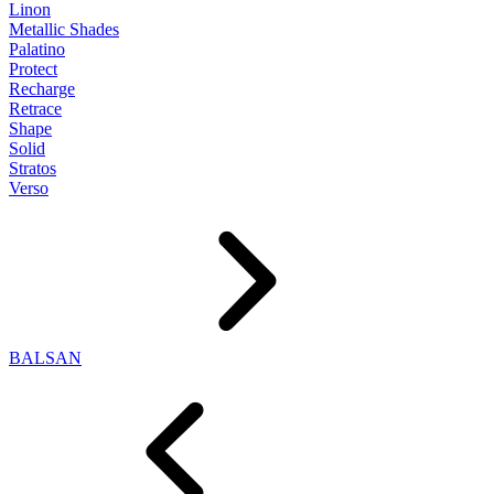
Linon
Metallic Shades
Palatino
Protect
Recharge
Retrace
Shape
Solid
Stratos
Verso
BALSAN