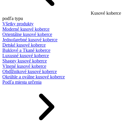
Kusové koberce
podľa typu
Všetky produkty
Moderné kusové koberce
Orientálne kusové koberce
Jednofarebné kusové koberce
Detské kusové koberce
Buklové a Tkané koberce
Luxusné kusové koberce
Shaggy kusové koberce
Vlnené kusové koberce
Obdĺžnikové kusové koberce
Okrúhle a oválne kusové koberce
Podľa miesta určenia