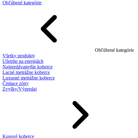
Obľúbené kategórie
Obľúbené kategórie
Všetky produkty
Ušetrite na energiách
Najpredávanejšie koberce
Lacné metrážne koberce
Luxusné metrážne koberce
Čistiace zóny
Zvyšky/Výpredaj
Kusové koberce