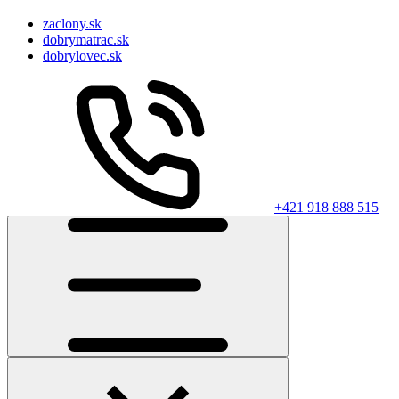
zaclony.sk
dobrymatrac.sk
dobrylovec.sk
+421 918 888 515