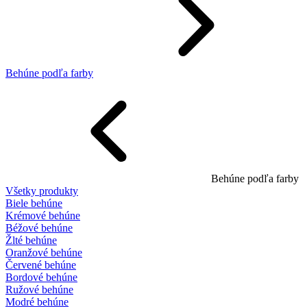
Behúne podľa farby
Behúne podľa farby
Všetky produkty
Biele behúne
Krémové behúne
Béžové behúne
Žlté behúne
Oranžové behúne
Červené behúne
Bordové behúne
Ružové behúne
Modré behúne