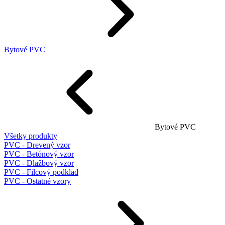
Bytové PVC
Bytové PVC
Všetky produkty
PVC - Drevený vzor
PVC - Betónový vzor
PVC - Dlažbový vzor
PVC - Filcový podklad
PVC - Ostatné vzory