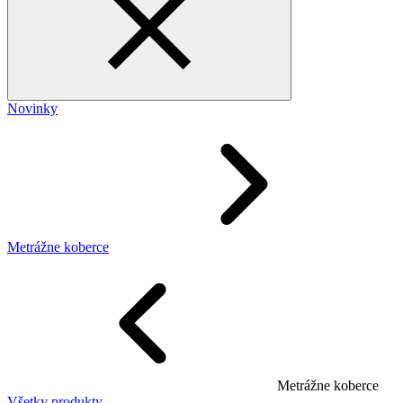
Novinky
Metrážne koberce
Metrážne koberce
Všetky produkty