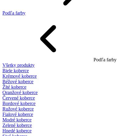
Podľa farby
Podľa farby
Všetky produkty
Biele koberce
Krémové koberce
Béžové koberce
Žlté koberce
Oranžové koberce
Červené koberce
Bordové koberce
Ružové koberce
Fialové koberce
Modré koberce
Zelené koberce
Hnedé koberce