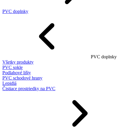
PVC doplnky
PVC doplnky
Všetky produkty
PVC sokle
Podlahové lišty
PVC schodové hrany
Lepidlá
Čistiace prostriedky na PVC