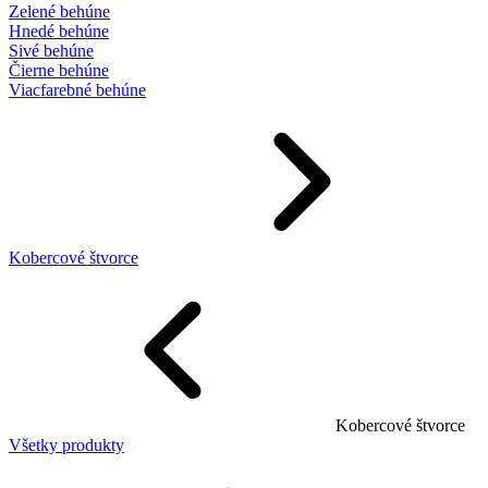
Zelené behúne
Hnedé behúne
Sivé behúne
Čierne behúne
Viacfarebné behúne
Kobercové štvorce
Kobercové štvorce
Všetky produkty