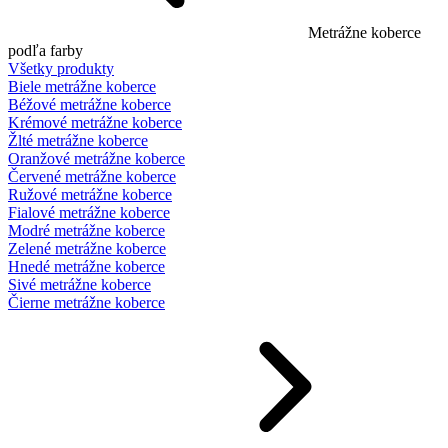
Metrážne koberce
podľa farby
Všetky produkty
Biele metrážne koberce
Béžové metrážne koberce
Krémové metrážne koberce
Žlté metrážne koberce
Oranžové metrážne koberce
Červené metrážne koberce
Ružové metrážne koberce
Fialové metrážne koberce
Modré metrážne koberce
Zelené metrážne koberce
Hnedé metrážne koberce
Sivé metrážne koberce
Čierne metrážne koberce