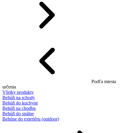
Podľa miesta
určenia
Všetky produkty
Behúň na schody
Behúň do kuchyne
Behúň na chodbu
Behúň do spálne
Behúne do exteriéru (outdoor)