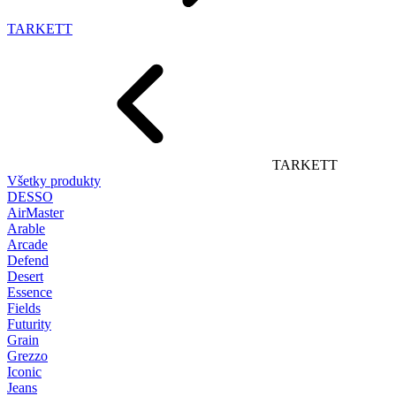
TARKETT
TARKETT
Všetky produkty
DESSO
AirMaster
Arable
Arcade
Defend
Desert
Essence
Fields
Futurity
Grain
Grezzo
Iconic
Jeans