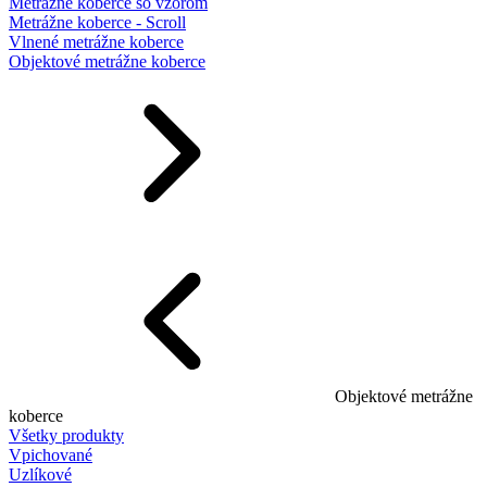
Metrážne koberce so vzorom
Metrážne koberce - Scroll
Vlnené metrážne koberce
Objektové metrážne koberce
Objektové metrážne
koberce
Všetky produkty
Vpichované
Uzlíkové