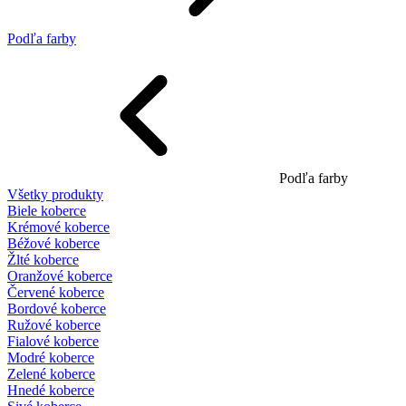
Podľa farby
Podľa farby
Všetky produkty
Biele koberce
Krémové koberce
Béžové koberce
Žlté koberce
Oranžové koberce
Červené koberce
Bordové koberce
Ružové koberce
Fialové koberce
Modré koberce
Zelené koberce
Hnedé koberce