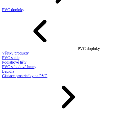
PVC doplnky
PVC doplnky
Všetky produkty
PVC sokle
Podlahové lišty
PVC schodové hrany
Lepidlá
Čistiace prostriedky na PVC