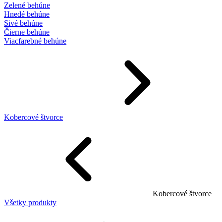
Zelené behúne
Hnedé behúne
Sivé behúne
Čierne behúne
Viacfarebné behúne
Kobercové štvorce
Kobercové štvorce
Všetky produkty