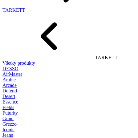
TARKETT
TARKETT
Všetky produkty
DESSO
AirMaster
Arable
Arcade
Defend
Desert
Essence
Fields
Futurity
Grain
Grezzo
Iconic
Jeans