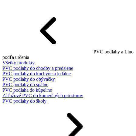
PVC podlahy a Lino
podľa určenia
Všetky produkty
PVC podlahy do chodby a predsiene
PVC podlahy do kuchyne a jedálne
PVC podlahy do obývačky
PVC podlahy do spálne
PVC podlaha do kúpeľne
Záťažové PVC do komerčných priestorov
PVC podlahy do školy