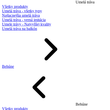
Umelá tráva
Všetky produkty
Umelá tráva - všetky typy
Najlacnejšia umelá tráva
Umelá tráva - verná imitácia
Umele trávy - Najvyššej kvality
Umelá tráva na balkón
Behúne
Behúne
Všetky produkty