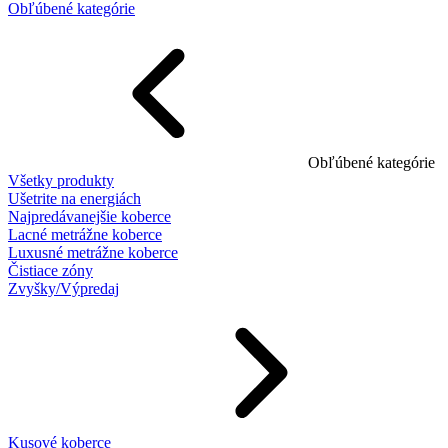
Obľúbené kategórie
Obľúbené kategórie
Všetky produkty
Ušetrite na energiách
Najpredávanejšie koberce
Lacné metrážne koberce
Luxusné metrážne koberce
Čistiace zóny
Zvyšky/Výpredaj
Kusové koberce