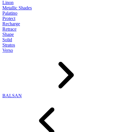
Linon
Metallic Shades
Palatino
Protect
Recharge
Retrace
Shape
Solid
Stratos
Verso
BALSAN