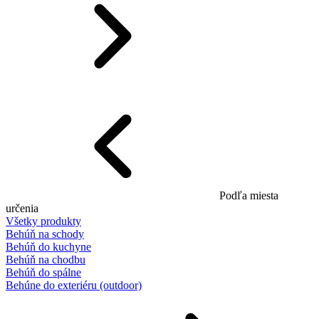
Podľa miesta
určenia
Všetky produkty
Behúň na schody
Behúň do kuchyne
Behúň na chodbu
Behúň do spálne
Behúne do exteriéru (outdoor)