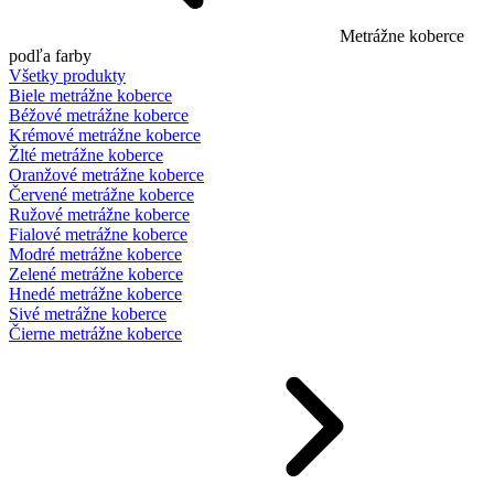
Metrážne koberce
podľa farby
Všetky produkty
Biele metrážne koberce
Béžové metrážne koberce
Krémové metrážne koberce
Žlté metrážne koberce
Oranžové metrážne koberce
Červené metrážne koberce
Ružové metrážne koberce
Fialové metrážne koberce
Modré metrážne koberce
Zelené metrážne koberce
Hnedé metrážne koberce
Sivé metrážne koberce
Čierne metrážne koberce