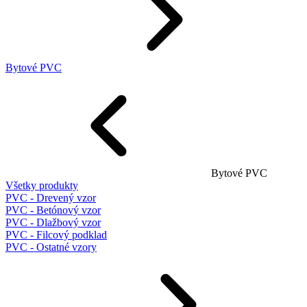
Bytové PVC
Bytové PVC
Všetky produkty
PVC - Drevený vzor
PVC - Betónový vzor
PVC - Dlažbový vzor
PVC - Filcový podklad
PVC - Ostatné vzory