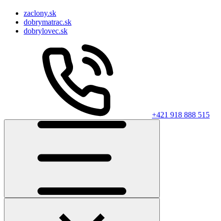
zaclony.sk
dobrymatrac.sk
dobrylovec.sk
+421 918 888 515