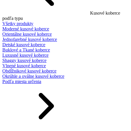
Kusové koberce
podľa typu
Všetky produkty
Moderné kusové koberce
Orientálne kusové koberce
Jednofarebné kusové koberce
Detské kusové koberce
Buklové a Tkané koberce
Luxusné kusové koberce
Shaggy kusové koberce
Vlnené kusové koberce
Obdĺžnikové kusové koberce
Okrúhle a oválne kusové koberce
Podľa miesta určenia