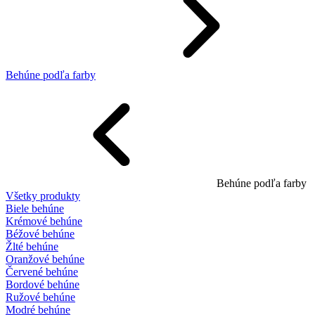
Behúne podľa farby
Behúne podľa farby
Všetky produkty
Biele behúne
Krémové behúne
Béžové behúne
Žlté behúne
Oranžové behúne
Červené behúne
Bordové behúne
Ružové behúne
Modré behúne