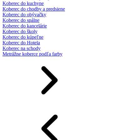
Koberec do kuchyne
Koberec do chodby a predsiene
Koberec do obývačky
Koberec do spálne
Koberec do kancelárie
Koberec do školy
Koberec do kúpeľne
Koberec do Hotela
Koberec na schody
Metrážne koberce podľa farby