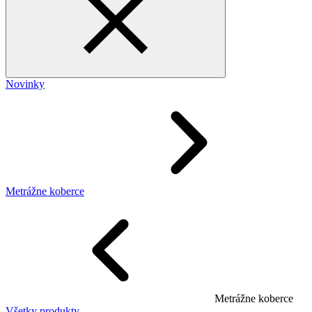
Novinky
Metrážne koberce
Metrážne koberce
Všetky produkty