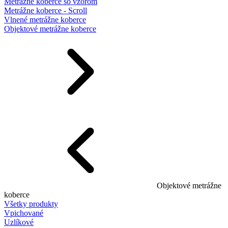
Metrážne koberce so vzorom
Metrážne koberce - Scroll
Vlnené metrážne koberce
Objektové metrážne koberce
Objektové metrážne
koberce
Všetky produkty
Vpichované
Uzlíkové