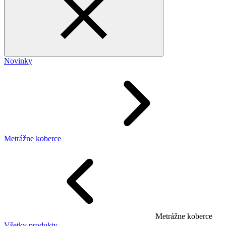
Novinky
Metrážne koberce
Metrážne koberce
Všetky produkty