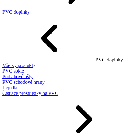
PVC doplnky
PVC doplnky
Všetky produkty
PVC sokle
Podlahové lišty
PVC schodové hrany
Lepidlá
Čistiace prostriedky na PVC