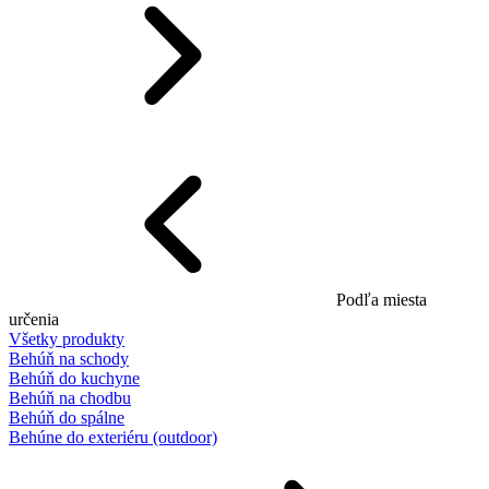
Podľa miesta
určenia
Všetky produkty
Behúň na schody
Behúň do kuchyne
Behúň na chodbu
Behúň do spálne
Behúne do exteriéru (outdoor)