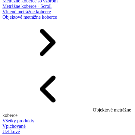
Metrážne koberce so vzorom
Metrážne koberce - Scroll
Vlnené metrážne koberce
Objektové metrážne koberce
Objektové metrážne
koberce
Všetky produkty
Vpichované
Uzlíkové