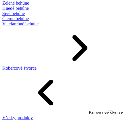
Zelené behúne
Hnedé behúne
Sivé behúne
Čierne behúne
Viacfarebné behúne
Kobercové štvorce
Kobercové štvorce
Všetky produkty