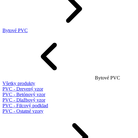
Bytové PVC
Bytové PVC
Všetky produkty
PVC - Drevený vzor
PVC - Betónový vzor
PVC - Dlažbový vzor
PVC - Filcový podklad
PVC - Ostatné vzory