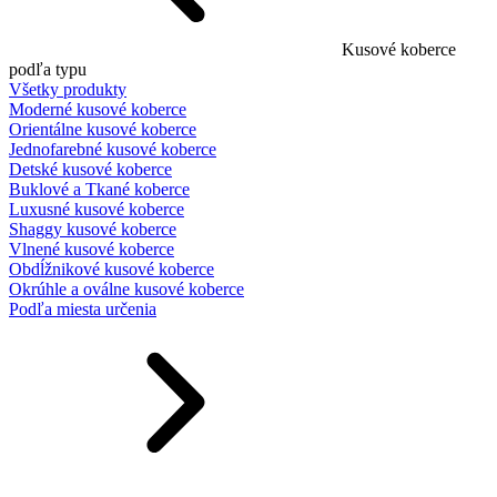
Kusové koberce
podľa typu
Všetky produkty
Moderné kusové koberce
Orientálne kusové koberce
Jednofarebné kusové koberce
Detské kusové koberce
Buklové a Tkané koberce
Luxusné kusové koberce
Shaggy kusové koberce
Vlnené kusové koberce
Obdĺžnikové kusové koberce
Okrúhle a oválne kusové koberce
Podľa miesta určenia