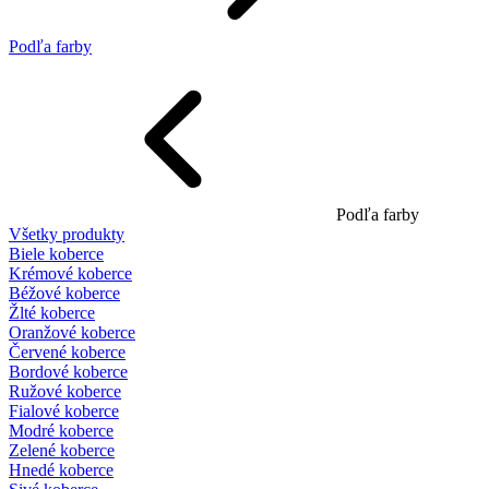
Podľa farby
Podľa farby
Všetky produkty
Biele koberce
Krémové koberce
Béžové koberce
Žlté koberce
Oranžové koberce
Červené koberce
Bordové koberce
Ružové koberce
Fialové koberce
Modré koberce
Zelené koberce
Hnedé koberce