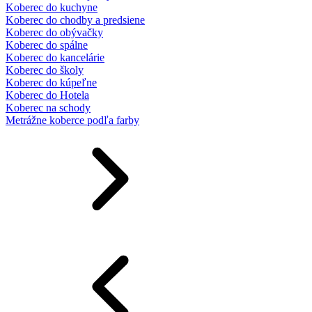
Koberec do kuchyne
Koberec do chodby a predsiene
Koberec do obývačky
Koberec do spálne
Koberec do kancelárie
Koberec do školy
Koberec do kúpeľne
Koberec do Hotela
Koberec na schody
Metrážne koberce podľa farby