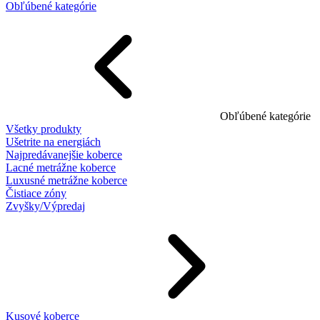
Obľúbené kategórie
Obľúbené kategórie
Všetky produkty
Ušetrite na energiách
Najpredávanejšie koberce
Lacné metrážne koberce
Luxusné metrážne koberce
Čistiace zóny
Zvyšky/Výpredaj
Kusové koberce