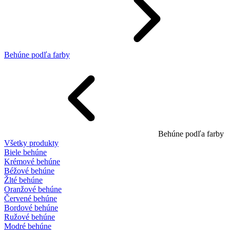
Behúne podľa farby
Behúne podľa farby
Všetky produkty
Biele behúne
Krémové behúne
Béžové behúne
Žlté behúne
Oranžové behúne
Červené behúne
Bordové behúne
Ružové behúne
Modré behúne