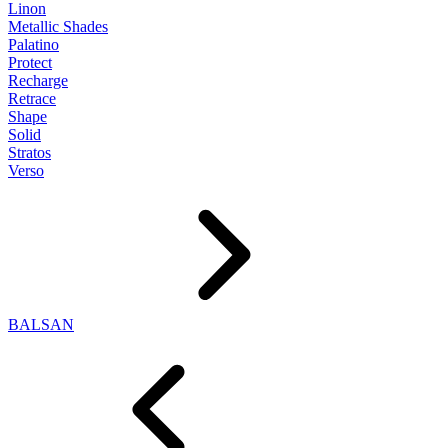
Linon
Metallic Shades
Palatino
Protect
Recharge
Retrace
Shape
Solid
Stratos
Verso
BALSAN