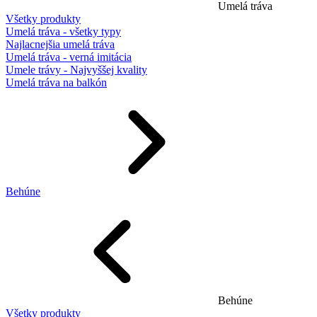
Umelá tráva
Všetky produkty
Umelá tráva - všetky typy
Najlacnejšia umelá tráva
Umelá tráva - verná imitácia
Umele trávy - Najvyššej kvality
Umelá tráva na balkón
Behúne
Behúne
Všetky produkty