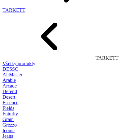
TARKETT
TARKETT
Všetky produkty
DESSO
AirMaster
Arable
Arcade
Defend
Desert
Essence
Fields
Futurity
Grain
Grezzo
Iconic
Jeans