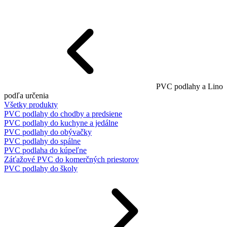
PVC podlahy a Lino
podľa určenia
Všetky produkty
PVC podlahy do chodby a predsiene
PVC podlahy do kuchyne a jedálne
PVC podlahy do obývačky
PVC podlahy do spálne
PVC podlaha do kúpeľne
Záťažové PVC do komerčných priestorov
PVC podlahy do školy