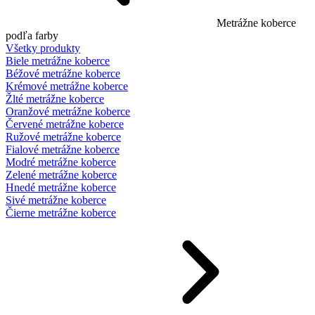
Metrážne koberce
podľa farby
Všetky produkty
Biele metrážne koberce
Béžové metrážne koberce
Krémové metrážne koberce
Žlté metrážne koberce
Oranžové metrážne koberce
Červené metrážne koberce
Ružové metrážne koberce
Fialové metrážne koberce
Modré metrážne koberce
Zelené metrážne koberce
Hnedé metrážne koberce
Sivé metrážne koberce
Čierne metrážne koberce