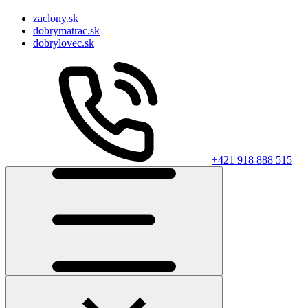
zaclony.sk
dobrymatrac.sk
dobrylovec.sk
+421 918 888 515