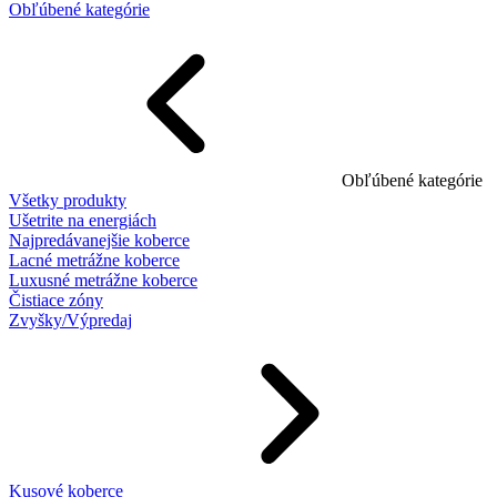
Obľúbené kategórie
Obľúbené kategórie
Všetky produkty
Ušetrite na energiách
Najpredávanejšie koberce
Lacné metrážne koberce
Luxusné metrážne koberce
Čistiace zóny
Zvyšky/Výpredaj
Kusové koberce