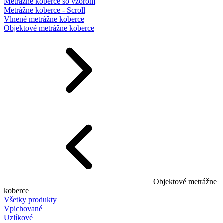
Metrážne koberce so vzorom
Metrážne koberce - Scroll
Vlnené metrážne koberce
Objektové metrážne koberce
Objektové metrážne
koberce
Všetky produkty
Vpichované
Uzlíkové