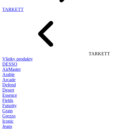
TARKETT
TARKETT
Všetky produkty
DESSO
AirMaster
Arable
Arcade
Defend
Desert
Essence
Fields
Futurity
Grain
Grezzo
Iconic
Jeans