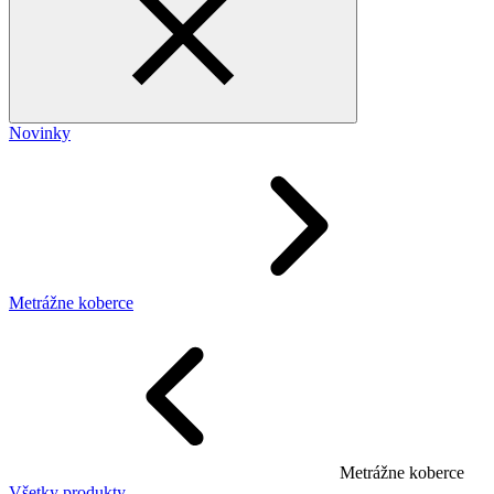
Novinky
Metrážne koberce
Metrážne koberce
Všetky produkty