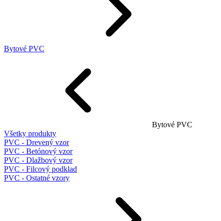
Bytové PVC
Bytové PVC
Všetky produkty
PVC - Drevený vzor
PVC - Betónový vzor
PVC - Dlažbový vzor
PVC - Filcový podklad
PVC - Ostatné vzory