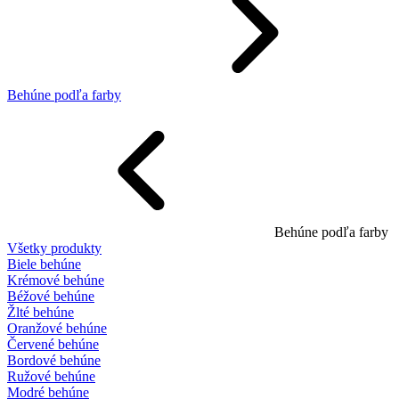
Behúne podľa farby
Behúne podľa farby
Všetky produkty
Biele behúne
Krémové behúne
Béžové behúne
Žlté behúne
Oranžové behúne
Červené behúne
Bordové behúne
Ružové behúne
Modré behúne