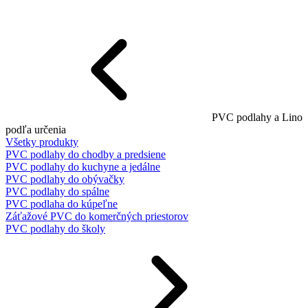
PVC podlahy a Lino
podľa určenia
Všetky produkty
PVC podlahy do chodby a predsiene
PVC podlahy do kuchyne a jedálne
PVC podlahy do obývačky
PVC podlahy do spálne
PVC podlaha do kúpeľne
Záťažové PVC do komerčných priestorov
PVC podlahy do školy