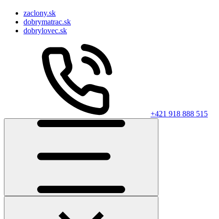
zaclony.sk
dobrymatrac.sk
dobrylovec.sk
+421 918 888 515