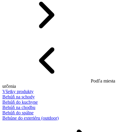
Podľa miesta
určenia
Všetky produkty
Behúň na schody
Behúň do kuchyne
Behúň na chodbu
Behúň do spálne
Behúne do exteriéru (outdoor)