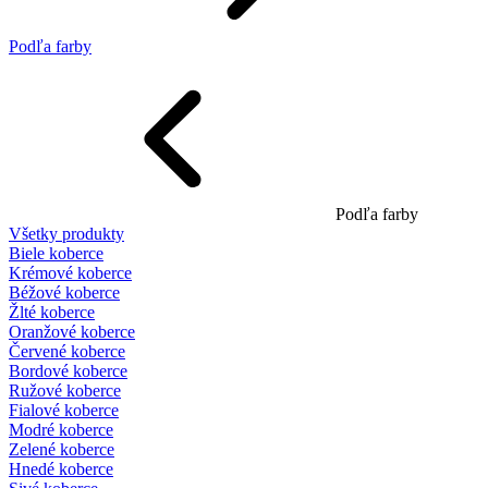
Podľa farby
Podľa farby
Všetky produkty
Biele koberce
Krémové koberce
Béžové koberce
Žlté koberce
Oranžové koberce
Červené koberce
Bordové koberce
Ružové koberce
Fialové koberce
Modré koberce
Zelené koberce
Hnedé koberce