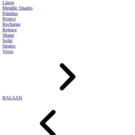
Linon
Metallic Shades
Palatino
Protect
Recharge
Retrace
Shape
Solid
Stratos
Verso
BALSAN