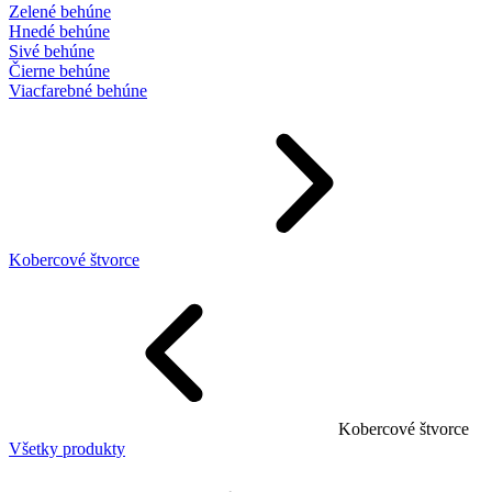
Zelené behúne
Hnedé behúne
Sivé behúne
Čierne behúne
Viacfarebné behúne
Kobercové štvorce
Kobercové štvorce
Všetky produkty