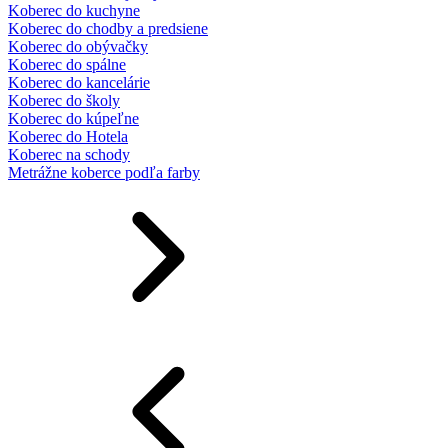
Koberec do kuchyne
Koberec do chodby a predsiene
Koberec do obývačky
Koberec do spálne
Koberec do kancelárie
Koberec do školy
Koberec do kúpeľne
Koberec do Hotela
Koberec na schody
Metrážne koberce podľa farby