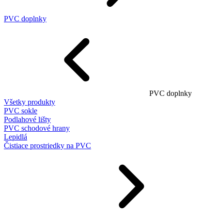
PVC doplnky
PVC doplnky
Všetky produkty
PVC sokle
Podlahové lišty
PVC schodové hrany
Lepidlá
Čistiace prostriedky na PVC