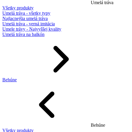
Umelá tráva
Všetky produkty
Umelá tráva - všetky typy
Najlacnejšia umelá tráva
Umelá tráva - verná imitácia
Umele trávy - Najvyššej kvality
Umelá tráva na balkón
Behúne
Behúne
Všetky produkty