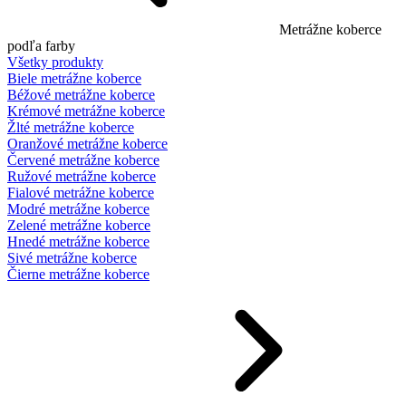
Metrážne koberce
podľa farby
Všetky produkty
Biele metrážne koberce
Béžové metrážne koberce
Krémové metrážne koberce
Žlté metrážne koberce
Oranžové metrážne koberce
Červené metrážne koberce
Ružové metrážne koberce
Fialové metrážne koberce
Modré metrážne koberce
Zelené metrážne koberce
Hnedé metrážne koberce
Sivé metrážne koberce
Čierne metrážne koberce