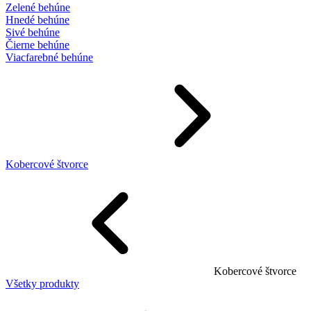
Zelené behúne
Hnedé behúne
Sivé behúne
Čierne behúne
Viacfarebné behúne
Kobercové štvorce
Kobercové štvorce
Všetky produkty