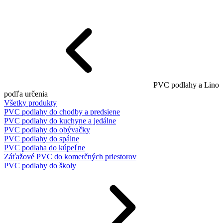
PVC podlahy a Lino
podľa určenia
Všetky produkty
PVC podlahy do chodby a predsiene
PVC podlahy do kuchyne a jedálne
PVC podlahy do obývačky
PVC podlahy do spálne
PVC podlaha do kúpeľne
Záťažové PVC do komerčných priestorov
PVC podlahy do školy