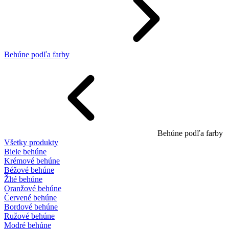
Behúne podľa farby
Behúne podľa farby
Všetky produkty
Biele behúne
Krémové behúne
Béžové behúne
Žlté behúne
Oranžové behúne
Červené behúne
Bordové behúne
Ružové behúne
Modré behúne