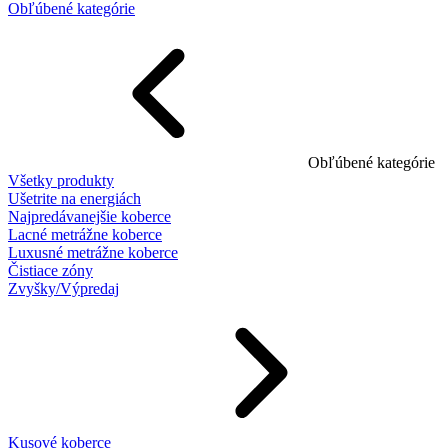
Obľúbené kategórie
Obľúbené kategórie
Všetky produkty
Ušetrite na energiách
Najpredávanejšie koberce
Lacné metrážne koberce
Luxusné metrážne koberce
Čistiace zóny
Zvyšky/Výpredaj
Kusové koberce