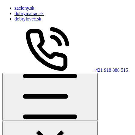
zaclony.sk
dobrymatrac.sk
dobrylovec.sk
+421 918 888 515