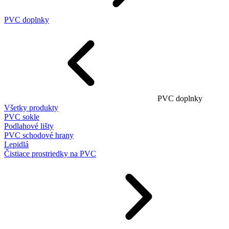
PVC doplnky
PVC doplnky
Všetky produkty
PVC sokle
Podlahové lišty
PVC schodové hrany
Lepidlá
Čistiace prostriedky na PVC