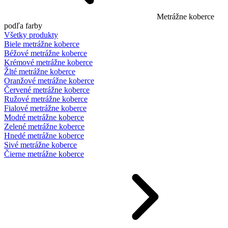
Metrážne koberce
podľa farby
Všetky produkty
Biele metrážne koberce
Béžové metrážne koberce
Krémové metrážne koberce
Žlté metrážne koberce
Oranžové metrážne koberce
Červené metrážne koberce
Ružové metrážne koberce
Fialové metrážne koberce
Modré metrážne koberce
Zelené metrážne koberce
Hnedé metrážne koberce
Sivé metrážne koberce
Čierne metrážne koberce