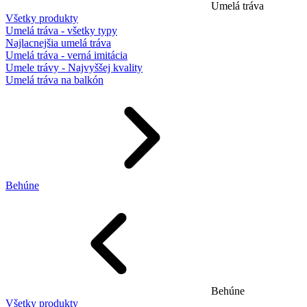
Umelá tráva
Všetky produkty
Umelá tráva - všetky typy
Najlacnejšia umelá tráva
Umelá tráva - verná imitácia
Umele trávy - Najvyššej kvality
Umelá tráva na balkón
Behúne
Behúne
Všetky produkty