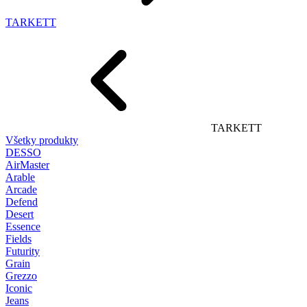
TARKETT
TARKETT
Všetky produkty
DESSO
AirMaster
Arable
Arcade
Defend
Desert
Essence
Fields
Futurity
Grain
Grezzo
Iconic
Jeans