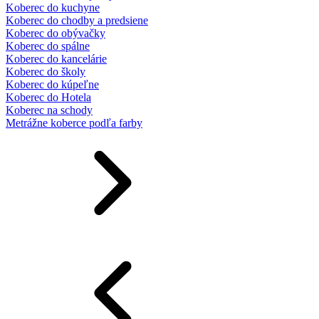
Koberec do kuchyne
Koberec do chodby a predsiene
Koberec do obývačky
Koberec do spálne
Koberec do kancelárie
Koberec do školy
Koberec do kúpeľne
Koberec do Hotela
Koberec na schody
Metrážne koberce podľa farby