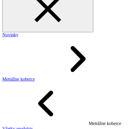
Novinky
Metrážne koberce
Metrážne koberce
Všetky produkty