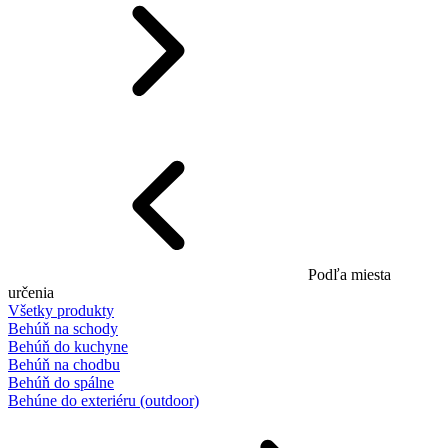
Podľa miesta
určenia
Všetky produkty
Behúň na schody
Behúň do kuchyne
Behúň na chodbu
Behúň do spálne
Behúne do exteriéru (outdoor)