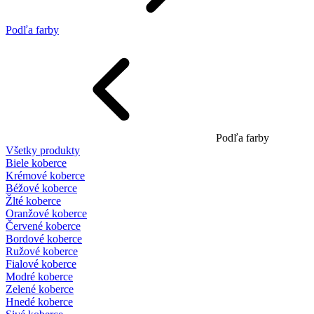
Podľa farby
Podľa farby
Všetky produkty
Biele koberce
Krémové koberce
Béžové koberce
Žlté koberce
Oranžové koberce
Červené koberce
Bordové koberce
Ružové koberce
Fialové koberce
Modré koberce
Zelené koberce
Hnedé koberce