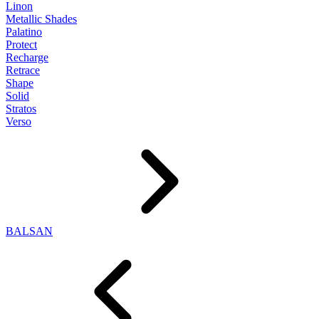
Linon
Metallic Shades
Palatino
Protect
Recharge
Retrace
Shape
Solid
Stratos
Verso
BALSAN