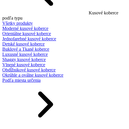
Kusové koberce
podľa typu
Všetky produkty
Moderné kusové koberce
Orientálne kusové koberce
Jednofarebné kusové koberce
Detské kusové koberce
Buklové a Tkané koberce
Luxusné kusové koberce
Shaggy kusové koberce
Vlnené kusové koberce
Obdĺžnikové kusové koberce
Okrúhle a oválne kusové koberce
Podľa miesta určenia