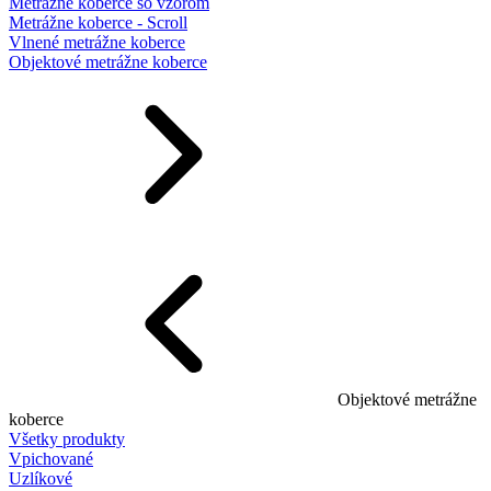
Metrážne koberce so vzorom
Metrážne koberce - Scroll
Vlnené metrážne koberce
Objektové metrážne koberce
Objektové metrážne
koberce
Všetky produkty
Vpichované
Uzlíkové