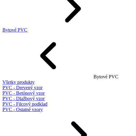
Bytové PVC
Bytové PVC
Všetky produkty
PVC - Drevený vzor
PVC - Betónový vzor
PVC - Dlažbový vzor
PVC - Filcový podklad
PVC - Ostatné vzory