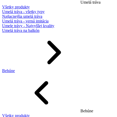
Umelá tráva
Všetky produkty
Umelá tráva - všetky typy
Najlacnejšia umelá tráva
Umelá tráva - verná imitácia
Umele trávy - Najvyššej kvality
Umelá tráva na balkón
Behúne
Behúne
Všetky produkty