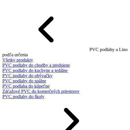
PVC podlahy a Lino
podľa určenia
Všetky produkty
PVC podlahy do chodby a predsiene
PVC podlahy do kuchyne a jedálne
PVC podlahy do obývačky
PVC podlahy do spálne
PVC podlaha do kúpeľne
Záťažové PVC do komerčných priestorov
PVC podlahy do školy