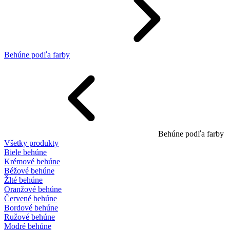
Behúne podľa farby
Behúne podľa farby
Všetky produkty
Biele behúne
Krémové behúne
Béžové behúne
Žlté behúne
Oranžové behúne
Červené behúne
Bordové behúne
Ružové behúne
Modré behúne