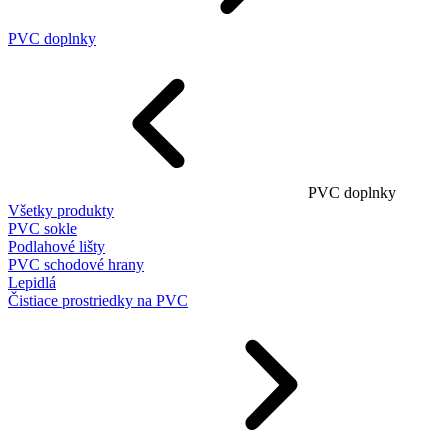
PVC doplnky
PVC doplnky
Všetky produkty
PVC sokle
Podlahové lišty
PVC schodové hrany
Lepidlá
Čistiace prostriedky na PVC