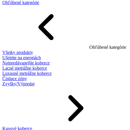
Obľúbené kategórie
Obľúbené kategórie
Všetky produkty
Ušetrite na energiách
Najpredávanejšie koberce
Lacné metrážne koberce
Luxusné metrážne koberce
Čistiace zóny
Zvyšky/Výpredaj
Kusové koberce