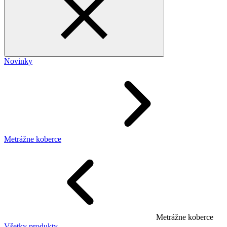
Novinky
Metrážne koberce
Metrážne koberce
Všetky produkty