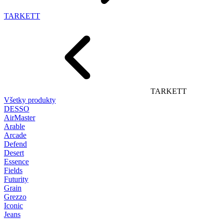
TARKETT
TARKETT
Všetky produkty
DESSO
AirMaster
Arable
Arcade
Defend
Desert
Essence
Fields
Futurity
Grain
Grezzo
Iconic
Jeans