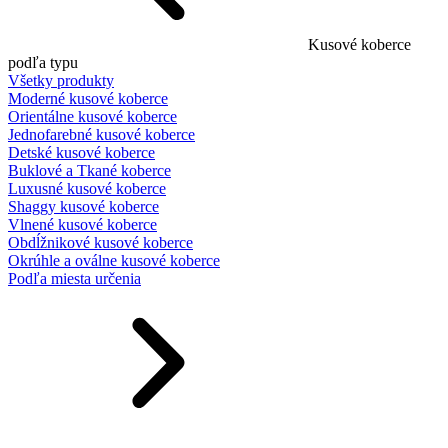
Kusové koberce
podľa typu
Všetky produkty
Moderné kusové koberce
Orientálne kusové koberce
Jednofarebné kusové koberce
Detské kusové koberce
Buklové a Tkané koberce
Luxusné kusové koberce
Shaggy kusové koberce
Vlnené kusové koberce
Obdĺžnikové kusové koberce
Okrúhle a oválne kusové koberce
Podľa miesta určenia