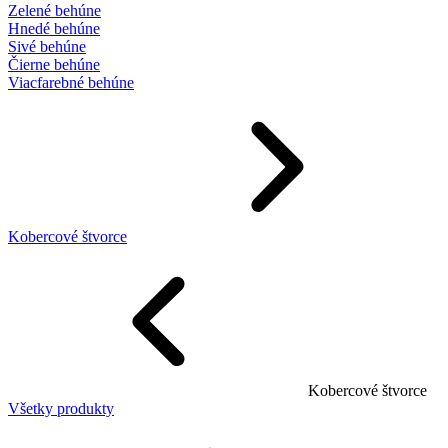
Zelené behúne
Hnedé behúne
Sivé behúne
Čierne behúne
Viacfarebné behúne
Kobercové štvorce
Kobercové štvorce
Všetky produkty