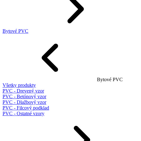
Bytové PVC
Bytové PVC
Všetky produkty
PVC - Drevený vzor
PVC - Betónový vzor
PVC - Dlažbový vzor
PVC - Filcový podklad
PVC - Ostatné vzory