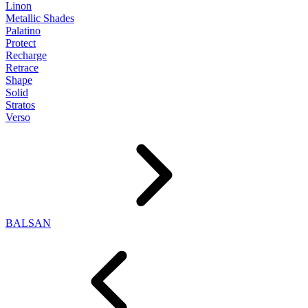
Linon
Metallic Shades
Palatino
Protect
Recharge
Retrace
Shape
Solid
Stratos
Verso
BALSAN