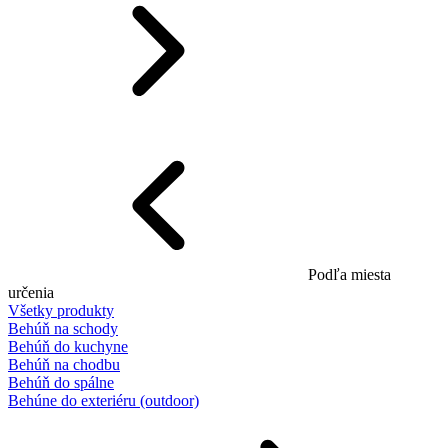
Podľa miesta
určenia
Všetky produkty
Behúň na schody
Behúň do kuchyne
Behúň na chodbu
Behúň do spálne
Behúne do exteriéru (outdoor)