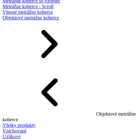
Metrážne koberce so vzorom
Metrážne koberce - Scroll
Vlnené metrážne koberce
Objektové metrážne koberce
Objektové metrážne
koberce
Všetky produkty
Vpichované
Uzlíkové