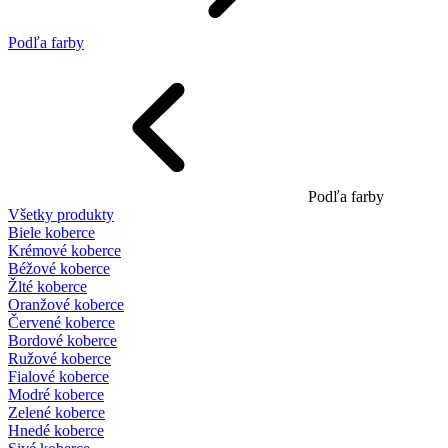
Podľa farby
Podľa farby
Všetky produkty
Biele koberce
Krémové koberce
Béžové koberce
Žlté koberce
Oranžové koberce
Červené koberce
Bordové koberce
Ružové koberce
Fialové koberce
Modré koberce
Zelené koberce
Hnedé koberce