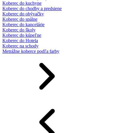
Koberec do kuchyne
Koberec do chodby a predsiene
Koberec do obývačky
Koberec do spálne
Koberec do kancelárie
Koberec do školy
Koberec do kúpeľne
Koberec do Hotela
Koberec na schody
Metrážne koberce podľa farby