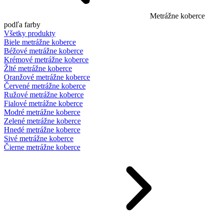
Metrážne koberce
podľa farby
Všetky produkty
Biele metrážne koberce
Béžové metrážne koberce
Krémové metrážne koberce
Žlté metrážne koberce
Oranžové metrážne koberce
Červené metrážne koberce
Ružové metrážne koberce
Fialové metrážne koberce
Modré metrážne koberce
Zelené metrážne koberce
Hnedé metrážne koberce
Sivé metrážne koberce
Čierne metrážne koberce