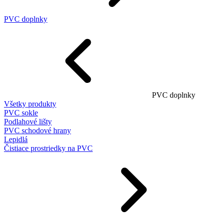
PVC doplnky
PVC doplnky
Všetky produkty
PVC sokle
Podlahové lišty
PVC schodové hrany
Lepidlá
Čistiace prostriedky na PVC