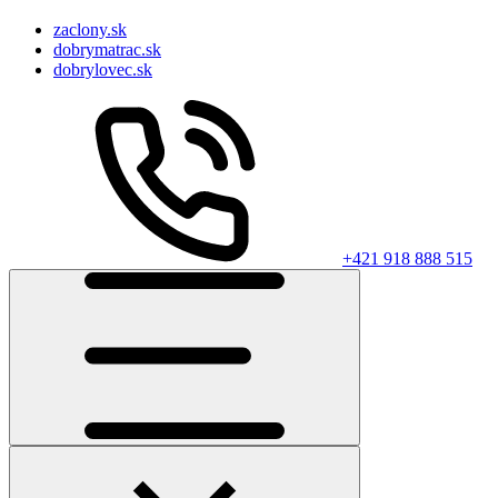
zaclony.sk
dobrymatrac.sk
dobrylovec.sk
+421 918 888 515