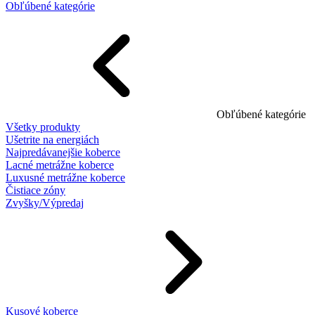
Obľúbené kategórie
Obľúbené kategórie
Všetky produkty
Ušetrite na energiách
Najpredávanejšie koberce
Lacné metrážne koberce
Luxusné metrážne koberce
Čistiace zóny
Zvyšky/Výpredaj
Kusové koberce