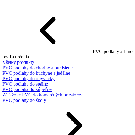
PVC podlahy a Lino
podľa určenia
Všetky produkty
PVC podlahy do chodby a predsiene
PVC podlahy do kuchyne a jedálne
PVC podlahy do obývačky
PVC podlahy do spálne
PVC podlaha do kúpeľne
Záťažové PVC do komerčných priestorov
PVC podlahy do školy