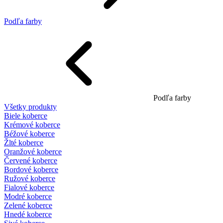
Podľa farby
Podľa farby
Všetky produkty
Biele koberce
Krémové koberce
Béžové koberce
Žlté koberce
Oranžové koberce
Červené koberce
Bordové koberce
Ružové koberce
Fialové koberce
Modré koberce
Zelené koberce
Hnedé koberce