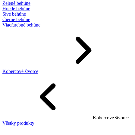
Zelené behúne
Hnedé behúne
Sivé behúne
Čierne behúne
Viacfarebné behúne
Kobercové štvorce
Kobercové štvorce
Všetky produkty