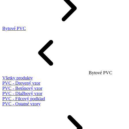
Bytové PVC
Bytové PVC
Všetky produkty
PVC - Drevený vzor
PVC - Betónový vzor
PVC - Dlažbový vzor
PVC - Filcový podklad
PVC - Ostatné vzory