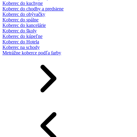
Koberec do kuchyne
Koberec do chodby a predsiene
Koberec do obývačky
Koberec do spálne
Koberec do kancelárie
Koberec do školy
Koberec do kúpeľne
Koberec do Hotela
Koberec na schody
Metrážne koberce podľa farby