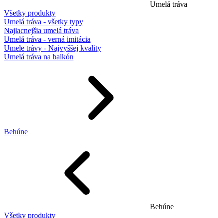
Umelá tráva
Všetky produkty
Umelá tráva - všetky typy
Najlacnejšia umelá tráva
Umelá tráva - verná imitácia
Umele trávy - Najvyššej kvality
Umelá tráva na balkón
Behúne
Behúne
Všetky produkty