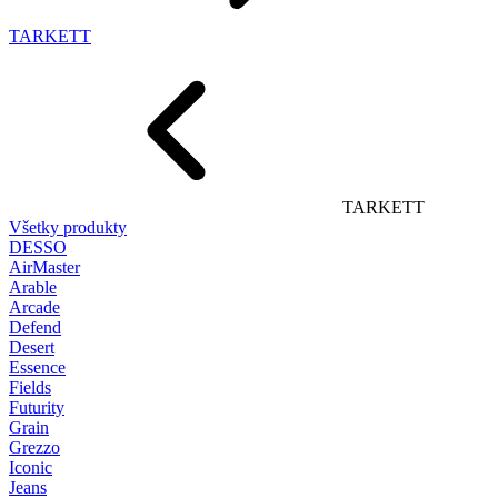
TARKETT
TARKETT
Všetky produkty
DESSO
AirMaster
Arable
Arcade
Defend
Desert
Essence
Fields
Futurity
Grain
Grezzo
Iconic
Jeans