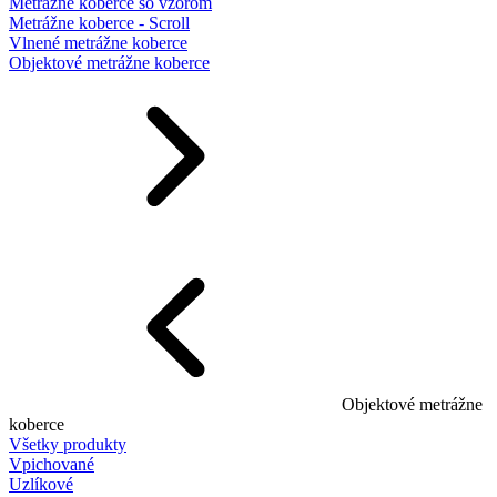
Metrážne koberce so vzorom
Metrážne koberce - Scroll
Vlnené metrážne koberce
Objektové metrážne koberce
Objektové metrážne
koberce
Všetky produkty
Vpichované
Uzlíkové