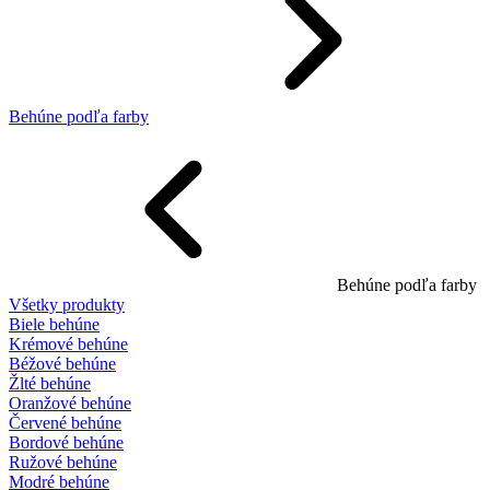
Behúne podľa farby
Behúne podľa farby
Všetky produkty
Biele behúne
Krémové behúne
Béžové behúne
Žlté behúne
Oranžové behúne
Červené behúne
Bordové behúne
Ružové behúne
Modré behúne