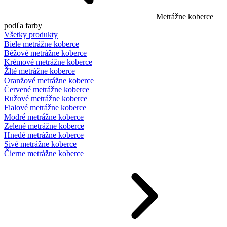
Metrážne koberce
podľa farby
Všetky produkty
Biele metrážne koberce
Béžové metrážne koberce
Krémové metrážne koberce
Žlté metrážne koberce
Oranžové metrážne koberce
Červené metrážne koberce
Ružové metrážne koberce
Fialové metrážne koberce
Modré metrážne koberce
Zelené metrážne koberce
Hnedé metrážne koberce
Sivé metrážne koberce
Čierne metrážne koberce