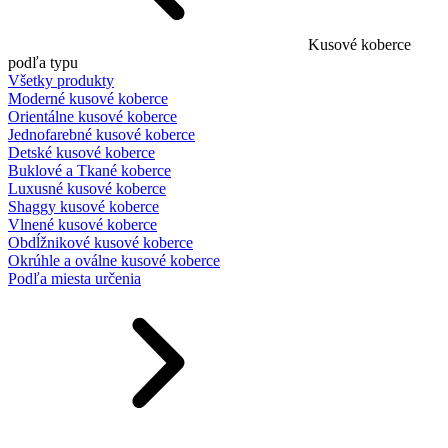
Kusové koberce
podľa typu
Všetky produkty
Moderné kusové koberce
Orientálne kusové koberce
Jednofarebné kusové koberce
Detské kusové koberce
Buklové a Tkané koberce
Luxusné kusové koberce
Shaggy kusové koberce
Vlnené kusové koberce
Obdĺžnikové kusové koberce
Okrúhle a oválne kusové koberce
Podľa miesta určenia