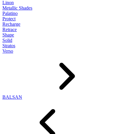
Linon
Metallic Shades
Palatino
Protect
Recharge
Retrace
Shape
Solid
Stratos
Verso
BALSAN