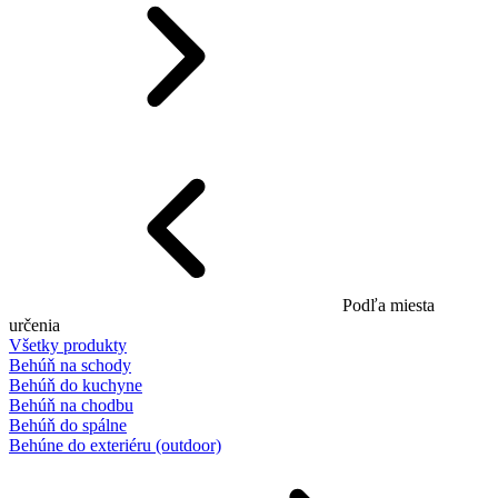
Podľa miesta
určenia
Všetky produkty
Behúň na schody
Behúň do kuchyne
Behúň na chodbu
Behúň do spálne
Behúne do exteriéru (outdoor)