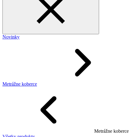
Novinky
Metrážne koberce
Metrážne koberce
Všetky produkty