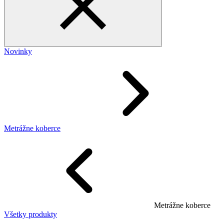
Novinky
Metrážne koberce
Metrážne koberce
Všetky produkty