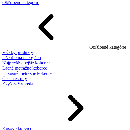
Obľúbené kategórie
Obľúbené kategórie
Všetky produkty
Ušetrite na energiách
Najpredávanejšie koberce
Lacné metrážne koberce
Luxusné metrážne koberce
Čistiace zóny
Zvyšky/Výpredaj
Kusové koberce