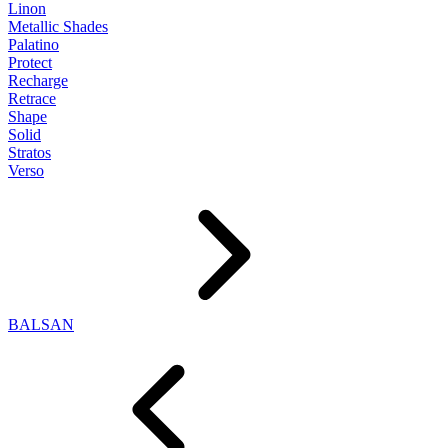
Linon
Metallic Shades
Palatino
Protect
Recharge
Retrace
Shape
Solid
Stratos
Verso
BALSAN