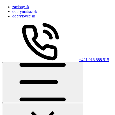
zaclony.sk
dobrymatrac.sk
dobrylovec.sk
+421 918 888 515