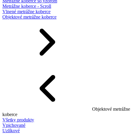
Metrážne koberce so vzorom
Metrážne koberce - Scroll
Vlnené metrážne koberce
Objektové metrážne koberce
Objektové metrážne
koberce
Všetky produkty
Vpichované
Uzlíkové