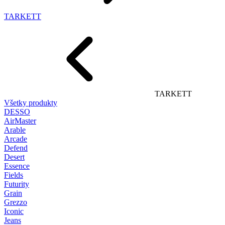
TARKETT
TARKETT
Všetky produkty
DESSO
AirMaster
Arable
Arcade
Defend
Desert
Essence
Fields
Futurity
Grain
Grezzo
Iconic
Jeans