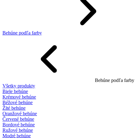
Behúne podľa farby
Behúne podľa farby
Všetky produkty
Biele behúne
Krémové behúne
Béžové behúne
Žlté behúne
Oranžové behúne
Červené behúne
Bordové behúne
Ružové behúne
Modré behúne