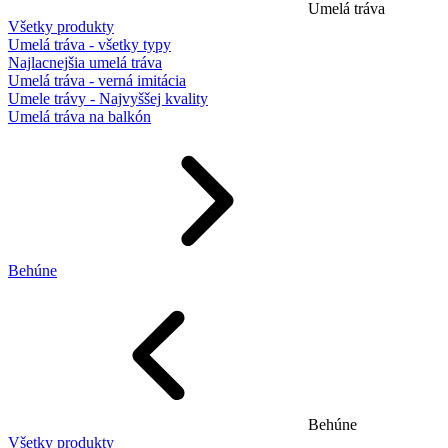
Umelá tráva
Všetky produkty
Umelá tráva - všetky typy
Najlacnejšia umelá tráva
Umelá tráva - verná imitácia
Umele trávy - Najvyššej kvality
Umelá tráva na balkón
Behúne
Behúne
Všetky produkty