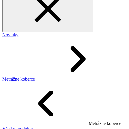
Novinky
Metrážne koberce
Metrážne koberce
Všetky produkty