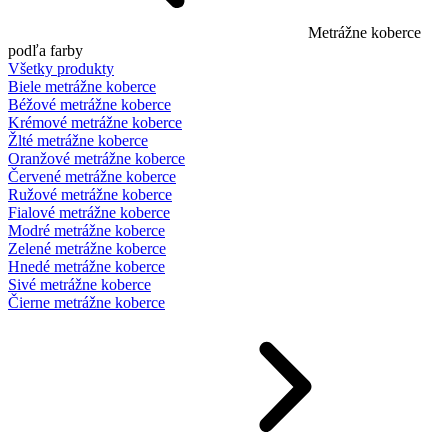
Metrážne koberce
podľa farby
Všetky produkty
Biele metrážne koberce
Béžové metrážne koberce
Krémové metrážne koberce
Žlté metrážne koberce
Oranžové metrážne koberce
Červené metrážne koberce
Ružové metrážne koberce
Fialové metrážne koberce
Modré metrážne koberce
Zelené metrážne koberce
Hnedé metrážne koberce
Sivé metrážne koberce
Čierne metrážne koberce