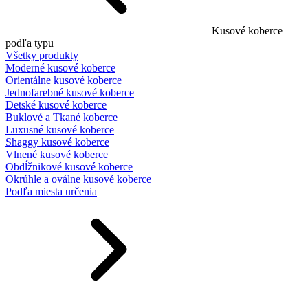
Kusové koberce
podľa typu
Všetky produkty
Moderné kusové koberce
Orientálne kusové koberce
Jednofarebné kusové koberce
Detské kusové koberce
Buklové a Tkané koberce
Luxusné kusové koberce
Shaggy kusové koberce
Vlnené kusové koberce
Obdĺžnikové kusové koberce
Okrúhle a oválne kusové koberce
Podľa miesta určenia