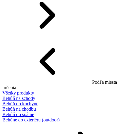
Podľa miesta
určenia
Všetky produkty
Behúň na schody
Behúň do kuchyne
Behúň na chodbu
Behúň do spálne
Behúne do exteriéru (outdoor)