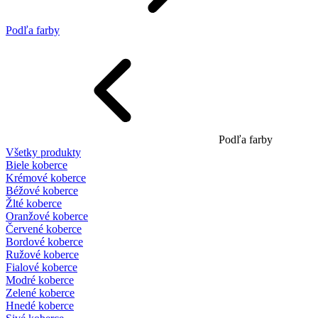
Podľa farby
Podľa farby
Všetky produkty
Biele koberce
Krémové koberce
Béžové koberce
Žlté koberce
Oranžové koberce
Červené koberce
Bordové koberce
Ružové koberce
Fialové koberce
Modré koberce
Zelené koberce
Hnedé koberce