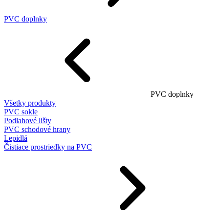
PVC doplnky
PVC doplnky
Všetky produkty
PVC sokle
Podlahové lišty
PVC schodové hrany
Lepidlá
Čistiace prostriedky na PVC