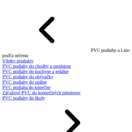
PVC podlahy a Lino
podľa určenia
Všetky produkty
PVC podlahy do chodby a predsiene
PVC podlahy do kuchyne a jedálne
PVC podlahy do obývačky
PVC podlahy do spálne
PVC podlaha do kúpeľne
Záťažové PVC do komerčných priestorov
PVC podlahy do školy