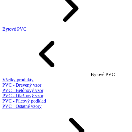
Bytové PVC
Bytové PVC
Všetky produkty
PVC - Drevený vzor
PVC - Betónový vzor
PVC - Dlažbový vzor
PVC - Filcový podklad
PVC - Ostatné vzory