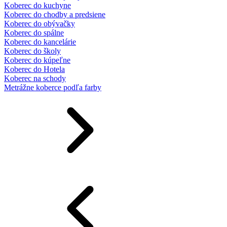
Koberec do kuchyne
Koberec do chodby a predsiene
Koberec do obývačky
Koberec do spálne
Koberec do kancelárie
Koberec do školy
Koberec do kúpeľne
Koberec do Hotela
Koberec na schody
Metrážne koberce podľa farby