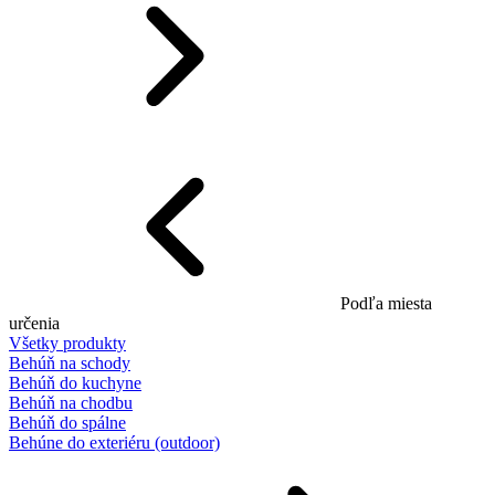
Podľa miesta
určenia
Všetky produkty
Behúň na schody
Behúň do kuchyne
Behúň na chodbu
Behúň do spálne
Behúne do exteriéru (outdoor)