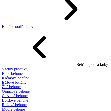
Behúne podľa farby
Behúne podľa farby
Všetky produkty
Biele behúne
Krémové behúne
Béžové behúne
Žlté behúne
Oranžové behúne
Červené behúne
Bordové behúne
Ružové behúne
Modré behúne