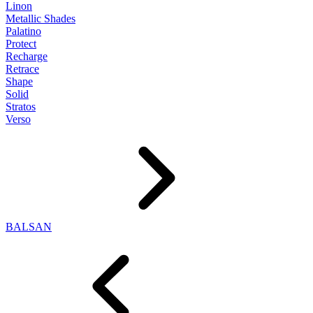
Linon
Metallic Shades
Palatino
Protect
Recharge
Retrace
Shape
Solid
Stratos
Verso
BALSAN