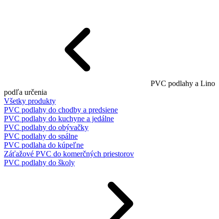
PVC podlahy a Lino
podľa určenia
Všetky produkty
PVC podlahy do chodby a predsiene
PVC podlahy do kuchyne a jedálne
PVC podlahy do obývačky
PVC podlahy do spálne
PVC podlaha do kúpeľne
Záťažové PVC do komerčných priestorov
PVC podlahy do školy