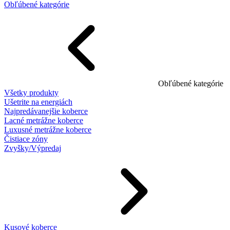
Obľúbené kategórie
Obľúbené kategórie
Všetky produkty
Ušetrite na energiách
Najpredávanejšie koberce
Lacné metrážne koberce
Luxusné metrážne koberce
Čistiace zóny
Zvyšky/Výpredaj
Kusové koberce