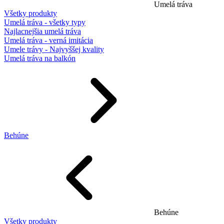
Umelá tráva
Všetky produkty
Umelá tráva - všetky typy
Najlacnejšia umelá tráva
Umelá tráva - verná imitácia
Umele trávy - Najvyššej kvality
Umelá tráva na balkón
Behúne
Behúne
Všetky produkty