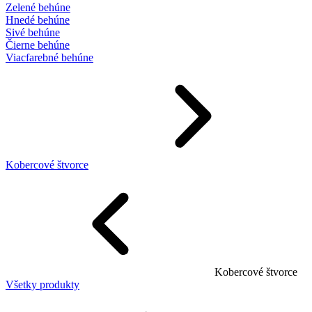
Zelené behúne
Hnedé behúne
Sivé behúne
Čierne behúne
Viacfarebné behúne
Kobercové štvorce
Kobercové štvorce
Všetky produkty