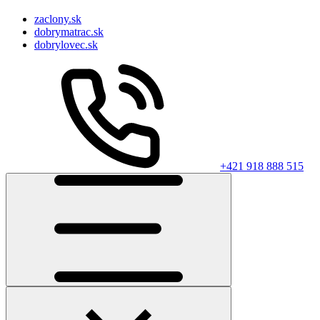
zaclony.sk
dobrymatrac.sk
dobrylovec.sk
+421 918 888 515