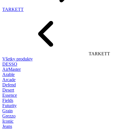
TARKETT
TARKETT
Všetky produkty
DESSO
AirMaster
Arable
Arcade
Defend
Desert
Essence
Fields
Futurity
Grain
Grezzo
Iconic
Jeans