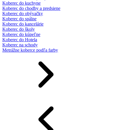
Koberec do kuchyne
Koberec do chodby a predsiene
Koberec do obývačky
Koberec do spálne
Koberec do kancelárie
Koberec do školy
Koberec do kúpeľne
Koberec do Hotela
Koberec na schody
Metrážne koberce podľa farby