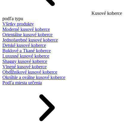
Kusové koberce
podľa typu
Všetky produkty
Moderné kusové koberce
Orientálne kusové koberce
Jednofarebné kusové koberce
Detské kusové koberce
Buklové a Tkané koberce
Luxusné kusové koberce
Shaggy kusové koberce
Vlnené kusové koberce
Obdĺžnikové kusové koberce
Okrúhle a oválne kusové koberce
Podľa miesta určenia