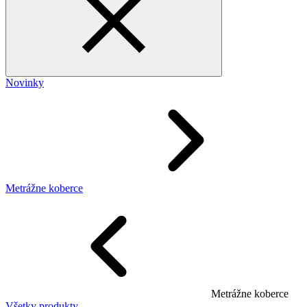
Novinky
Metrážne koberce
Metrážne koberce
Všetky produkty