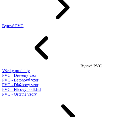
Bytové PVC
Bytové PVC
Všetky produkty
PVC - Drevený vzor
PVC - Betónový vzor
PVC - Dlažbový vzor
PVC - Filcový podklad
PVC - Ostatné vzory