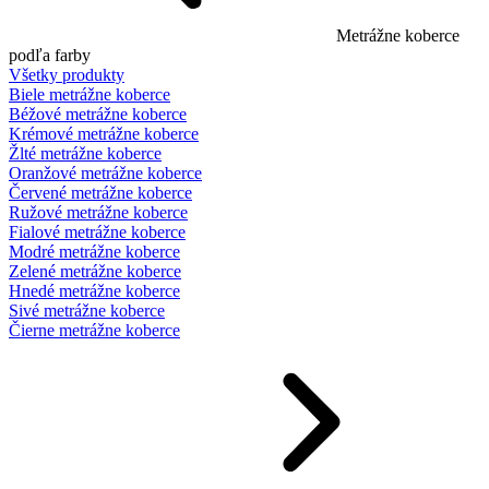
Metrážne koberce
podľa farby
Všetky produkty
Biele metrážne koberce
Béžové metrážne koberce
Krémové metrážne koberce
Žlté metrážne koberce
Oranžové metrážne koberce
Červené metrážne koberce
Ružové metrážne koberce
Fialové metrážne koberce
Modré metrážne koberce
Zelené metrážne koberce
Hnedé metrážne koberce
Sivé metrážne koberce
Čierne metrážne koberce