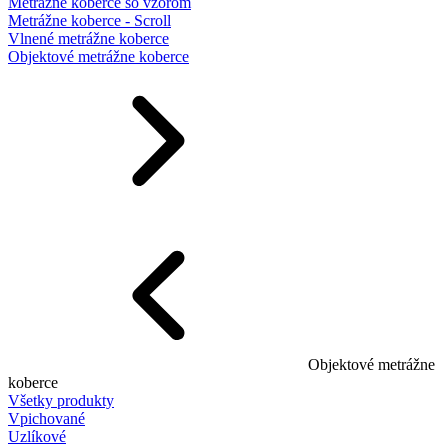
Metrážne koberce so vzorom
Metrážne koberce - Scroll
Vlnené metrážne koberce
Objektové metrážne koberce
Objektové metrážne
koberce
Všetky produkty
Vpichované
Uzlíkové