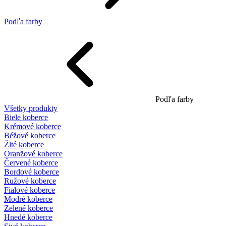
Podľa farby
Podľa farby
Všetky produkty
Biele koberce
Krémové koberce
Béžové koberce
Žlté koberce
Oranžové koberce
Červené koberce
Bordové koberce
Ružové koberce
Fialové koberce
Modré koberce
Zelené koberce
Hnedé koberce