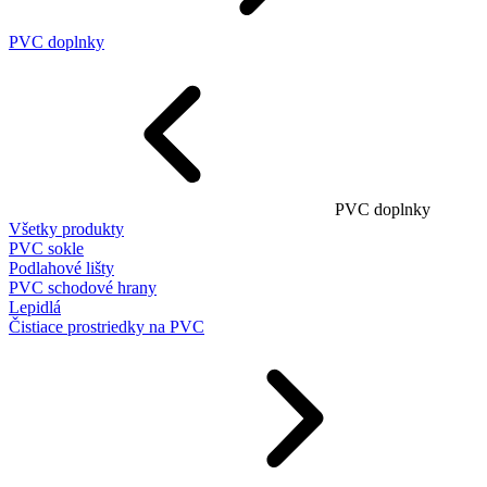
PVC doplnky
PVC doplnky
Všetky produkty
PVC sokle
Podlahové lišty
PVC schodové hrany
Lepidlá
Čistiace prostriedky na PVC