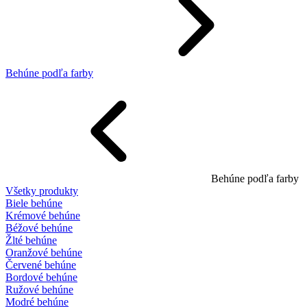
Behúne podľa farby
Behúne podľa farby
Všetky produkty
Biele behúne
Krémové behúne
Béžové behúne
Žlté behúne
Oranžové behúne
Červené behúne
Bordové behúne
Ružové behúne
Modré behúne