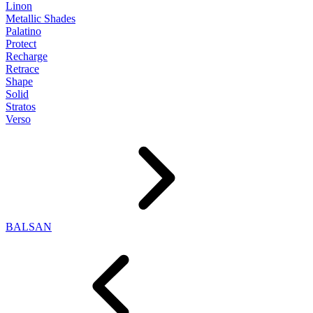
Linon
Metallic Shades
Palatino
Protect
Recharge
Retrace
Shape
Solid
Stratos
Verso
BALSAN