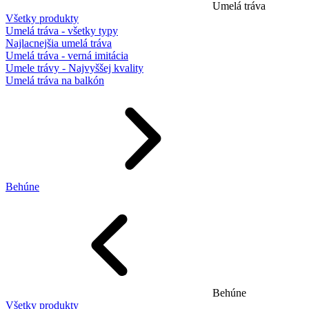
Umelá tráva
Všetky produkty
Umelá tráva - všetky typy
Najlacnejšia umelá tráva
Umelá tráva - verná imitácia
Umele trávy - Najvyššej kvality
Umelá tráva na balkón
Behúne
Behúne
Všetky produkty