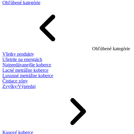
Obľúbené kategórie
Obľúbené kategórie
Všetky produkty
Ušetrite na energiách
Najpredávanejšie koberce
Lacné metrážne koberce
Luxusné metrážne koberce
Čistiace zóny
Zvyšky/Výpredaj
Kusové koberce