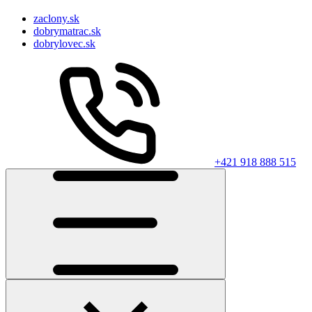
zaclony.sk
dobrymatrac.sk
dobrylovec.sk
+421 918 888 515