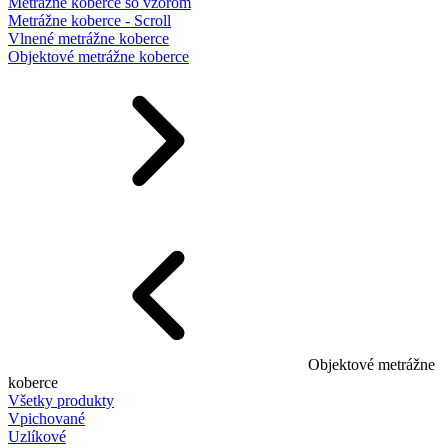
Metrážne koberce so vzorom
Metrážne koberce - Scroll
Vlnené metrážne koberce
Objektové metrážne koberce
Objektové metrážne
koberce
Všetky produkty
Vpichované
Uzlíkové