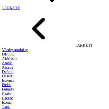
TARKETT
TARKETT
Všetky produkty
DESSO
AirMaster
Arable
Arcade
Defend
Desert
Essence
Fields
Futurity
Grain
Grezzo
Iconic
Jeans