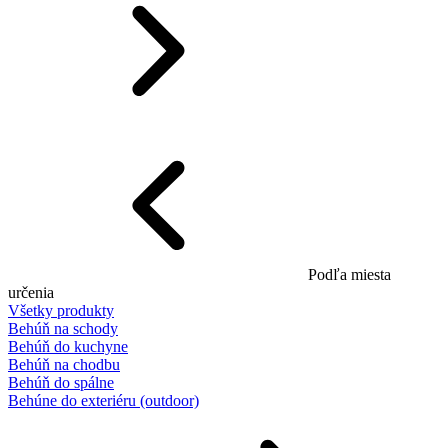
Podľa miesta
určenia
Všetky produkty
Behúň na schody
Behúň do kuchyne
Behúň na chodbu
Behúň do spálne
Behúne do exteriéru (outdoor)