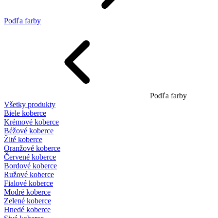
Podľa farby
Podľa farby
Všetky produkty
Biele koberce
Krémové koberce
Béžové koberce
Žlté koberce
Oranžové koberce
Červené koberce
Bordové koberce
Ružové koberce
Fialové koberce
Modré koberce
Zelené koberce
Hnedé koberce