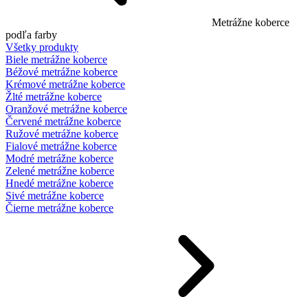
Metrážne koberce
podľa farby
Všetky produkty
Biele metrážne koberce
Béžové metrážne koberce
Krémové metrážne koberce
Žlté metrážne koberce
Oranžové metrážne koberce
Červené metrážne koberce
Ružové metrážne koberce
Fialové metrážne koberce
Modré metrážne koberce
Zelené metrážne koberce
Hnedé metrážne koberce
Sivé metrážne koberce
Čierne metrážne koberce