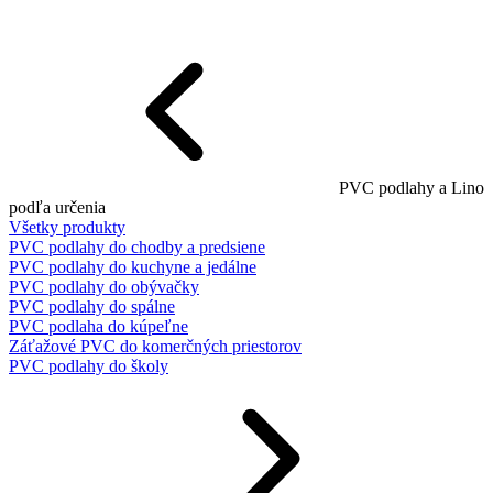
PVC podlahy a Lino
podľa určenia
Všetky produkty
PVC podlahy do chodby a predsiene
PVC podlahy do kuchyne a jedálne
PVC podlahy do obývačky
PVC podlahy do spálne
PVC podlaha do kúpeľne
Záťažové PVC do komerčných priestorov
PVC podlahy do školy