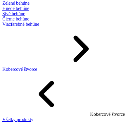
Zelené behúne
Hnedé behúne
Sivé behúne
Čierne behúne
Viacfarebné behúne
Kobercové štvorce
Kobercové štvorce
Všetky produkty