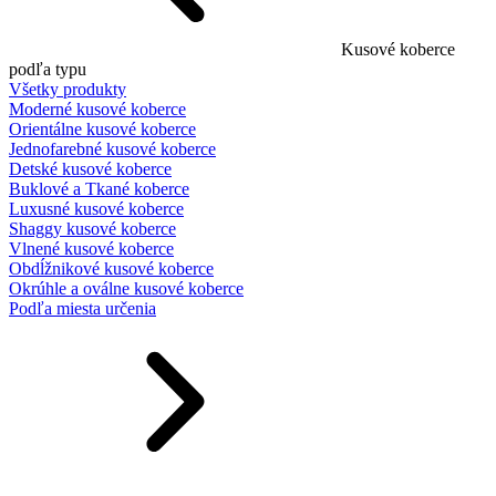
Kusové koberce
podľa typu
Všetky produkty
Moderné kusové koberce
Orientálne kusové koberce
Jednofarebné kusové koberce
Detské kusové koberce
Buklové a Tkané koberce
Luxusné kusové koberce
Shaggy kusové koberce
Vlnené kusové koberce
Obdĺžnikové kusové koberce
Okrúhle a oválne kusové koberce
Podľa miesta určenia