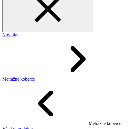
Novinky
Metrážne koberce
Metrážne koberce
Všetky produkty