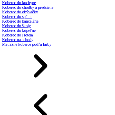
Koberec do kuchyne
Koberec do chodby a predsiene
Koberec do obývačky
Koberec do spálne
Koberec do kancelárie
Koberec do školy
Koberec do kúpeľne
Koberec do Hotela
Koberec na schody
Metrážne koberce podľa farby