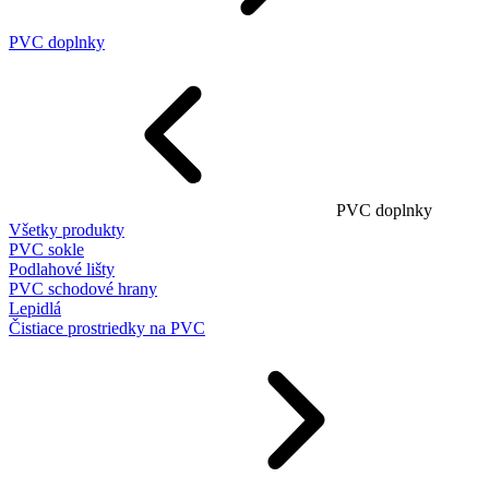
PVC doplnky
PVC doplnky
Všetky produkty
PVC sokle
Podlahové lišty
PVC schodové hrany
Lepidlá
Čistiace prostriedky na PVC