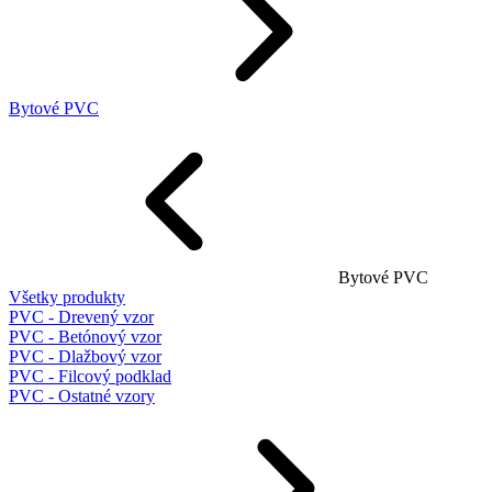
Bytové PVC
Bytové PVC
Všetky produkty
PVC - Drevený vzor
PVC - Betónový vzor
PVC - Dlažbový vzor
PVC - Filcový podklad
PVC - Ostatné vzory