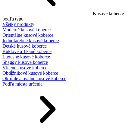
Kusové koberce
podľa typu
Všetky produkty
Moderné kusové koberce
Orientálne kusové koberce
Jednofarebné kusové koberce
Detské kusové koberce
Buklové a Tkané koberce
Luxusné kusové koberce
Shaggy kusové koberce
Vlnené kusové koberce
Obdĺžnikové kusové koberce
Okrúhle a oválne kusové koberce
Podľa miesta určenia