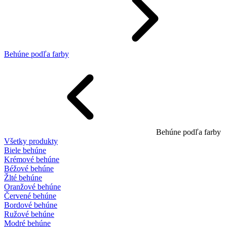
Behúne podľa farby
Behúne podľa farby
Všetky produkty
Biele behúne
Krémové behúne
Béžové behúne
Žlté behúne
Oranžové behúne
Červené behúne
Bordové behúne
Ružové behúne
Modré behúne