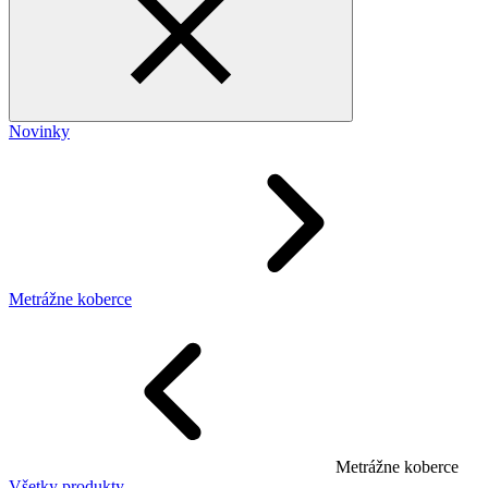
Novinky
Metrážne koberce
Metrážne koberce
Všetky produkty