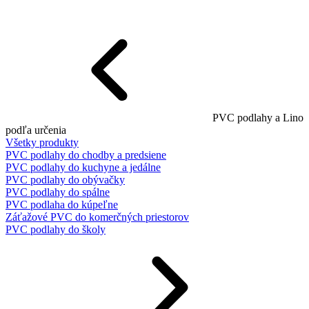
PVC podlahy a Lino
podľa určenia
Všetky produkty
PVC podlahy do chodby a predsiene
PVC podlahy do kuchyne a jedálne
PVC podlahy do obývačky
PVC podlahy do spálne
PVC podlaha do kúpeľne
Záťažové PVC do komerčných priestorov
PVC podlahy do školy