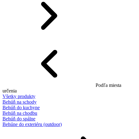
Podľa miesta
určenia
Všetky produkty
Behúň na schody
Behúň do kuchyne
Behúň na chodbu
Behúň do spálne
Behúne do exteriéru (outdoor)