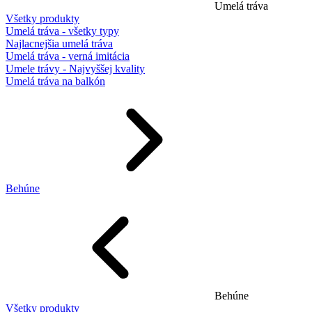
Umelá tráva
Všetky produkty
Umelá tráva - všetky typy
Najlacnejšia umelá tráva
Umelá tráva - verná imitácia
Umele trávy - Najvyššej kvality
Umelá tráva na balkón
Behúne
Behúne
Všetky produkty