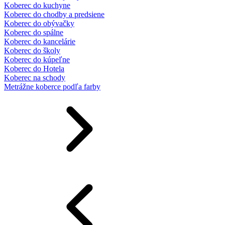
Koberec do kuchyne
Koberec do chodby a predsiene
Koberec do obývačky
Koberec do spálne
Koberec do kancelárie
Koberec do školy
Koberec do kúpeľne
Koberec do Hotela
Koberec na schody
Metrážne koberce podľa farby