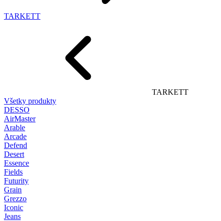
TARKETT
TARKETT
Všetky produkty
DESSO
AirMaster
Arable
Arcade
Defend
Desert
Essence
Fields
Futurity
Grain
Grezzo
Iconic
Jeans