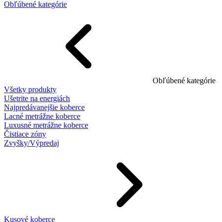
Obľúbené kategórie
Obľúbené kategórie
Všetky produkty
Ušetrite na energiách
Najpredávanejšie koberce
Lacné metrážne koberce
Luxusné metrážne koberce
Čistiace zóny
Zvyšky/Výpredaj
Kusové koberce