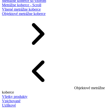
Metrážne koberce so vzorom
Metrážne koberce - Scroll
Vlnené metrážne koberce
Objektové metrážne koberce
Objektové metrážne
koberce
Všetky produkty
Vpichované
Uzlíkové