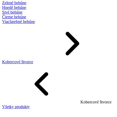
Zelené behúne
Hnedé behúne
Sivé behúne
Čierne behúne
Viacfarebné behúne
Kobercové štvorce
Kobercové štvorce
Všetky produkty