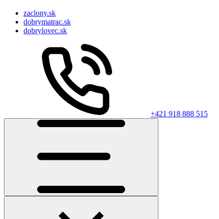
zaclony.sk
dobrymatrac.sk
dobrylovec.sk
+421 918 888 515