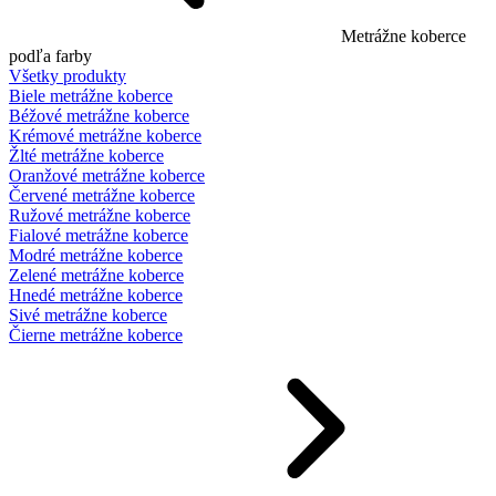
Metrážne koberce
podľa farby
Všetky produkty
Biele metrážne koberce
Béžové metrážne koberce
Krémové metrážne koberce
Žlté metrážne koberce
Oranžové metrážne koberce
Červené metrážne koberce
Ružové metrážne koberce
Fialové metrážne koberce
Modré metrážne koberce
Zelené metrážne koberce
Hnedé metrážne koberce
Sivé metrážne koberce
Čierne metrážne koberce