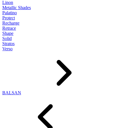
Linon
Metallic Shades
Palatino
Protect
Recharge
Retrace
Shape
Solid
Stratos
Verso
BALSAN