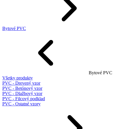
Bytové PVC
Bytové PVC
Všetky produkty
PVC - Drevený vzor
PVC - Betónový vzor
PVC - Dlažbový vzor
PVC - Filcový podklad
PVC - Ostatné vzory