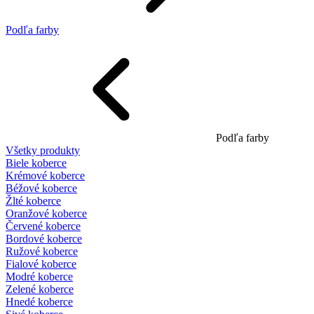
Podľa farby
Podľa farby
Všetky produkty
Biele koberce
Krémové koberce
Béžové koberce
Žlté koberce
Oranžové koberce
Červené koberce
Bordové koberce
Ružové koberce
Fialové koberce
Modré koberce
Zelené koberce
Hnedé koberce