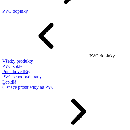
PVC doplnky
PVC doplnky
Všetky produkty
PVC sokle
Podlahové lišty
PVC schodové hrany
Lepidlá
Čistiace prostriedky na PVC