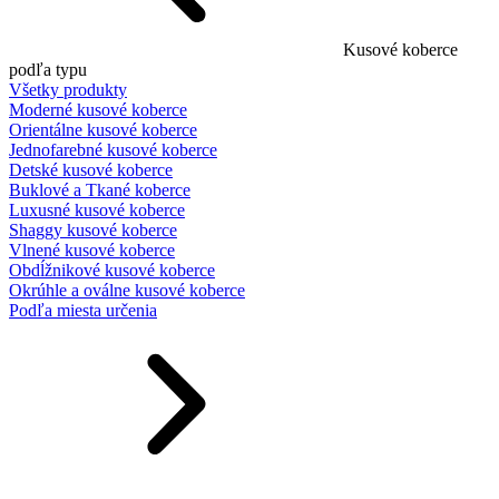
Kusové koberce
podľa typu
Všetky produkty
Moderné kusové koberce
Orientálne kusové koberce
Jednofarebné kusové koberce
Detské kusové koberce
Buklové a Tkané koberce
Luxusné kusové koberce
Shaggy kusové koberce
Vlnené kusové koberce
Obdĺžnikové kusové koberce
Okrúhle a oválne kusové koberce
Podľa miesta určenia