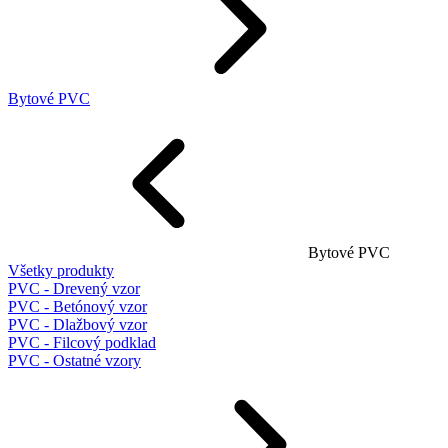
Bytové PVC
Bytové PVC
Všetky produkty
PVC - Drevený vzor
PVC - Betónový vzor
PVC - Dlažbový vzor
PVC - Filcový podklad
PVC - Ostatné vzory