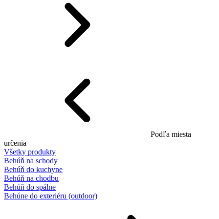
Podľa miesta
určenia
Všetky produkty
Behúň na schody
Behúň do kuchyne
Behúň na chodbu
Behúň do spálne
Behúne do exteriéru (outdoor)