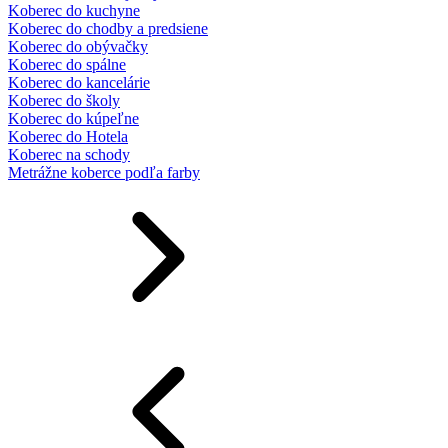
Koberec do kuchyne
Koberec do chodby a predsiene
Koberec do obývačky
Koberec do spálne
Koberec do kancelárie
Koberec do školy
Koberec do kúpeľne
Koberec do Hotela
Koberec na schody
Metrážne koberce podľa farby