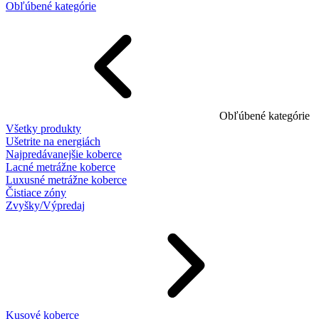
Obľúbené kategórie
Obľúbené kategórie
Všetky produkty
Ušetrite na energiách
Najpredávanejšie koberce
Lacné metrážne koberce
Luxusné metrážne koberce
Čistiace zóny
Zvyšky/Výpredaj
Kusové koberce