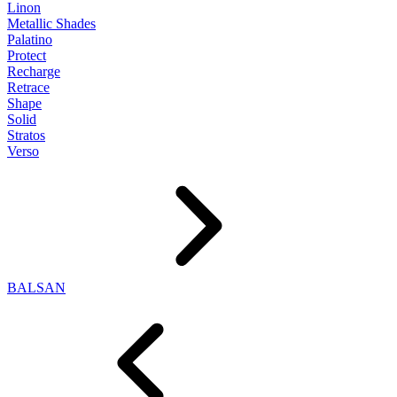
Linon
Metallic Shades
Palatino
Protect
Recharge
Retrace
Shape
Solid
Stratos
Verso
BALSAN