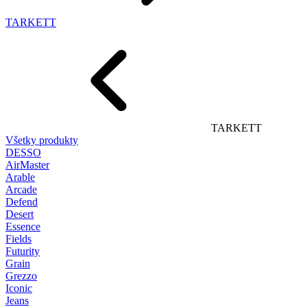
TARKETT
TARKETT
Všetky produkty
DESSO
AirMaster
Arable
Arcade
Defend
Desert
Essence
Fields
Futurity
Grain
Grezzo
Iconic
Jeans