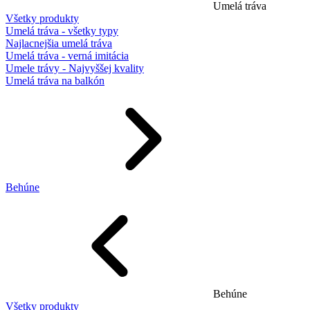
Umelá tráva
Všetky produkty
Umelá tráva - všetky typy
Najlacnejšia umelá tráva
Umelá tráva - verná imitácia
Umele trávy - Najvyššej kvality
Umelá tráva na balkón
Behúne
Behúne
Všetky produkty