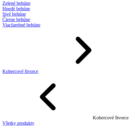
Zelené behúne
Hnedé behúne
Sivé behúne
Čierne behúne
Viacfarebné behúne
Kobercové štvorce
Kobercové štvorce
Všetky produkty