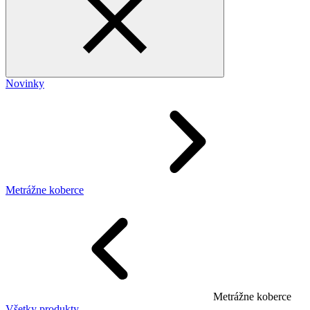
Novinky
Metrážne koberce
Metrážne koberce
Všetky produkty