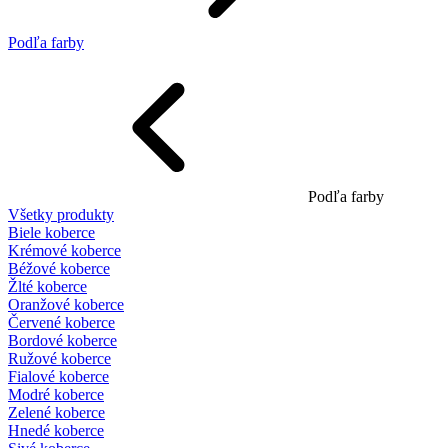
Podľa farby
Podľa farby
Všetky produkty
Biele koberce
Krémové koberce
Béžové koberce
Žlté koberce
Oranžové koberce
Červené koberce
Bordové koberce
Ružové koberce
Fialové koberce
Modré koberce
Zelené koberce
Hnedé koberce