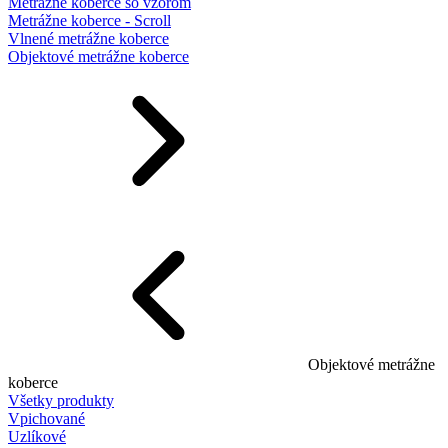
Metrážne koberce so vzorom
Metrážne koberce - Scroll
Vlnené metrážne koberce
Objektové metrážne koberce
Objektové metrážne
koberce
Všetky produkty
Vpichované
Uzlíkové