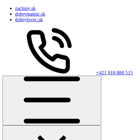
zaclony.sk
dobrymatrac.sk
dobrylovec.sk
+421 918 888 515