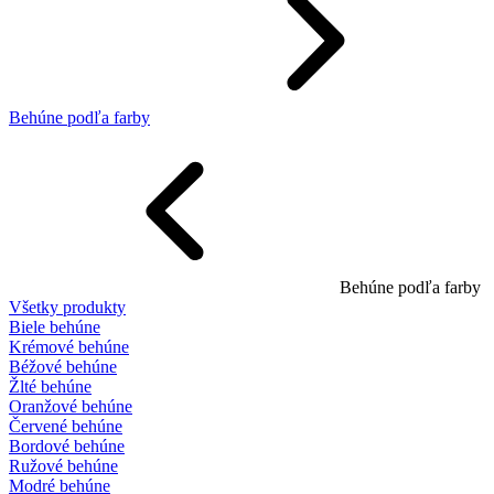
Behúne podľa farby
Behúne podľa farby
Všetky produkty
Biele behúne
Krémové behúne
Béžové behúne
Žlté behúne
Oranžové behúne
Červené behúne
Bordové behúne
Ružové behúne
Modré behúne