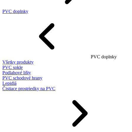
PVC doplnky
PVC doplnky
Všetky produkty
PVC sokle
Podlahové lišty
PVC schodové hrany
Lepidlá
Čistiace prostriedky na PVC