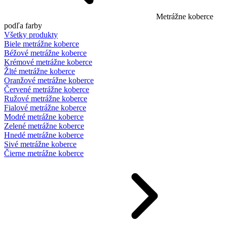
Metrážne koberce
podľa farby
Všetky produkty
Biele metrážne koberce
Béžové metrážne koberce
Krémové metrážne koberce
Žlté metrážne koberce
Oranžové metrážne koberce
Červené metrážne koberce
Ružové metrážne koberce
Fialové metrážne koberce
Modré metrážne koberce
Zelené metrážne koberce
Hnedé metrážne koberce
Sivé metrážne koberce
Čierne metrážne koberce