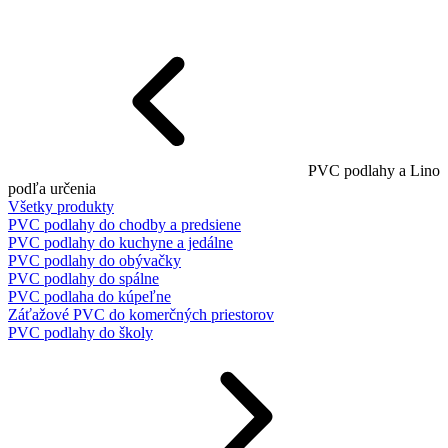
PVC podlahy a Lino
podľa určenia
Všetky produkty
PVC podlahy do chodby a predsiene
PVC podlahy do kuchyne a jedálne
PVC podlahy do obývačky
PVC podlahy do spálne
PVC podlaha do kúpeľne
Záťažové PVC do komerčných priestorov
PVC podlahy do školy