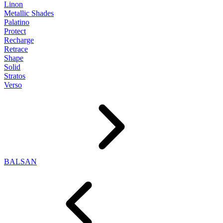
Linon
Metallic Shades
Palatino
Protect
Recharge
Retrace
Shape
Solid
Stratos
Verso
BALSAN