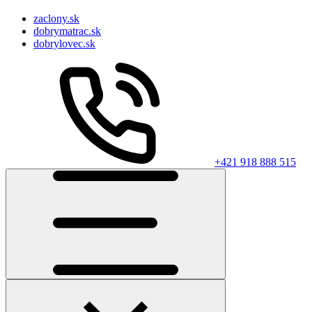
zaclony.sk
dobrymatrac.sk
dobrylovec.sk
+421 918 888 515