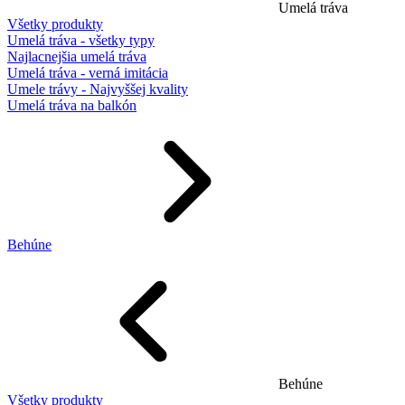
Umelá tráva
Všetky produkty
Umelá tráva - všetky typy
Najlacnejšia umelá tráva
Umelá tráva - verná imitácia
Umele trávy - Najvyššej kvality
Umelá tráva na balkón
Behúne
Behúne
Všetky produkty