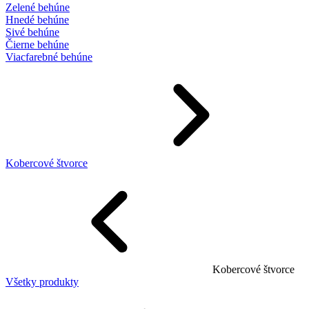
Zelené behúne
Hnedé behúne
Sivé behúne
Čierne behúne
Viacfarebné behúne
Kobercové štvorce
Kobercové štvorce
Všetky produkty