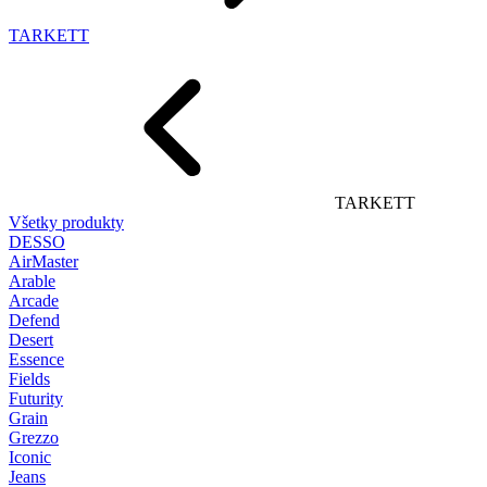
TARKETT
TARKETT
Všetky produkty
DESSO
AirMaster
Arable
Arcade
Defend
Desert
Essence
Fields
Futurity
Grain
Grezzo
Iconic
Jeans