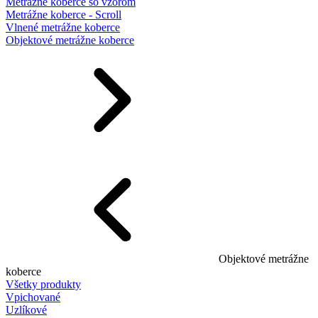
Metrážne koberce so vzorom
Metrážne koberce - Scroll
Vlnené metrážne koberce
Objektové metrážne koberce
Objektové metrážne
koberce
Všetky produkty
Vpichované
Uzlíkové