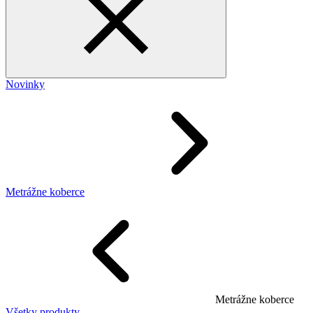
Novinky
Metrážne koberce
Metrážne koberce
Všetky produkty