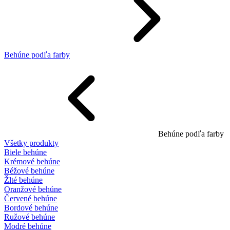
Behúne podľa farby
Behúne podľa farby
Všetky produkty
Biele behúne
Krémové behúne
Béžové behúne
Žlté behúne
Oranžové behúne
Červené behúne
Bordové behúne
Ružové behúne
Modré behúne