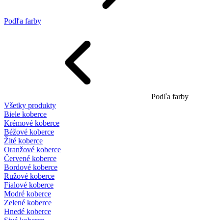
Podľa farby
Podľa farby
Všetky produkty
Biele koberce
Krémové koberce
Béžové koberce
Žlté koberce
Oranžové koberce
Červené koberce
Bordové koberce
Ružové koberce
Fialové koberce
Modré koberce
Zelené koberce
Hnedé koberce