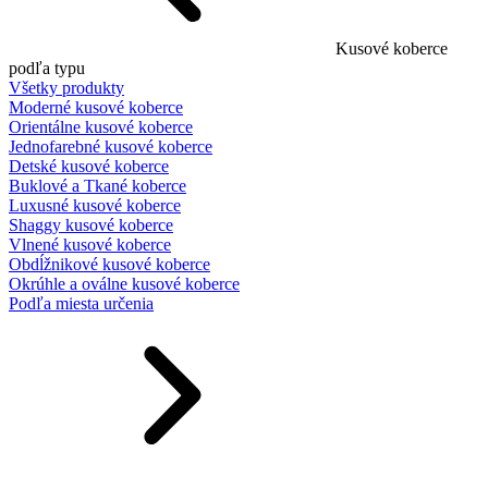
Kusové koberce
podľa typu
Všetky produkty
Moderné kusové koberce
Orientálne kusové koberce
Jednofarebné kusové koberce
Detské kusové koberce
Buklové a Tkané koberce
Luxusné kusové koberce
Shaggy kusové koberce
Vlnené kusové koberce
Obdĺžnikové kusové koberce
Okrúhle a oválne kusové koberce
Podľa miesta určenia