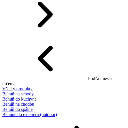
Podľa miesta
určenia
Všetky produkty
Behúň na schody
Behúň do kuchyne
Behúň na chodbu
Behúň do spálne
Behúne do exteriéru (outdoor)