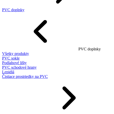
PVC doplnky
PVC doplnky
Všetky produkty
PVC sokle
Podlahové lišty
PVC schodové hrany
Lepidlá
Čistiace prostriedky na PVC