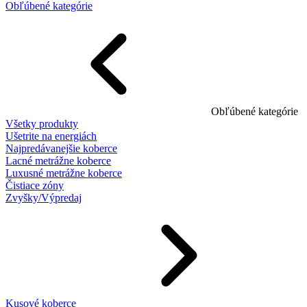
Obľúbené kategórie
Obľúbené kategórie
Všetky produkty
Ušetrite na energiách
Najpredávanejšie koberce
Lacné metrážne koberce
Luxusné metrážne koberce
Čistiace zóny
Zvyšky/Výpredaj
Kusové koberce