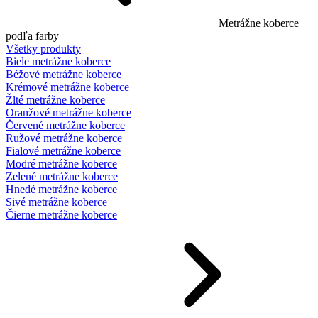
Metrážne koberce
podľa farby
Všetky produkty
Biele metrážne koberce
Béžové metrážne koberce
Krémové metrážne koberce
Žlté metrážne koberce
Oranžové metrážne koberce
Červené metrážne koberce
Ružové metrážne koberce
Fialové metrážne koberce
Modré metrážne koberce
Zelené metrážne koberce
Hnedé metrážne koberce
Sivé metrážne koberce
Čierne metrážne koberce