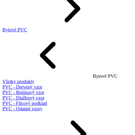
Bytové PVC
Bytové PVC
Všetky produkty
PVC - Drevený vzor
PVC - Betónový vzor
PVC - Dlažbový vzor
PVC - Filcový podklad
PVC - Ostatné vzory