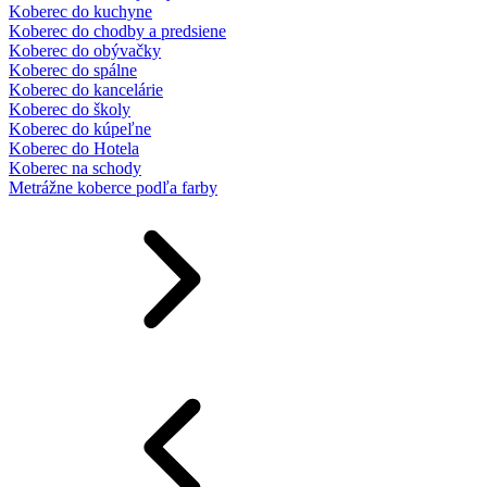
Koberec do kuchyne
Koberec do chodby a predsiene
Koberec do obývačky
Koberec do spálne
Koberec do kancelárie
Koberec do školy
Koberec do kúpeľne
Koberec do Hotela
Koberec na schody
Metrážne koberce podľa farby