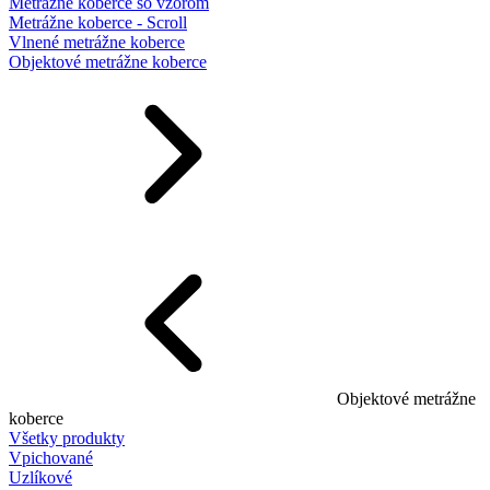
Metrážne koberce so vzorom
Metrážne koberce - Scroll
Vlnené metrážne koberce
Objektové metrážne koberce
Objektové metrážne
koberce
Všetky produkty
Vpichované
Uzlíkové