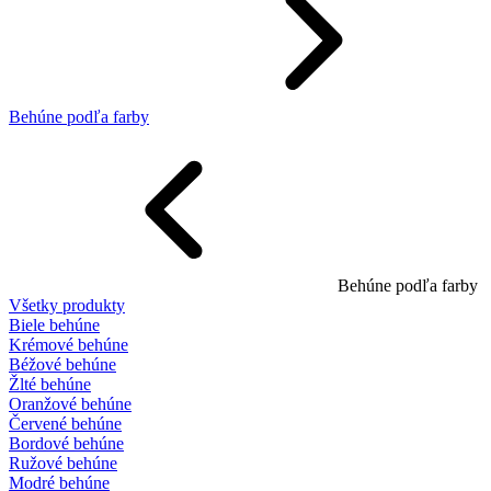
Behúne podľa farby
Behúne podľa farby
Všetky produkty
Biele behúne
Krémové behúne
Béžové behúne
Žlté behúne
Oranžové behúne
Červené behúne
Bordové behúne
Ružové behúne
Modré behúne