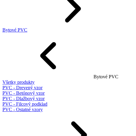
Bytové PVC
Bytové PVC
Všetky produkty
PVC - Drevený vzor
PVC - Betónový vzor
PVC - Dlažbový vzor
PVC - Filcový podklad
PVC - Ostatné vzory