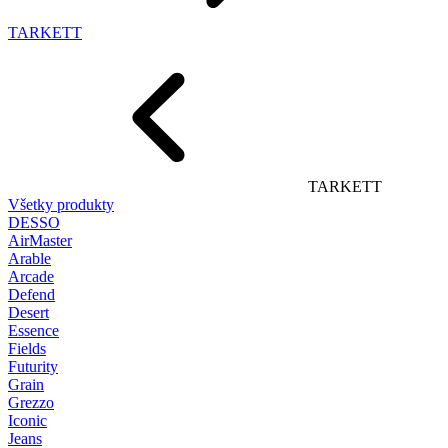
TARKETT
TARKETT
Všetky produkty
DESSO
AirMaster
Arable
Arcade
Defend
Desert
Essence
Fields
Futurity
Grain
Grezzo
Iconic
Jeans