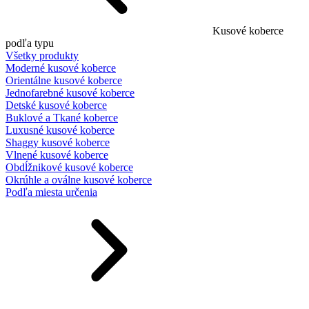
Kusové koberce
podľa typu
Všetky produkty
Moderné kusové koberce
Orientálne kusové koberce
Jednofarebné kusové koberce
Detské kusové koberce
Buklové a Tkané koberce
Luxusné kusové koberce
Shaggy kusové koberce
Vlnené kusové koberce
Obdĺžnikové kusové koberce
Okrúhle a oválne kusové koberce
Podľa miesta určenia