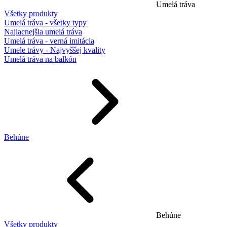
Umelá tráva
Všetky produkty
Umelá tráva - všetky typy
Najlacnejšia umelá tráva
Umelá tráva - verná imitácia
Umele trávy - Najvyššej kvality
Umelá tráva na balkón
Behúne
Behúne
Všetky produkty