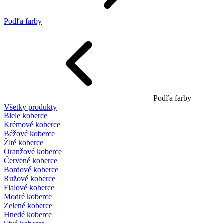
Podľa farby
Podľa farby
Všetky produkty
Biele koberce
Krémové koberce
Béžové koberce
Žlté koberce
Oranžové koberce
Červené koberce
Bordové koberce
Ružové koberce
Fialové koberce
Modré koberce
Zelené koberce
Hnedé koberce