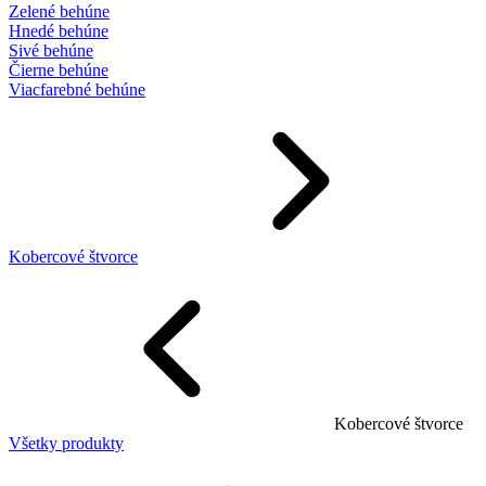
Zelené behúne
Hnedé behúne
Sivé behúne
Čierne behúne
Viacfarebné behúne
Kobercové štvorce
Kobercové štvorce
Všetky produkty