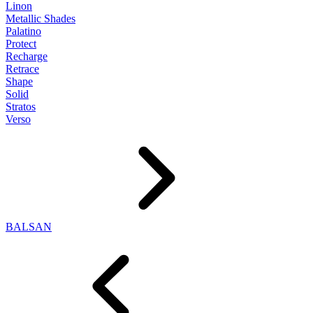
Linon
Metallic Shades
Palatino
Protect
Recharge
Retrace
Shape
Solid
Stratos
Verso
BALSAN