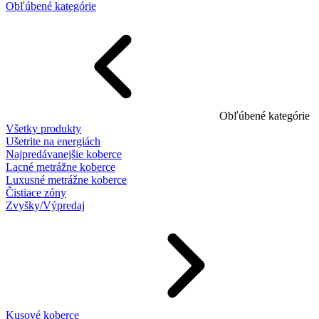
Obľúbené kategórie
Obľúbené kategórie
Všetky produkty
Ušetrite na energiách
Najpredávanejšie koberce
Lacné metrážne koberce
Luxusné metrážne koberce
Čistiace zóny
Zvyšky/Výpredaj
Kusové koberce