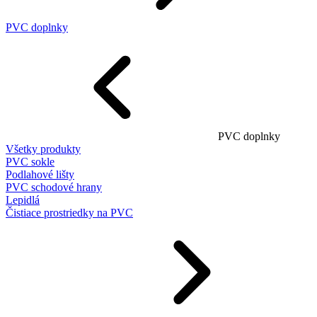
PVC doplnky
PVC doplnky
Všetky produkty
PVC sokle
Podlahové lišty
PVC schodové hrany
Lepidlá
Čistiace prostriedky na PVC