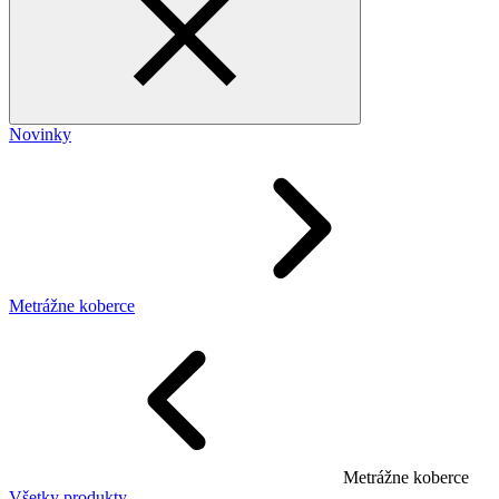
Novinky
Metrážne koberce
Metrážne koberce
Všetky produkty