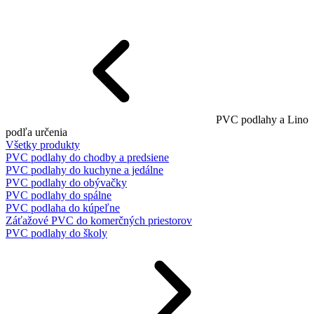
PVC podlahy a Lino
podľa určenia
Všetky produkty
PVC podlahy do chodby a predsiene
PVC podlahy do kuchyne a jedálne
PVC podlahy do obývačky
PVC podlahy do spálne
PVC podlaha do kúpeľne
Záťažové PVC do komerčných priestorov
PVC podlahy do školy