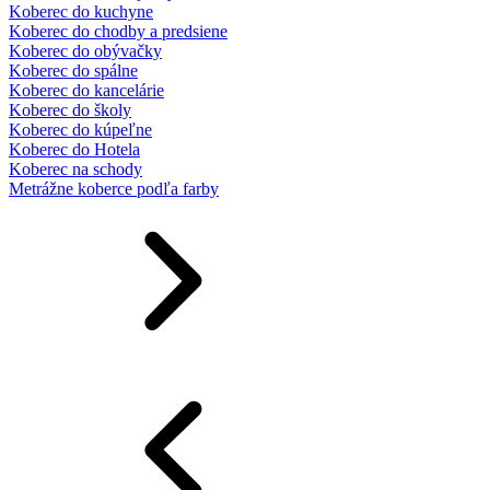
Koberec do kuchyne
Koberec do chodby a predsiene
Koberec do obývačky
Koberec do spálne
Koberec do kancelárie
Koberec do školy
Koberec do kúpeľne
Koberec do Hotela
Koberec na schody
Metrážne koberce podľa farby