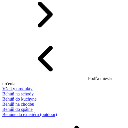
Podľa miesta
určenia
Všetky produkty
Behúň na schody
Behúň do kuchyne
Behúň na chodbu
Behúň do spálne
Behúne do exteriéru (outdoor)