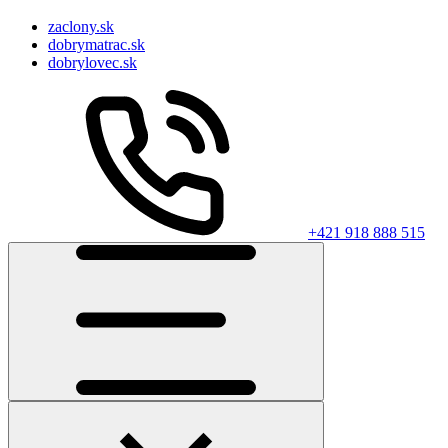
zaclony.sk
dobrymatrac.sk
dobrylovec.sk
+421 918 888 515