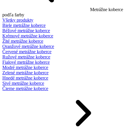
Metrážne koberce
podľa farby
Všetky produkty
Biele metrážne koberce
Béžové metrážne koberce
Krémové metrážne koberce
Žlté metrážne koberce
Oranžové metrážne koberce
Červené metrážne koberce
Ružové metrážne koberce
Fialové metrážne koberce
Modré metrážne koberce
Zelené metrážne koberce
Hnedé metrážne koberce
Sivé metrážne koberce
Čierne metrážne koberce