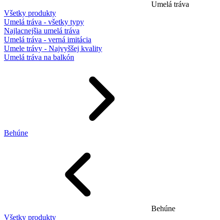
Umelá tráva
Všetky produkty
Umelá tráva - všetky typy
Najlacnejšia umelá tráva
Umelá tráva - verná imitácia
Umele trávy - Najvyššej kvality
Umelá tráva na balkón
Behúne
Behúne
Všetky produkty