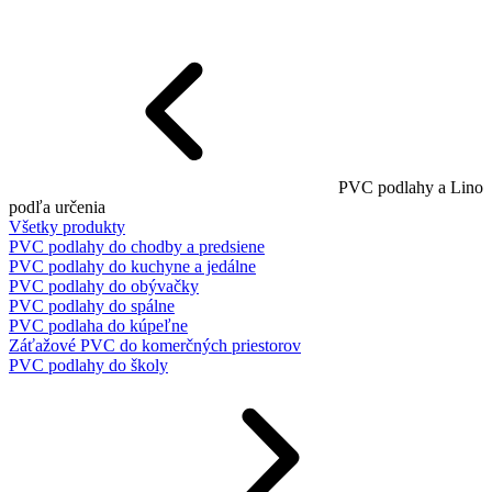
PVC podlahy a Lino
podľa určenia
Všetky produkty
PVC podlahy do chodby a predsiene
PVC podlahy do kuchyne a jedálne
PVC podlahy do obývačky
PVC podlahy do spálne
PVC podlaha do kúpeľne
Záťažové PVC do komerčných priestorov
PVC podlahy do školy