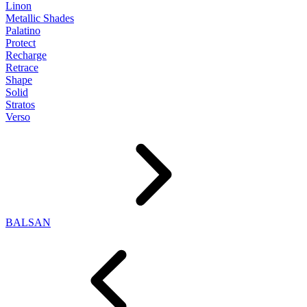
Linon
Metallic Shades
Palatino
Protect
Recharge
Retrace
Shape
Solid
Stratos
Verso
BALSAN