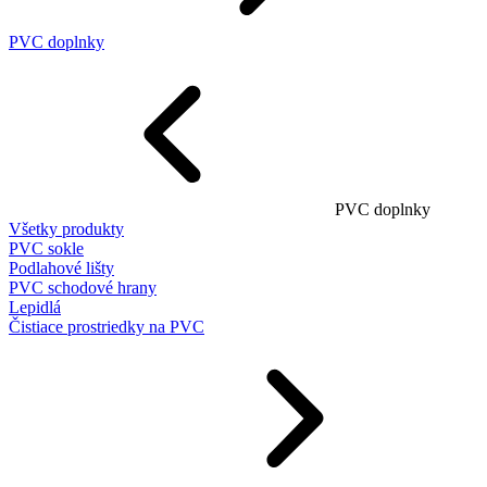
PVC doplnky
PVC doplnky
Všetky produkty
PVC sokle
Podlahové lišty
PVC schodové hrany
Lepidlá
Čistiace prostriedky na PVC