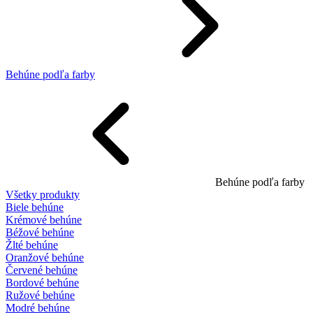
Behúne podľa farby
Behúne podľa farby
Všetky produkty
Biele behúne
Krémové behúne
Béžové behúne
Žlté behúne
Oranžové behúne
Červené behúne
Bordové behúne
Ružové behúne
Modré behúne