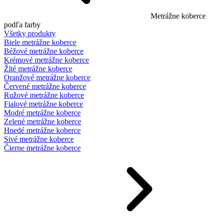
Metrážne koberce
podľa farby
Všetky produkty
Biele metrážne koberce
Béžové metrážne koberce
Krémové metrážne koberce
Žlté metrážne koberce
Oranžové metrážne koberce
Červené metrážne koberce
Ružové metrážne koberce
Fialové metrážne koberce
Modré metrážne koberce
Zelené metrážne koberce
Hnedé metrážne koberce
Sivé metrážne koberce
Čierne metrážne koberce