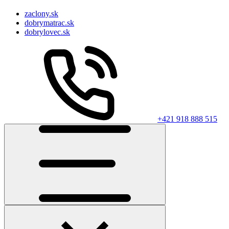
zaclony.sk
dobrymatrac.sk
dobrylovec.sk
+421 918 888 515