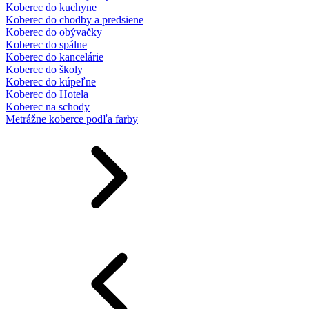
Koberec do kuchyne
Koberec do chodby a predsiene
Koberec do obývačky
Koberec do spálne
Koberec do kancelárie
Koberec do školy
Koberec do kúpeľne
Koberec do Hotela
Koberec na schody
Metrážne koberce podľa farby