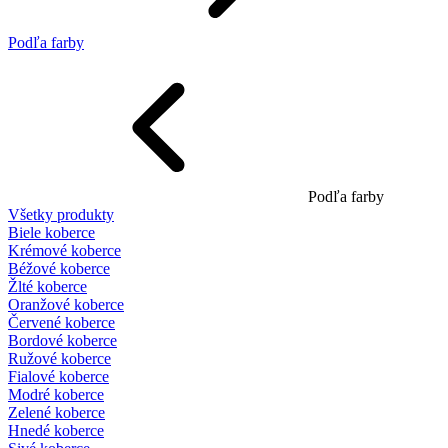
Podľa farby
Podľa farby
Všetky produkty
Biele koberce
Krémové koberce
Béžové koberce
Žlté koberce
Oranžové koberce
Červené koberce
Bordové koberce
Ružové koberce
Fialové koberce
Modré koberce
Zelené koberce
Hnedé koberce