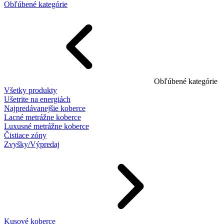
Obľúbené kategórie
Obľúbené kategórie
Všetky produkty
Ušetrite na energiách
Najpredávanejšie koberce
Lacné metrážne koberce
Luxusné metrážne koberce
Čistiace zóny
Zvyšky/Výpredaj
Kusové koberce