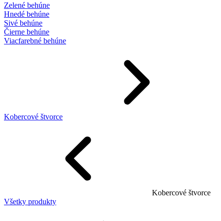
Zelené behúne
Hnedé behúne
Sivé behúne
Čierne behúne
Viacfarebné behúne
Kobercové štvorce
Kobercové štvorce
Všetky produkty