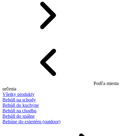
Podľa miesta
určenia
Všetky produkty
Behúň na schody
Behúň do kuchyne
Behúň na chodbu
Behúň do spálne
Behúne do exteriéru (outdoor)