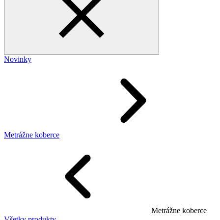
Novinky
Metrážne koberce
Metrážne koberce
Všetky produkty