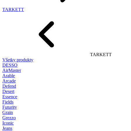
TARKETT
TARKETT
Všetky produkty
DESSO
AirMaster
Arable
Arcade
Defend
Desert
Essence
Fields
Futurity
Grain
Grezzo
Iconic
Jeans