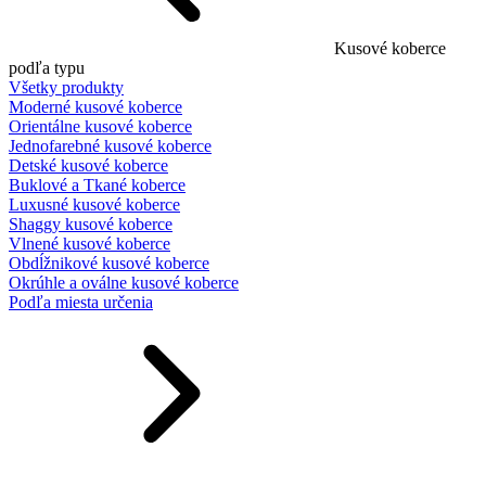
Kusové koberce
podľa typu
Všetky produkty
Moderné kusové koberce
Orientálne kusové koberce
Jednofarebné kusové koberce
Detské kusové koberce
Buklové a Tkané koberce
Luxusné kusové koberce
Shaggy kusové koberce
Vlnené kusové koberce
Obdĺžnikové kusové koberce
Okrúhle a oválne kusové koberce
Podľa miesta určenia