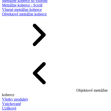
Metrážne koberce so vzorom
Metrážne koberce - Scroll
Vlnené metrážne koberce
Objektové metrážne koberce
Objektové metrážne
koberce
Všetky produkty
Vpichované
Uzlíkové