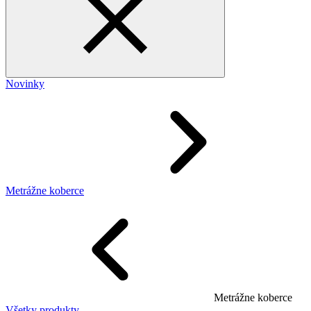
Novinky
Metrážne koberce
Metrážne koberce
Všetky produkty