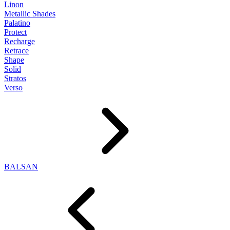
Linon
Metallic Shades
Palatino
Protect
Recharge
Retrace
Shape
Solid
Stratos
Verso
BALSAN