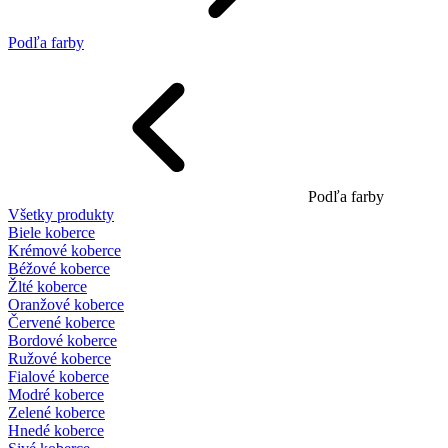
Podľa farby
Podľa farby
Všetky produkty
Biele koberce
Krémové koberce
Béžové koberce
Žlté koberce
Oranžové koberce
Červené koberce
Bordové koberce
Ružové koberce
Fialové koberce
Modré koberce
Zelené koberce
Hnedé koberce