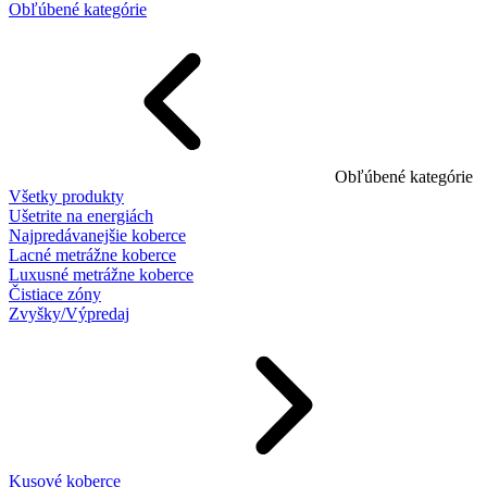
Obľúbené kategórie
Obľúbené kategórie
Všetky produkty
Ušetrite na energiách
Najpredávanejšie koberce
Lacné metrážne koberce
Luxusné metrážne koberce
Čistiace zóny
Zvyšky/Výpredaj
Kusové koberce