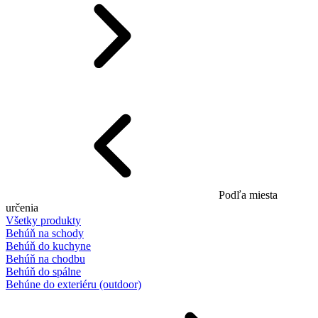
Podľa miesta
určenia
Všetky produkty
Behúň na schody
Behúň do kuchyne
Behúň na chodbu
Behúň do spálne
Behúne do exteriéru (outdoor)