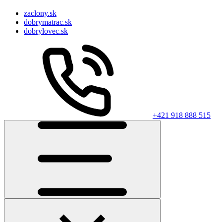
zaclony.sk
dobrymatrac.sk
dobrylovec.sk
+421 918 888 515