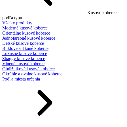
Kusové koberce
podľa typu
Všetky produkty
Moderné kusové koberce
Orientálne kusové koberce
Jednofarebné kusové koberce
Detské kusové koberce
Buklové a Tkané koberce
Luxusné kusové koberce
Shaggy kusové koberce
Vlnené kusové koberce
Obdĺžnikové kusové koberce
Okrúhle a oválne kusové koberce
Podľa miesta určenia