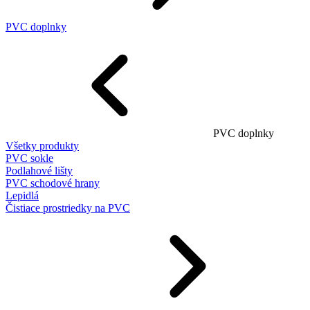
PVC doplnky
PVC doplnky
Všetky produkty
PVC sokle
Podlahové lišty
PVC schodové hrany
Lepidlá
Čistiace prostriedky na PVC