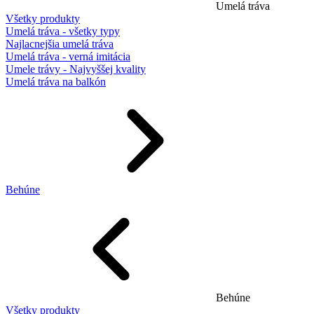
Umelá tráva
Všetky produkty
Umelá tráva - všetky typy
Najlacnejšia umelá tráva
Umelá tráva - verná imitácia
Umele trávy - Najvyššej kvality
Umelá tráva na balkón
Behúne
Behúne
Všetky produkty