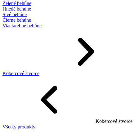
Zelené behúne
Hnedé behúne
Sivé behúne
Čierne behúne
Viacfarebné behúne
Kobercové štvorce
Kobercové štvorce
Všetky produkty