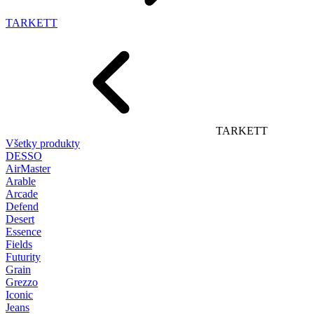
TARKETT
TARKETT
Všetky produkty
DESSO
AirMaster
Arable
Arcade
Defend
Desert
Essence
Fields
Futurity
Grain
Grezzo
Iconic
Jeans