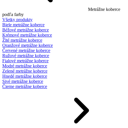
Metrážne koberce
podľa farby
Všetky produkty
Biele metrážne koberce
Béžové metrážne koberce
Krémové metrážne koberce
Žlté metrážne koberce
Oranžové metrážne koberce
Červené metrážne koberce
Ružové metrážne koberce
Fialové metrážne koberce
Modré metrážne koberce
Zelené metrážne koberce
Hnedé metrážne koberce
Sivé metrážne koberce
Čierne metrážne koberce