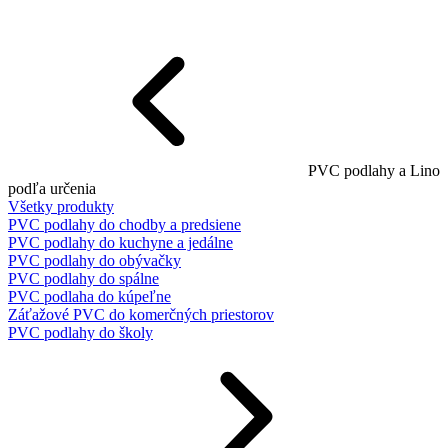
PVC podlahy a Lino
podľa určenia
Všetky produkty
PVC podlahy do chodby a predsiene
PVC podlahy do kuchyne a jedálne
PVC podlahy do obývačky
PVC podlahy do spálne
PVC podlaha do kúpeľne
Záťažové PVC do komerčných priestorov
PVC podlahy do školy