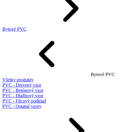
Bytové PVC
Bytové PVC
Všetky produkty
PVC - Drevený vzor
PVC - Betónový vzor
PVC - Dlažbový vzor
PVC - Filcový podklad
PVC - Ostatné vzory