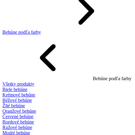
Behúne podľa farby
Behúne podľa farby
Všetky produkty
Biele behúne
Krémové behúne
Béžové behúne
Žlté behúne
Oranžové behúne
Červené behúne
Bordové behúne
Ružové behúne
Modré behúne