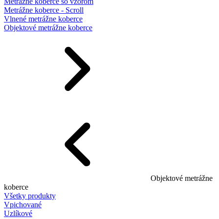
Metrážne koberce so vzorom
Metrážne koberce - Scroll
Vlnené metrážne koberce
Objektové metrážne koberce
Objektové metrážne
koberce
Všetky produkty
Vpichované
Uzlíkové