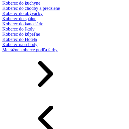
Koberec do kuchyne
Koberec do chodby a predsiene
Koberec do obývačky
Koberec do spálne
Koberec do kancelárie
Koberec do školy
Koberec do kúpeľne
Koberec do Hotela
Koberec na schody
Metrážne koberce podľa farby