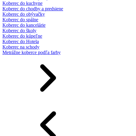
Koberec do kuchyne
Koberec do chodby a predsiene
Koberec do obývačky
Koberec do spálne
Koberec do kancelárie
Koberec do školy
Koberec do kúpeľne
Koberec do Hotela
Koberec na schody
Metrážne koberce podľa farby