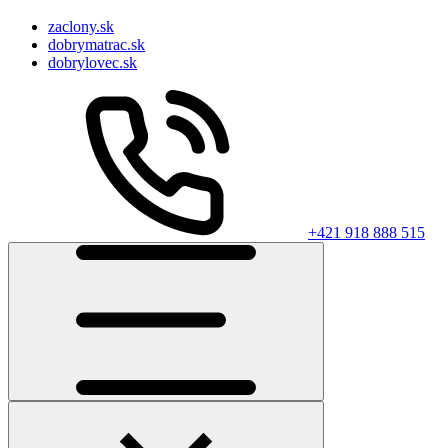
zaclony.sk
dobrymatrac.sk
dobrylovec.sk
+421 918 888 515