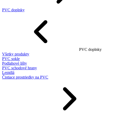
PVC doplnky
PVC doplnky
Všetky produkty
PVC sokle
Podlahové lišty
PVC schodové hrany
Lepidlá
Čistiace prostriedky na PVC