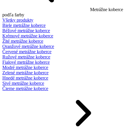
Metrážne koberce
podľa farby
Všetky produkty
Biele metrážne koberce
Béžové metrážne koberce
Krémové metrážne koberce
Žlté metrážne koberce
Oranžové metrážne koberce
Červené metrážne koberce
Ružové metrážne koberce
Fialové metrážne koberce
Modré metrážne koberce
Zelené metrážne koberce
Hnedé metrážne koberce
Sivé metrážne koberce
Čierne metrážne koberce