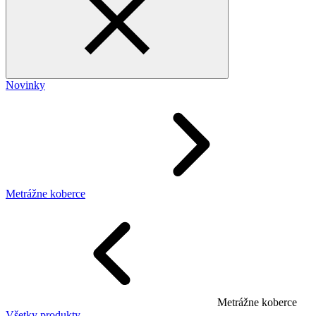
Novinky
Metrážne koberce
Metrážne koberce
Všetky produkty