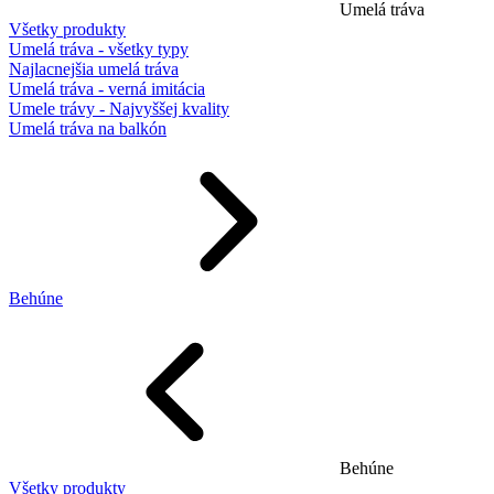
Umelá tráva
Všetky produkty
Umelá tráva - všetky typy
Najlacnejšia umelá tráva
Umelá tráva - verná imitácia
Umele trávy - Najvyššej kvality
Umelá tráva na balkón
Behúne
Behúne
Všetky produkty