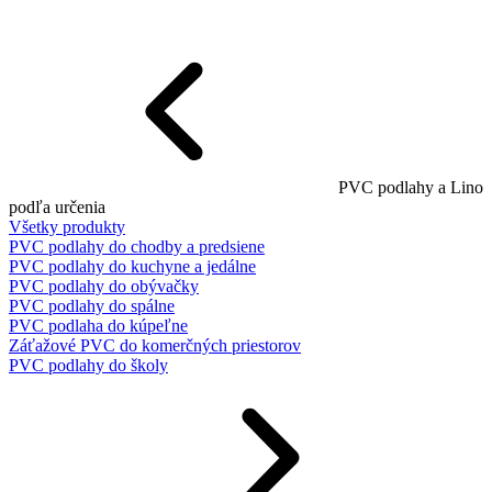
PVC podlahy a Lino
podľa určenia
Všetky produkty
PVC podlahy do chodby a predsiene
PVC podlahy do kuchyne a jedálne
PVC podlahy do obývačky
PVC podlahy do spálne
PVC podlaha do kúpeľne
Záťažové PVC do komerčných priestorov
PVC podlahy do školy