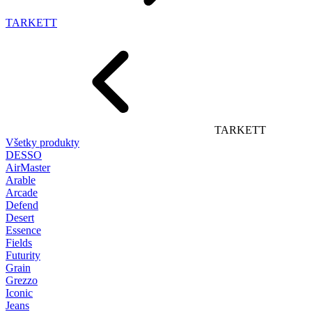
TARKETT
TARKETT
Všetky produkty
DESSO
AirMaster
Arable
Arcade
Defend
Desert
Essence
Fields
Futurity
Grain
Grezzo
Iconic
Jeans