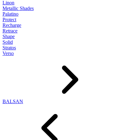
Linon
Metallic Shades
Palatino
Protect
Recharge
Retrace
Shape
Solid
Stratos
Verso
BALSAN