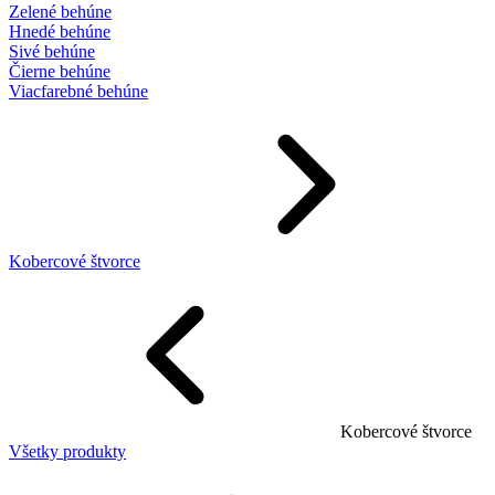
Zelené behúne
Hnedé behúne
Sivé behúne
Čierne behúne
Viacfarebné behúne
Kobercové štvorce
Kobercové štvorce
Všetky produkty