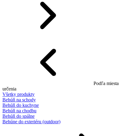
Podľa miesta
určenia
Všetky produkty
Behúň na schody
Behúň do kuchyne
Behúň na chodbu
Behúň do spálne
Behúne do exteriéru (outdoor)