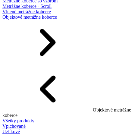
Metrážne koberce so vzorom
Metrážne koberce - Scroll
Vlnené metrážne koberce
Objektové metrážne koberce
Objektové metrážne
koberce
Všetky produkty
Vpichované
Uzlíkové