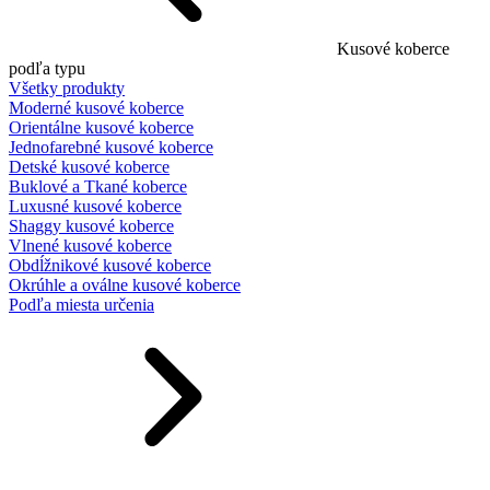
Kusové koberce
podľa typu
Všetky produkty
Moderné kusové koberce
Orientálne kusové koberce
Jednofarebné kusové koberce
Detské kusové koberce
Buklové a Tkané koberce
Luxusné kusové koberce
Shaggy kusové koberce
Vlnené kusové koberce
Obdĺžnikové kusové koberce
Okrúhle a oválne kusové koberce
Podľa miesta určenia