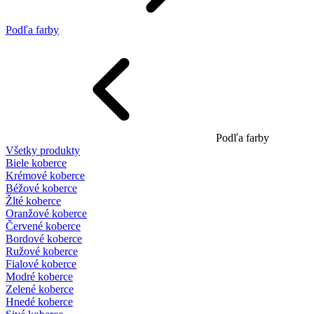
Podľa farby
Podľa farby
Všetky produkty
Biele koberce
Krémové koberce
Béžové koberce
Žlté koberce
Oranžové koberce
Červené koberce
Bordové koberce
Ružové koberce
Fialové koberce
Modré koberce
Zelené koberce
Hnedé koberce