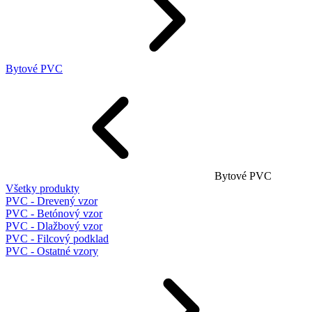
Bytové PVC
Bytové PVC
Všetky produkty
PVC - Drevený vzor
PVC - Betónový vzor
PVC - Dlažbový vzor
PVC - Filcový podklad
PVC - Ostatné vzory