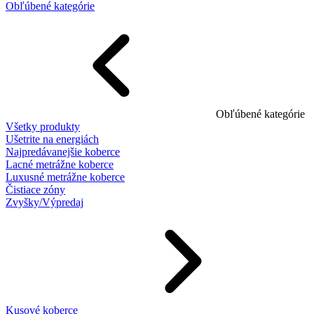
Obľúbené kategórie
Obľúbené kategórie
Všetky produkty
Ušetrite na energiách
Najpredávanejšie koberce
Lacné metrážne koberce
Luxusné metrážne koberce
Čistiace zóny
Zvyšky/Výpredaj
Kusové koberce