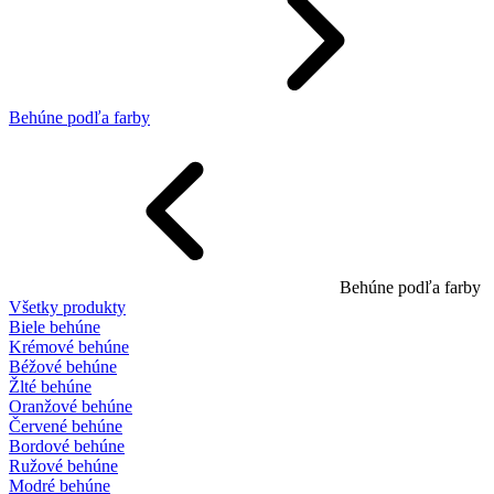
Behúne podľa farby
Behúne podľa farby
Všetky produkty
Biele behúne
Krémové behúne
Béžové behúne
Žlté behúne
Oranžové behúne
Červené behúne
Bordové behúne
Ružové behúne
Modré behúne