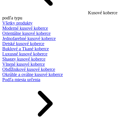
Kusové koberce
podľa typu
Všetky produkty
Moderné kusové koberce
Orientálne kusové koberce
Jednofarebné kusové koberce
Detské kusové koberce
Buklové a Tkané koberce
Luxusné kusové koberce
Shaggy kusové koberce
Vlnené kusové koberce
Obdĺžnikové kusové koberce
Okrúhle a oválne kusové koberce
Podľa miesta určenia