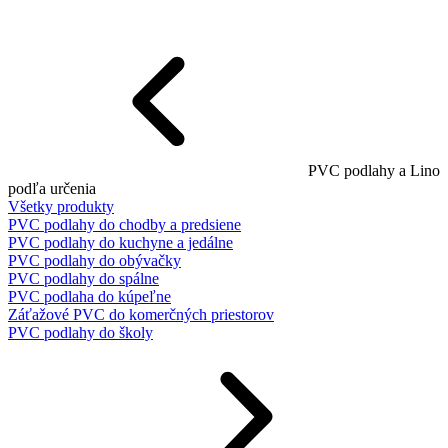
PVC podlahy a Lino
podľa určenia
Všetky produkty
PVC podlahy do chodby a predsiene
PVC podlahy do kuchyne a jedálne
PVC podlahy do obývačky
PVC podlahy do spálne
PVC podlaha do kúpeľne
Záťažové PVC do komerčných priestorov
PVC podlahy do školy