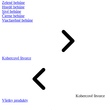
Zelené behúne
Hnedé behúne
Sivé behúne
Čierne behúne
Viacfarebné behúne
Kobercové štvorce
Kobercové štvorce
Všetky produkty