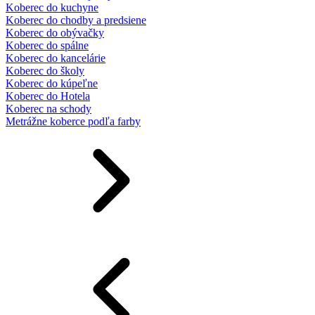
Koberec do kuchyne
Koberec do chodby a predsiene
Koberec do obývačky
Koberec do spálne
Koberec do kancelárie
Koberec do školy
Koberec do kúpeľne
Koberec do Hotela
Koberec na schody
Metrážne koberce podľa farby