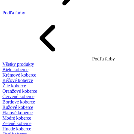
Podľa farby
Podľa farby
Všetky produkty
Biele koberce
Krémové koberce
Béžové koberce
Žlté koberce
Oranžové koberce
Červené koberce
Bordové koberce
Ružové koberce
Fialové koberce
Modré koberce
Zelené koberce
Hnedé koberce