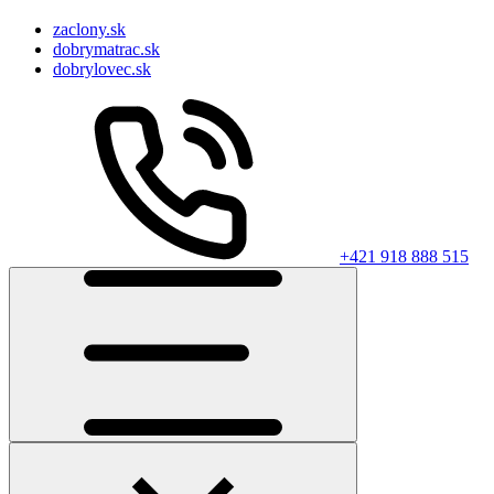
zaclony.sk
dobrymatrac.sk
dobrylovec.sk
+421 918 888 515