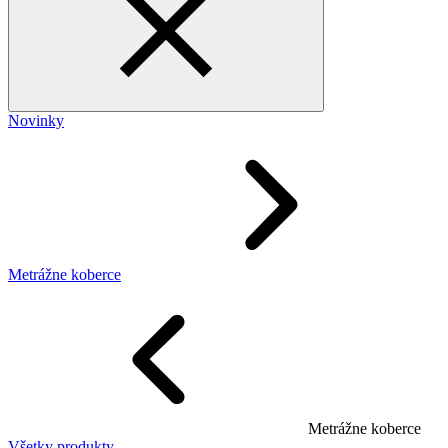
Novinky
Metrážne koberce
Metrážne koberce
Všetky produkty