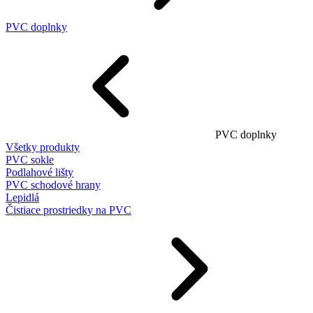
PVC doplnky
PVC doplnky
Všetky produkty
PVC sokle
Podlahové lišty
PVC schodové hrany
Lepidlá
Čistiace prostriedky na PVC