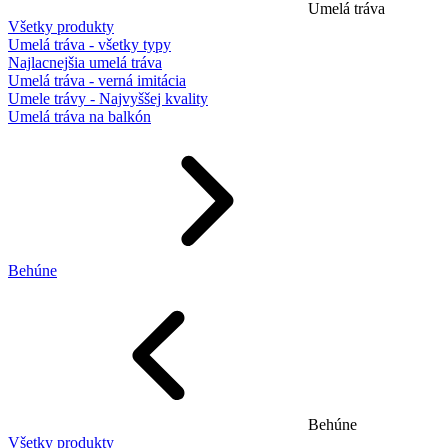
Umelá tráva
Všetky produkty
Umelá tráva - všetky typy
Najlacnejšia umelá tráva
Umelá tráva - verná imitácia
Umele trávy - Najvyššej kvality
Umelá tráva na balkón
Behúne
Behúne
Všetky produkty