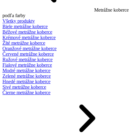
Metrážne koberce
podľa farby
Všetky produkty
Biele metrážne koberce
Béžové metrážne koberce
Krémové metrážne koberce
Žlté metrážne koberce
Oranžové metrážne koberce
Červené metrážne koberce
Ružové metrážne koberce
Fialové metrážne koberce
Modré metrážne koberce
Zelené metrážne koberce
Hnedé metrážne koberce
Sivé metrážne koberce
Čierne metrážne koberce