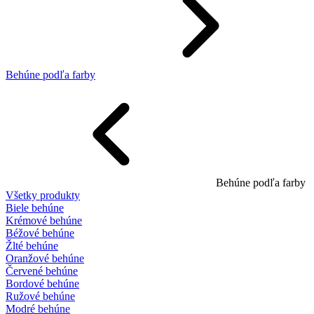
Behúne podľa farby
Behúne podľa farby
Všetky produkty
Biele behúne
Krémové behúne
Béžové behúne
Žlté behúne
Oranžové behúne
Červené behúne
Bordové behúne
Ružové behúne
Modré behúne