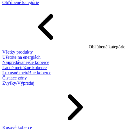
Obľúbené kategórie
Obľúbené kategórie
Všetky produkty
Ušetrite na energiách
Najpredávanejšie koberce
Lacné metrážne koberce
Luxusné metrážne koberce
Čistiace zóny
Zvyšky/Výpredaj
Kusové koberce