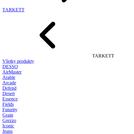
TARKETT
TARKETT
Všetky produkty
DESSO
AirMaster
Arable
Arcade
Defend
Desert
Essence
Fields
Futurity
Grain
Grezzo
Iconic
Jeans