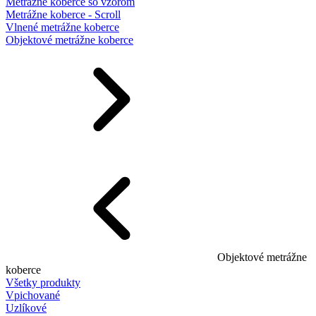
Metrážne koberce so vzorom
Metrážne koberce - Scroll
Vlnené metrážne koberce
Objektové metrážne koberce
Objektové metrážne
koberce
Všetky produkty
Vpichované
Uzlíkové