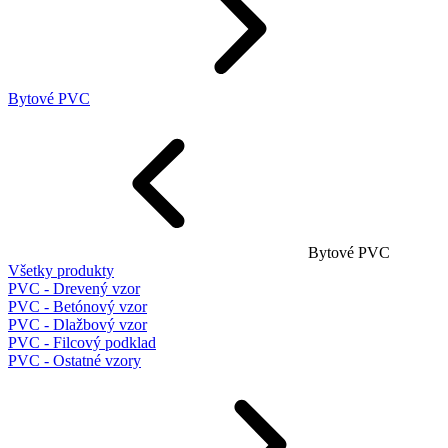
Bytové PVC
Bytové PVC
Všetky produkty
PVC - Drevený vzor
PVC - Betónový vzor
PVC - Dlažbový vzor
PVC - Filcový podklad
PVC - Ostatné vzory