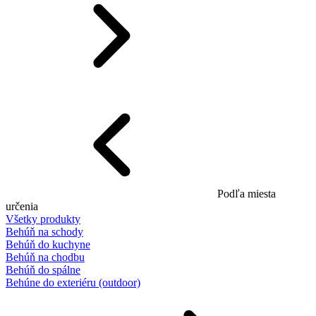
Podľa miesta
určenia
Všetky produkty
Behúň na schody
Behúň do kuchyne
Behúň na chodbu
Behúň do spálne
Behúne do exteriéru (outdoor)