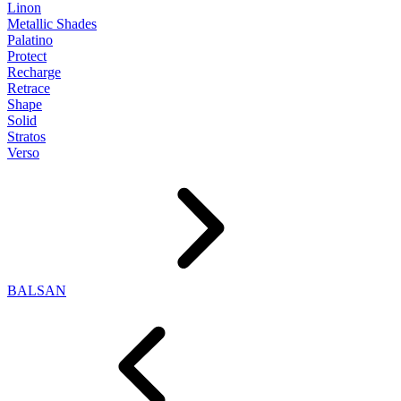
Linon
Metallic Shades
Palatino
Protect
Recharge
Retrace
Shape
Solid
Stratos
Verso
BALSAN