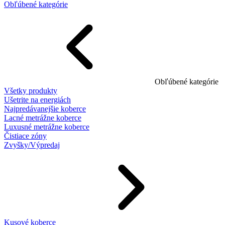
Obľúbené kategórie
Obľúbené kategórie
Všetky produkty
Ušetrite na energiách
Najpredávanejšie koberce
Lacné metrážne koberce
Luxusné metrážne koberce
Čistiace zóny
Zvyšky/Výpredaj
Kusové koberce