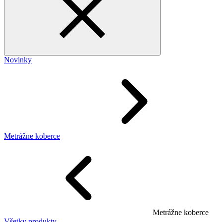
Novinky
Metrážne koberce
Metrážne koberce
Všetky produkty