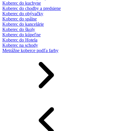
Koberec do kuchyne
Koberec do chodby a predsiene
Koberec do obývačky
Koberec do spálne
Koberec do kancelárie
Koberec do školy
Koberec do kúpeľne
Koberec do Hotela
Koberec na schody
Metrážne koberce podľa farby