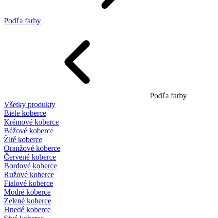
Podľa farby
Podľa farby
Všetky produkty
Biele koberce
Krémové koberce
Béžové koberce
Žlté koberce
Oranžové koberce
Červené koberce
Bordové koberce
Ružové koberce
Fialové koberce
Modré koberce
Zelené koberce
Hnedé koberce