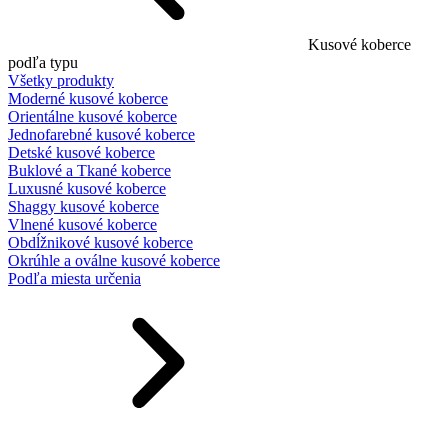
Kusové koberce
podľa typu
Všetky produkty
Moderné kusové koberce
Orientálne kusové koberce
Jednofarebné kusové koberce
Detské kusové koberce
Buklové a Tkané koberce
Luxusné kusové koberce
Shaggy kusové koberce
Vlnené kusové koberce
Obdĺžnikové kusové koberce
Okrúhle a oválne kusové koberce
Podľa miesta určenia