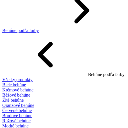
Behúne podľa farby
Behúne podľa farby
Všetky produkty
Biele behúne
Krémové behúne
Béžové behúne
Žlté behúne
Oranžové behúne
Červené behúne
Bordové behúne
Ružové behúne
Modré behúne