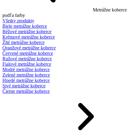
Metrážne koberce
podľa farby
Všetky produkty
Biele metrážne koberce
Béžové metrážne koberce
Krémové metrážne koberce
Žlté metrážne koberce
Oranžové metrážne koberce
Červené metrážne koberce
Ružové metrážne koberce
Fialové metrážne koberce
Modré metrážne koberce
Zelené metrážne koberce
Hnedé metrážne koberce
Sivé metrážne koberce
Čierne metrážne koberce