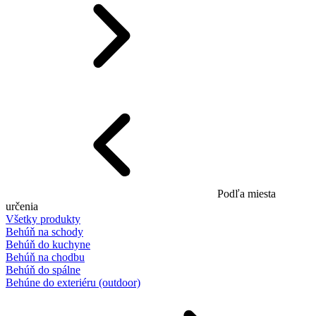
Podľa miesta
určenia
Všetky produkty
Behúň na schody
Behúň do kuchyne
Behúň na chodbu
Behúň do spálne
Behúne do exteriéru (outdoor)