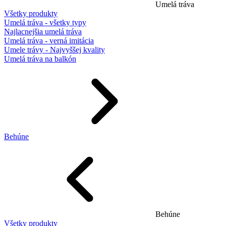
Umelá tráva
Všetky produkty
Umelá tráva - všetky typy
Najlacnejšia umelá tráva
Umelá tráva - verná imitácia
Umele trávy - Najvyššej kvality
Umelá tráva na balkón
Behúne
Behúne
Všetky produkty