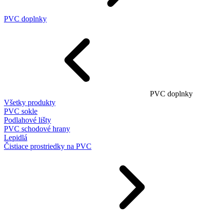
PVC doplnky
PVC doplnky
Všetky produkty
PVC sokle
Podlahové lišty
PVC schodové hrany
Lepidlá
Čistiace prostriedky na PVC