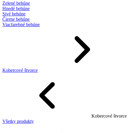
Zelené behúne
Hnedé behúne
Sivé behúne
Čierne behúne
Viacfarebné behúne
Kobercové štvorce
Kobercové štvorce
Všetky produkty