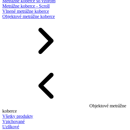
Metrážne koberce so vzorom
Metrážne koberce - Scroll
Vlnené metrážne koberce
Objektové metrážne koberce
Objektové metrážne
koberce
Všetky produkty
Vpichované
Uzlíkové