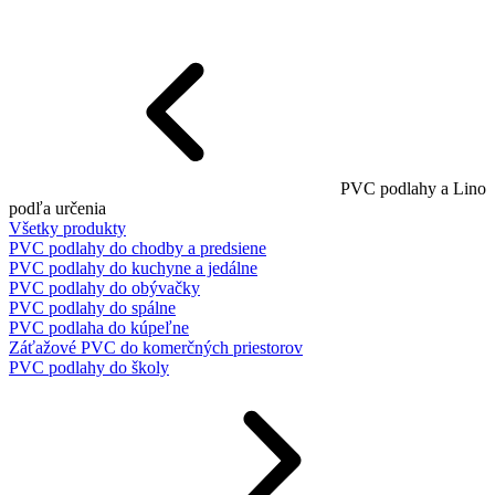
PVC podlahy a Lino
podľa určenia
Všetky produkty
PVC podlahy do chodby a predsiene
PVC podlahy do kuchyne a jedálne
PVC podlahy do obývačky
PVC podlahy do spálne
PVC podlaha do kúpeľne
Záťažové PVC do komerčných priestorov
PVC podlahy do školy