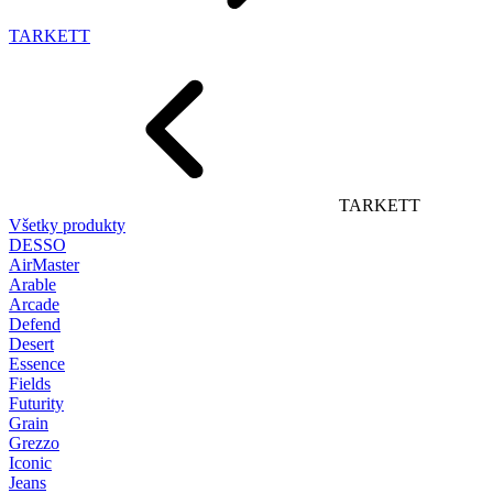
TARKETT
TARKETT
Všetky produkty
DESSO
AirMaster
Arable
Arcade
Defend
Desert
Essence
Fields
Futurity
Grain
Grezzo
Iconic
Jeans