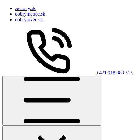
zaclony.sk
dobrymatrac.sk
dobrylovec.sk
+421 918 888 515