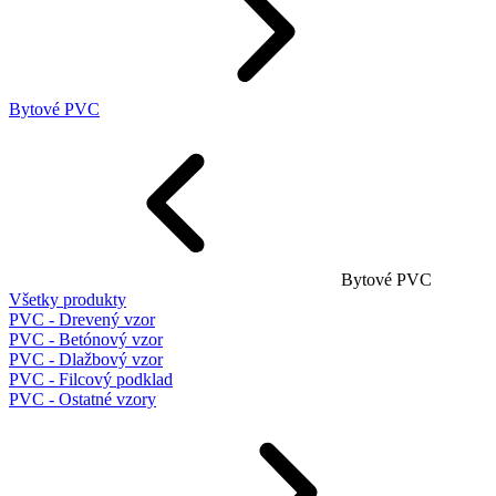
Bytové PVC
Bytové PVC
Všetky produkty
PVC - Drevený vzor
PVC - Betónový vzor
PVC - Dlažbový vzor
PVC - Filcový podklad
PVC - Ostatné vzory