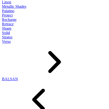
Linon
Metallic Shades
Palatino
Protect
Recharge
Retrace
Shape
Solid
Stratos
Verso
BALSAN