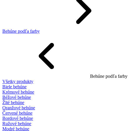
Behúne podľa farby
Behúne podľa farby
Všetky produkty
Biele behúne
Krémové behúne
Béžové behúne
Žlté behúne
Oranžové behúne
Červené behúne
Bordové behúne
Ružové behúne
Modré behúne