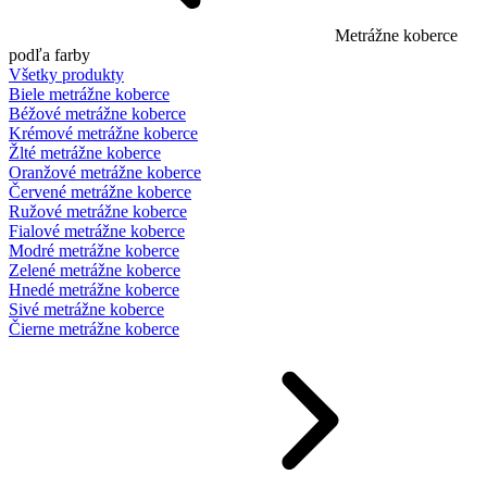
Metrážne koberce
podľa farby
Všetky produkty
Biele metrážne koberce
Béžové metrážne koberce
Krémové metrážne koberce
Žlté metrážne koberce
Oranžové metrážne koberce
Červené metrážne koberce
Ružové metrážne koberce
Fialové metrážne koberce
Modré metrážne koberce
Zelené metrážne koberce
Hnedé metrážne koberce
Sivé metrážne koberce
Čierne metrážne koberce