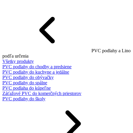
PVC podlahy a Lino
podľa určenia
Všetky produkty
PVC podlahy do chodby a predsiene
PVC podlahy do kuchyne a jedálne
PVC podlahy do obývačky
PVC podlahy do spálne
PVC podlaha do kúpeľne
Záťažové PVC do komerčných priestorov
PVC podlahy do školy