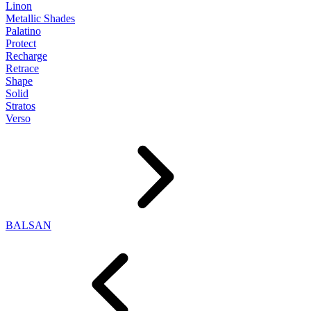
Linon
Metallic Shades
Palatino
Protect
Recharge
Retrace
Shape
Solid
Stratos
Verso
BALSAN