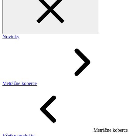
Novinky
Metrážne koberce
Metrážne koberce
Všetky produkty