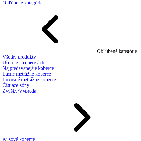
Obľúbené kategórie
Obľúbené kategórie
Všetky produkty
Ušetrite na energiách
Najpredávanejšie koberce
Lacné metrážne koberce
Luxusné metrážne koberce
Čistiace zóny
Zvyšky/Výpredaj
Kusové koberce