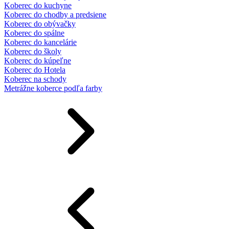
Koberec do kuchyne
Koberec do chodby a predsiene
Koberec do obývačky
Koberec do spálne
Koberec do kancelárie
Koberec do školy
Koberec do kúpeľne
Koberec do Hotela
Koberec na schody
Metrážne koberce podľa farby