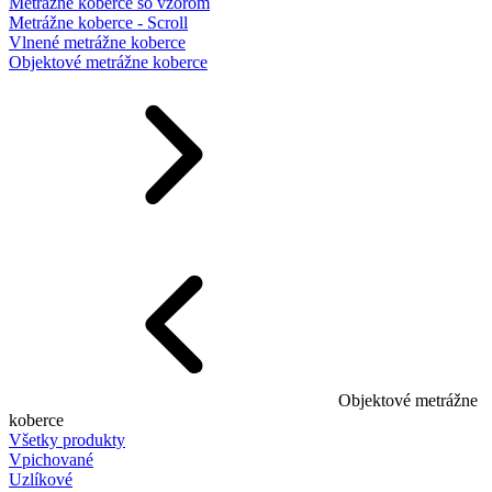
Metrážne koberce so vzorom
Metrážne koberce - Scroll
Vlnené metrážne koberce
Objektové metrážne koberce
Objektové metrážne
koberce
Všetky produkty
Vpichované
Uzlíkové