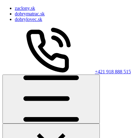
zaclony.sk
dobrymatrac.sk
dobrylovec.sk
+421 918 888 515