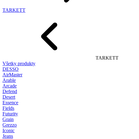
TARKETT
TARKETT
Všetky produkty
DESSO
AirMaster
Arable
Arcade
Defend
Desert
Essence
Fields
Futurity
Grain
Grezzo
Iconic
Jeans