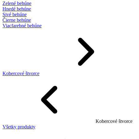
Zelené behúne
Hnedé behúne
Sivé behúne
Čierne behúne
Viacfarebné behúne
Kobercové štvorce
Kobercové štvorce
Všetky produkty