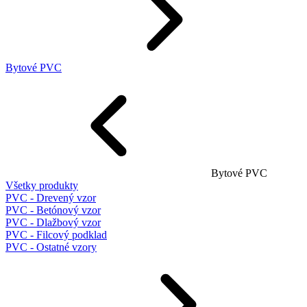
Bytové PVC
Bytové PVC
Všetky produkty
PVC - Drevený vzor
PVC - Betónový vzor
PVC - Dlažbový vzor
PVC - Filcový podklad
PVC - Ostatné vzory