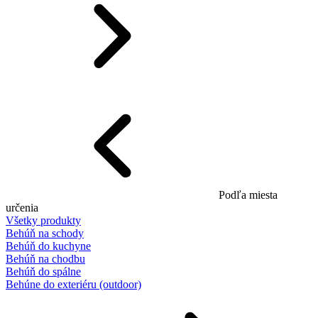
Podľa miesta
určenia
Všetky produkty
Behúň na schody
Behúň do kuchyne
Behúň na chodbu
Behúň do spálne
Behúne do exteriéru (outdoor)