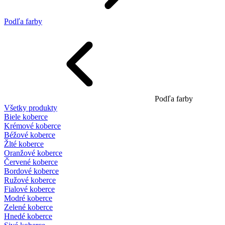
Podľa farby
Podľa farby
Všetky produkty
Biele koberce
Krémové koberce
Béžové koberce
Žlté koberce
Oranžové koberce
Červené koberce
Bordové koberce
Ružové koberce
Fialové koberce
Modré koberce
Zelené koberce
Hnedé koberce