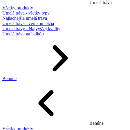
Umelá tráva
Všetky produkty
Umelá tráva - všetky typy
Najlacnejšia umelá tráva
Umelá tráva - verná imitácia
Umele trávy - Najvyššej kvality
Umelá tráva na balkón
Behúne
Behúne
Všetky produkty