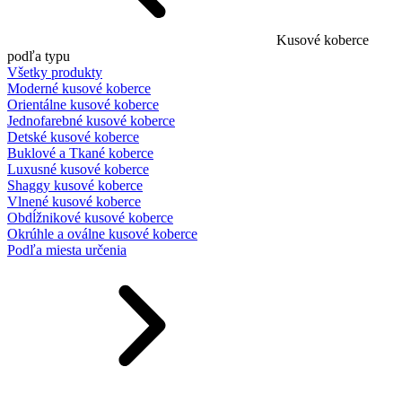
Kusové koberce
podľa typu
Všetky produkty
Moderné kusové koberce
Orientálne kusové koberce
Jednofarebné kusové koberce
Detské kusové koberce
Buklové a Tkané koberce
Luxusné kusové koberce
Shaggy kusové koberce
Vlnené kusové koberce
Obdĺžnikové kusové koberce
Okrúhle a oválne kusové koberce
Podľa miesta určenia