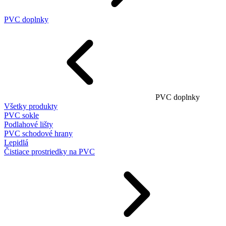
PVC doplnky
PVC doplnky
Všetky produkty
PVC sokle
Podlahové lišty
PVC schodové hrany
Lepidlá
Čistiace prostriedky na PVC