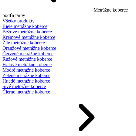
Metrážne koberce
podľa farby
Všetky produkty
Biele metrážne koberce
Béžové metrážne koberce
Krémové metrážne koberce
Žlté metrážne koberce
Oranžové metrážne koberce
Červené metrážne koberce
Ružové metrážne koberce
Fialové metrážne koberce
Modré metrážne koberce
Zelené metrážne koberce
Hnedé metrážne koberce
Sivé metrážne koberce
Čierne metrážne koberce