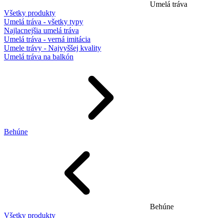
Umelá tráva
Všetky produkty
Umelá tráva - všetky typy
Najlacnejšia umelá tráva
Umelá tráva - verná imitácia
Umele trávy - Najvyššej kvality
Umelá tráva na balkón
Behúne
Behúne
Všetky produkty