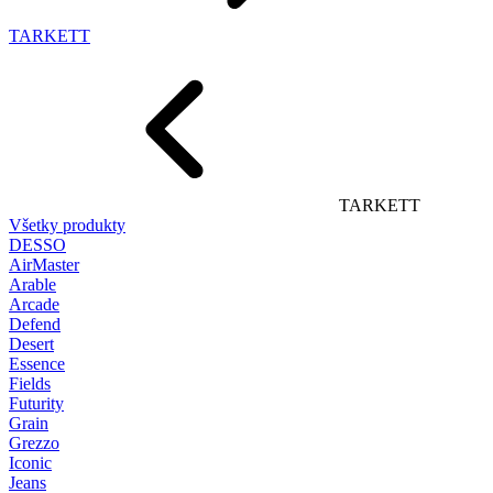
TARKETT
TARKETT
Všetky produkty
DESSO
AirMaster
Arable
Arcade
Defend
Desert
Essence
Fields
Futurity
Grain
Grezzo
Iconic
Jeans