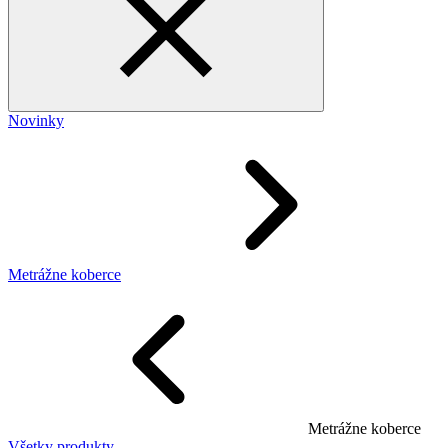
Novinky
Metrážne koberce
Metrážne koberce
Všetky produkty