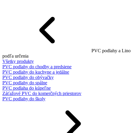
PVC podlahy a Lino
podľa určenia
Všetky produkty
PVC podlahy do chodby a predsiene
PVC podlahy do kuchyne a jedálne
PVC podlahy do obývačky
PVC podlahy do spálne
PVC podlaha do kúpeľne
Záťažové PVC do komerčných priestorov
PVC podlahy do školy