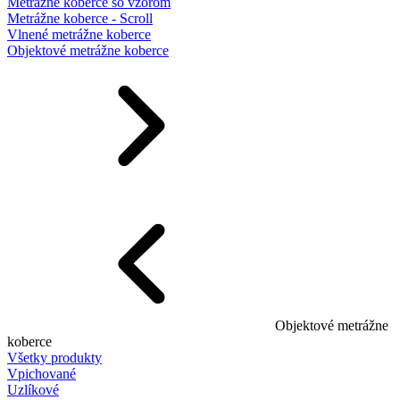
Metrážne koberce so vzorom
Metrážne koberce - Scroll
Vlnené metrážne koberce
Objektové metrážne koberce
Objektové metrážne
koberce
Všetky produkty
Vpichované
Uzlíkové