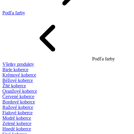
Podľa farby
Podľa farby
Všetky produkty
Biele koberce
Krémové koberce
Béžové koberce
Žlté koberce
Oranžové koberce
Červené koberce
Bordové koberce
Ružové koberce
Fialové koberce
Modré koberce
Zelené koberce
Hnedé koberce