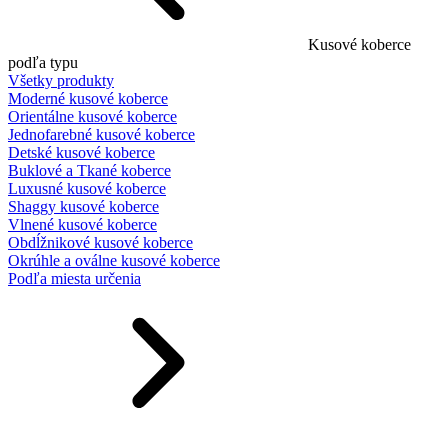
Kusové koberce
podľa typu
Všetky produkty
Moderné kusové koberce
Orientálne kusové koberce
Jednofarebné kusové koberce
Detské kusové koberce
Buklové a Tkané koberce
Luxusné kusové koberce
Shaggy kusové koberce
Vlnené kusové koberce
Obdĺžnikové kusové koberce
Okrúhle a oválne kusové koberce
Podľa miesta určenia