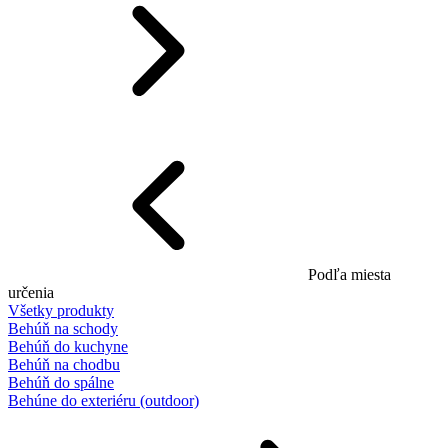
Podľa miesta
určenia
Všetky produkty
Behúň na schody
Behúň do kuchyne
Behúň na chodbu
Behúň do spálne
Behúne do exteriéru (outdoor)