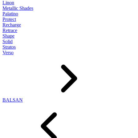
Linon
Metallic Shades
Palatino
Protect
Recharge
Retrace
Shape
Solid
Stratos
Verso
BALSAN