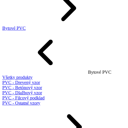
Bytové PVC
Bytové PVC
Všetky produkty
PVC - Drevený vzor
PVC - Betónový vzor
PVC - Dlažbový vzor
PVC - Filcový podklad
PVC - Ostatné vzory