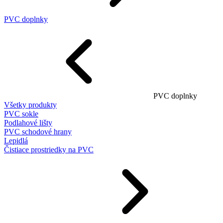
PVC doplnky
PVC doplnky
Všetky produkty
PVC sokle
Podlahové lišty
PVC schodové hrany
Lepidlá
Čistiace prostriedky na PVC