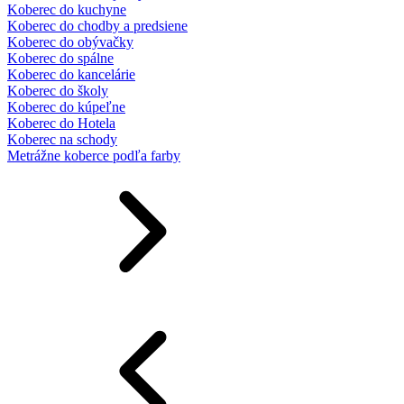
Koberec do kuchyne
Koberec do chodby a predsiene
Koberec do obývačky
Koberec do spálne
Koberec do kancelárie
Koberec do školy
Koberec do kúpeľne
Koberec do Hotela
Koberec na schody
Metrážne koberce podľa farby