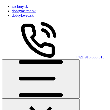
zaclony.sk
dobrymatrac.sk
dobrylovec.sk
+421 918 888 515