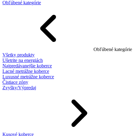
Obľúbené kategórie
Obľúbené kategórie
Všetky produkty
Ušetrite na energiách
Najpredávanejšie koberce
Lacné metrážne koberce
Luxusné metrážne koberce
Čistiace zóny
Zvyšky/Výpredaj
Kusové koberce