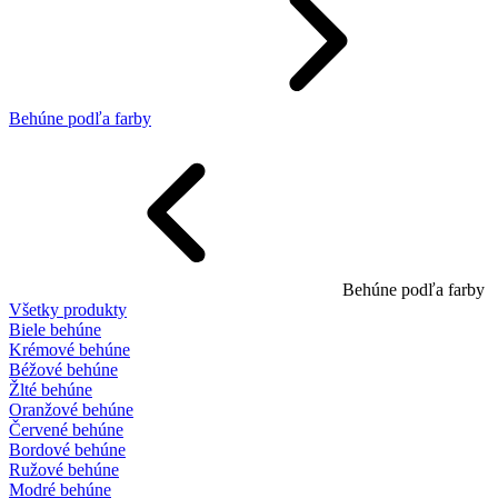
Behúne podľa farby
Behúne podľa farby
Všetky produkty
Biele behúne
Krémové behúne
Béžové behúne
Žlté behúne
Oranžové behúne
Červené behúne
Bordové behúne
Ružové behúne
Modré behúne