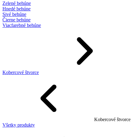
Zelené behúne
Hnedé behúne
Sivé behúne
Čierne behúne
Viacfarebné behúne
Kobercové štvorce
Kobercové štvorce
Všetky produkty