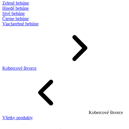
Zelené behúne
Hnedé behúne
Sivé behúne
Čierne behúne
Viacfarebné behúne
Kobercové štvorce
Kobercové štvorce
Všetky produkty