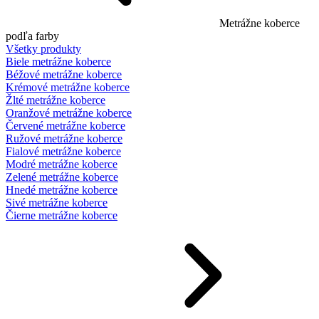
Metrážne koberce
podľa farby
Všetky produkty
Biele metrážne koberce
Béžové metrážne koberce
Krémové metrážne koberce
Žlté metrážne koberce
Oranžové metrážne koberce
Červené metrážne koberce
Ružové metrážne koberce
Fialové metrážne koberce
Modré metrážne koberce
Zelené metrážne koberce
Hnedé metrážne koberce
Sivé metrážne koberce
Čierne metrážne koberce