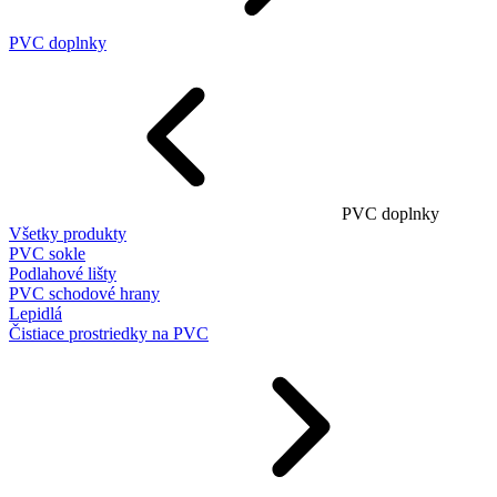
PVC doplnky
PVC doplnky
Všetky produkty
PVC sokle
Podlahové lišty
PVC schodové hrany
Lepidlá
Čistiace prostriedky na PVC