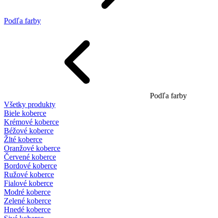
Podľa farby
Podľa farby
Všetky produkty
Biele koberce
Krémové koberce
Béžové koberce
Žlté koberce
Oranžové koberce
Červené koberce
Bordové koberce
Ružové koberce
Fialové koberce
Modré koberce
Zelené koberce
Hnedé koberce