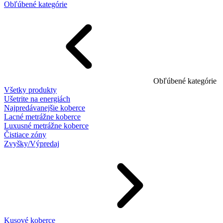
Obľúbené kategórie
Obľúbené kategórie
Všetky produkty
Ušetrite na energiách
Najpredávanejšie koberce
Lacné metrážne koberce
Luxusné metrážne koberce
Čistiace zóny
Zvyšky/Výpredaj
Kusové koberce