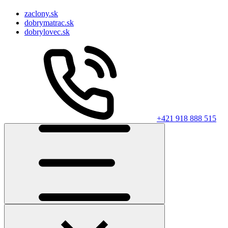
zaclony.sk
dobrymatrac.sk
dobrylovec.sk
+421 918 888 515