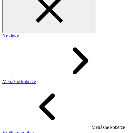
Novinky
Metrážne koberce
Metrážne koberce
Všetky produkty