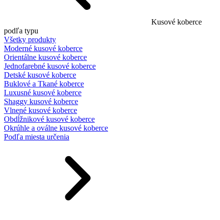
Kusové koberce
podľa typu
Všetky produkty
Moderné kusové koberce
Orientálne kusové koberce
Jednofarebné kusové koberce
Detské kusové koberce
Buklové a Tkané koberce
Luxusné kusové koberce
Shaggy kusové koberce
Vlnené kusové koberce
Obdĺžnikové kusové koberce
Okrúhle a oválne kusové koberce
Podľa miesta určenia