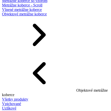
Metrážne koberce so vzorom
Metrážne koberce - Scroll
Vlnené metrážne koberce
Objektové metrážne koberce
Objektové metrážne
koberce
Všetky produkty
Vpichované
Uzlíkové