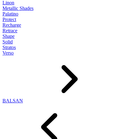
Linon
Metallic Shades
Palatino
Protect
Recharge
Retrace
Shape
Solid
Stratos
Verso
BALSAN