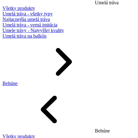
Umelá tráva
Všetky produkty
Umelá tráva - všetky typy
Najlacnejšia umelá tráva
Umelá tráva - verná imitácia
Umele trávy - Najvyššej kvality
Umelá tráva na balkón
Behúne
Behúne
Všetky produkty