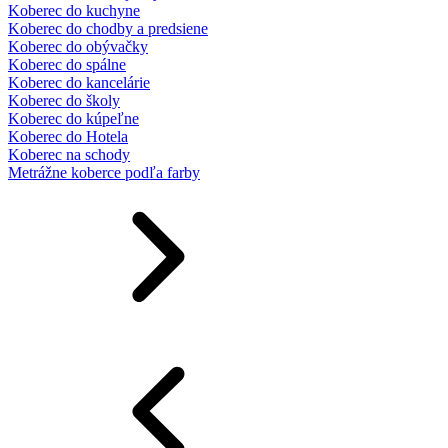
Koberec do kuchyne
Koberec do chodby a predsiene
Koberec do obývačky
Koberec do spálne
Koberec do kancelárie
Koberec do školy
Koberec do kúpeľne
Koberec do Hotela
Koberec na schody
Metrážne koberce podľa farby