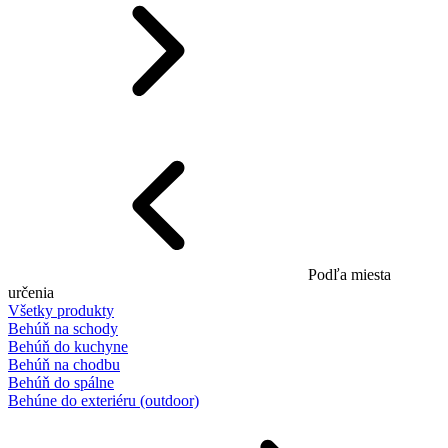
Podľa miesta
určenia
Všetky produkty
Behúň na schody
Behúň do kuchyne
Behúň na chodbu
Behúň do spálne
Behúne do exteriéru (outdoor)