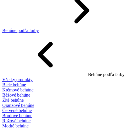
Behúne podľa farby
Behúne podľa farby
Všetky produkty
Biele behúne
Krémové behúne
Béžové behúne
Žlté behúne
Oranžové behúne
Červené behúne
Bordové behúne
Ružové behúne
Modré behúne