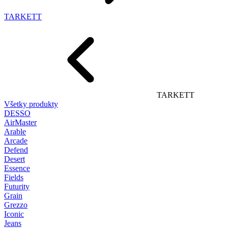
TARKETT
TARKETT
Všetky produkty
DESSO
AirMaster
Arable
Arcade
Defend
Desert
Essence
Fields
Futurity
Grain
Grezzo
Iconic
Jeans