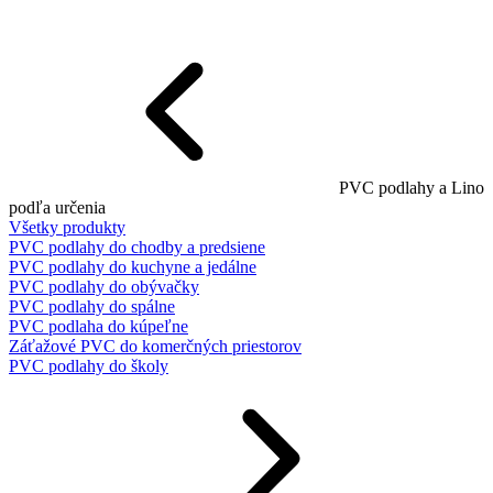
PVC podlahy a Lino
podľa určenia
Všetky produkty
PVC podlahy do chodby a predsiene
PVC podlahy do kuchyne a jedálne
PVC podlahy do obývačky
PVC podlahy do spálne
PVC podlaha do kúpeľne
Záťažové PVC do komerčných priestorov
PVC podlahy do školy