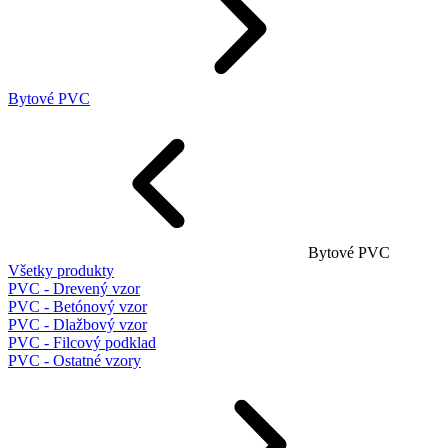
Bytové PVC
Bytové PVC
Všetky produkty
PVC - Drevený vzor
PVC - Betónový vzor
PVC - Dlažbový vzor
PVC - Filcový podklad
PVC - Ostatné vzory