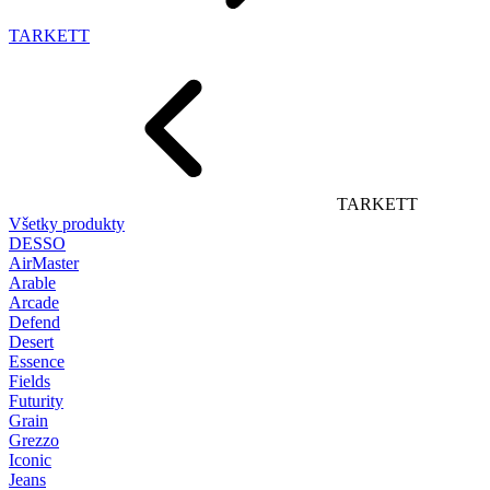
TARKETT
TARKETT
Všetky produkty
DESSO
AirMaster
Arable
Arcade
Defend
Desert
Essence
Fields
Futurity
Grain
Grezzo
Iconic
Jeans