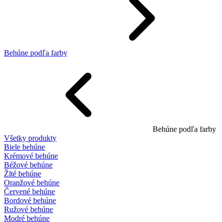
Behúne podľa farby
Behúne podľa farby
Všetky produkty
Biele behúne
Krémové behúne
Béžové behúne
Žlté behúne
Oranžové behúne
Červené behúne
Bordové behúne
Ružové behúne
Modré behúne