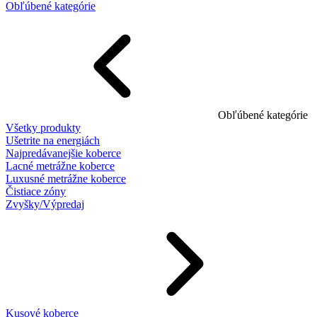
Obľúbené kategórie
Obľúbené kategórie
Všetky produkty
Ušetrite na energiách
Najpredávanejšie koberce
Lacné metrážne koberce
Luxusné metrážne koberce
Čistiace zóny
Zvyšky/Výpredaj
Kusové koberce