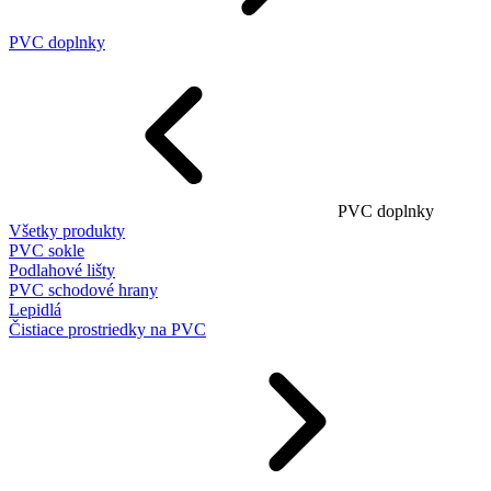
PVC doplnky
PVC doplnky
Všetky produkty
PVC sokle
Podlahové lišty
PVC schodové hrany
Lepidlá
Čistiace prostriedky na PVC