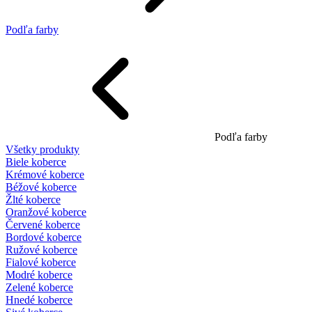
Podľa farby
Podľa farby
Všetky produkty
Biele koberce
Krémové koberce
Béžové koberce
Žlté koberce
Oranžové koberce
Červené koberce
Bordové koberce
Ružové koberce
Fialové koberce
Modré koberce
Zelené koberce
Hnedé koberce