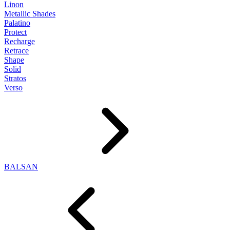
Linon
Metallic Shades
Palatino
Protect
Recharge
Retrace
Shape
Solid
Stratos
Verso
BALSAN