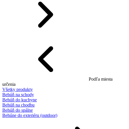
Podľa miesta
určenia
Všetky produkty
Behúň na schody
Behúň do kuchyne
Behúň na chodbu
Behúň do spálne
Behúne do exteriéru (outdoor)