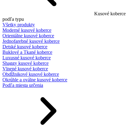
Kusové koberce
podľa typu
Všetky produkty
Moderné kusové koberce
Orientálne kusové koberce
Jednofarebné kusové koberce
Detské kusové koberce
Buklové a Tkané koberce
Luxusné kusové koberce
Shaggy kusové koberce
Vlnené kusové koberce
Obdĺžnikové kusové koberce
Okrúhle a oválne kusové koberce
Podľa miesta určenia