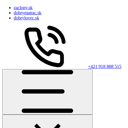
zaclony.sk
dobrymatrac.sk
dobrylovec.sk
+421 918 888 515