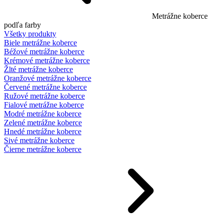
Metrážne koberce
podľa farby
Všetky produkty
Biele metrážne koberce
Béžové metrážne koberce
Krémové metrážne koberce
Žlté metrážne koberce
Oranžové metrážne koberce
Červené metrážne koberce
Ružové metrážne koberce
Fialové metrážne koberce
Modré metrážne koberce
Zelené metrážne koberce
Hnedé metrážne koberce
Sivé metrážne koberce
Čierne metrážne koberce