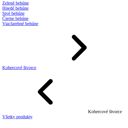
Zelené behúne
Hnedé behúne
Sivé behúne
Čierne behúne
Viacfarebné behúne
Kobercové štvorce
Kobercové štvorce
Všetky produkty