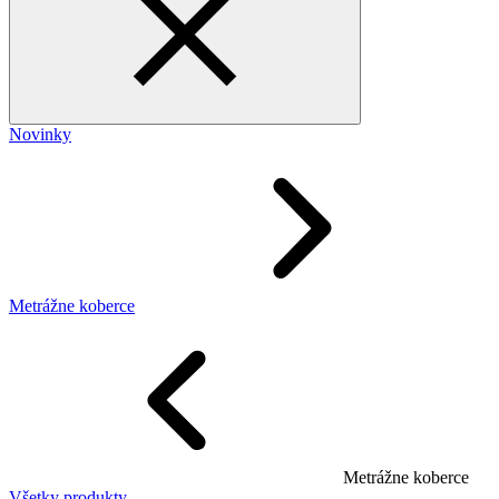
Novinky
Metrážne koberce
Metrážne koberce
Všetky produkty