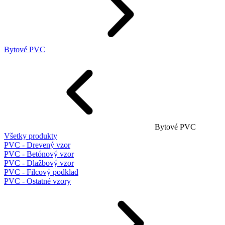
Bytové PVC
Bytové PVC
Všetky produkty
PVC - Drevený vzor
PVC - Betónový vzor
PVC - Dlažbový vzor
PVC - Filcový podklad
PVC - Ostatné vzory