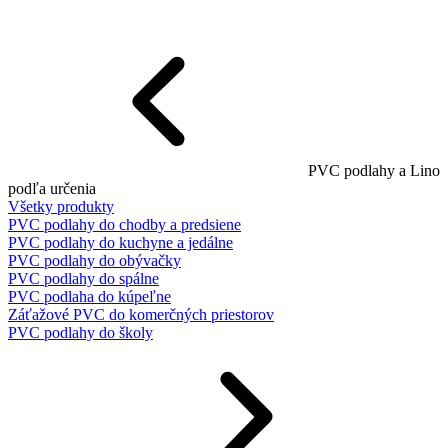
PVC podlahy a Lino
podľa určenia
Všetky produkty
PVC podlahy do chodby a predsiene
PVC podlahy do kuchyne a jedálne
PVC podlahy do obývačky
PVC podlahy do spálne
PVC podlaha do kúpeľne
Záťažové PVC do komerčných priestorov
PVC podlahy do školy