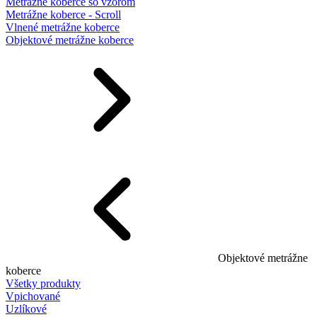
Metrážne koberce so vzorom
Metrážne koberce - Scroll
Vlnené metrážne koberce
Objektové metrážne koberce
Objektové metrážne
koberce
Všetky produkty
Vpichované
Uzlíkové