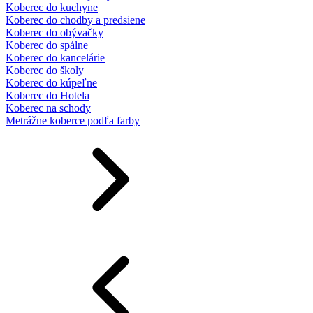
Koberec do kuchyne
Koberec do chodby a predsiene
Koberec do obývačky
Koberec do spálne
Koberec do kancelárie
Koberec do školy
Koberec do kúpeľne
Koberec do Hotela
Koberec na schody
Metrážne koberce podľa farby