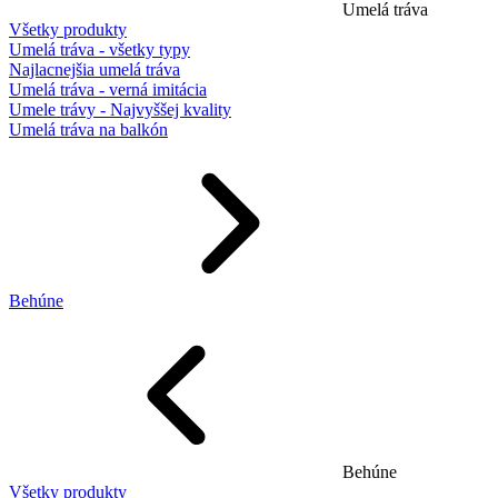
Umelá tráva
Všetky produkty
Umelá tráva - všetky typy
Najlacnejšia umelá tráva
Umelá tráva - verná imitácia
Umele trávy - Najvyššej kvality
Umelá tráva na balkón
Behúne
Behúne
Všetky produkty