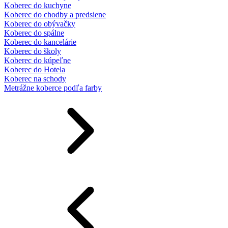
Koberec do kuchyne
Koberec do chodby a predsiene
Koberec do obývačky
Koberec do spálne
Koberec do kancelárie
Koberec do školy
Koberec do kúpeľne
Koberec do Hotela
Koberec na schody
Metrážne koberce podľa farby