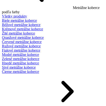
Metrážne koberce
podľa farby
Všetky produkty
Biele metrážne koberce
Béžové metrážne koberce
Krémové metrážne koberce
Žlté metrážne koberce
Oranžové metrážne koberce
Červené metrážne koberce
Ružové metrážne koberce
Fialové metrážne koberce
Modré metrážne koberce
Zelené metrážne koberce
Hnedé metrážne koberce
Sivé metrážne koberce
Čierne metrážne koberce