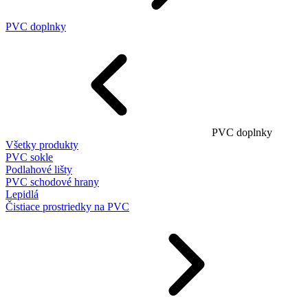
PVC doplnky
PVC doplnky
Všetky produkty
PVC sokle
Podlahové lišty
PVC schodové hrany
Lepidlá
Čistiace prostriedky na PVC