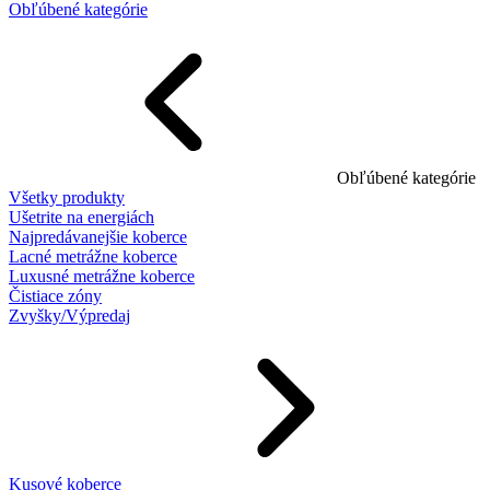
Obľúbené kategórie
Obľúbené kategórie
Všetky produkty
Ušetrite na energiách
Najpredávanejšie koberce
Lacné metrážne koberce
Luxusné metrážne koberce
Čistiace zóny
Zvyšky/Výpredaj
Kusové koberce