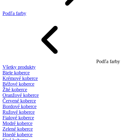
Podľa farby
Podľa farby
Všetky produkty
Biele koberce
Krémové koberce
Béžové koberce
Žlté koberce
Oranžové koberce
Červené koberce
Bordové koberce
Ružové koberce
Fialové koberce
Modré koberce
Zelené koberce
Hnedé koberce