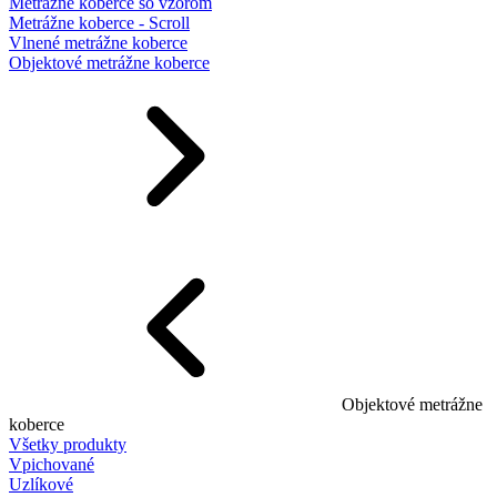
Metrážne koberce so vzorom
Metrážne koberce - Scroll
Vlnené metrážne koberce
Objektové metrážne koberce
Objektové metrážne
koberce
Všetky produkty
Vpichované
Uzlíkové