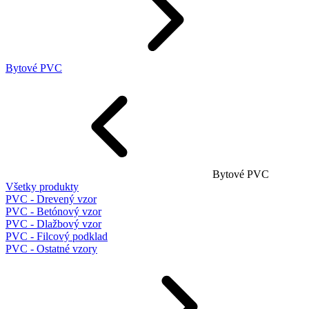
Bytové PVC
Bytové PVC
Všetky produkty
PVC - Drevený vzor
PVC - Betónový vzor
PVC - Dlažbový vzor
PVC - Filcový podklad
PVC - Ostatné vzory