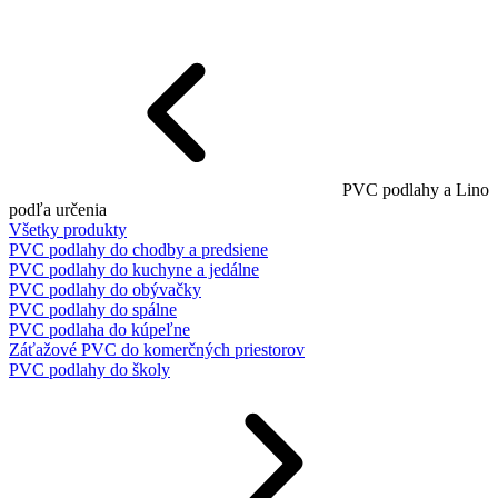
PVC podlahy a Lino
podľa určenia
Všetky produkty
PVC podlahy do chodby a predsiene
PVC podlahy do kuchyne a jedálne
PVC podlahy do obývačky
PVC podlahy do spálne
PVC podlaha do kúpeľne
Záťažové PVC do komerčných priestorov
PVC podlahy do školy