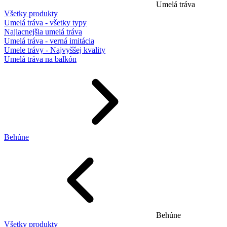
Umelá tráva
Všetky produkty
Umelá tráva - všetky typy
Najlacnejšia umelá tráva
Umelá tráva - verná imitácia
Umele trávy - Najvyššej kvality
Umelá tráva na balkón
Behúne
Behúne
Všetky produkty