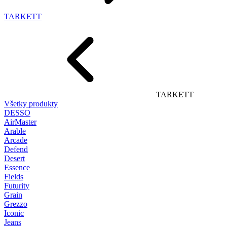
TARKETT
TARKETT
Všetky produkty
DESSO
AirMaster
Arable
Arcade
Defend
Desert
Essence
Fields
Futurity
Grain
Grezzo
Iconic
Jeans