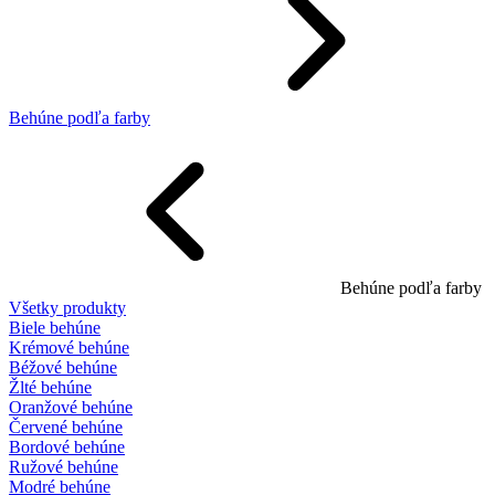
Behúne podľa farby
Behúne podľa farby
Všetky produkty
Biele behúne
Krémové behúne
Béžové behúne
Žlté behúne
Oranžové behúne
Červené behúne
Bordové behúne
Ružové behúne
Modré behúne