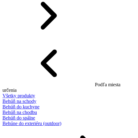
Podľa miesta
určenia
Všetky produkty
Behúň na schody
Behúň do kuchyne
Behúň na chodbu
Behúň do spálne
Behúne do exteriéru (outdoor)