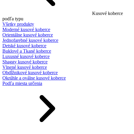
Kusové koberce
podľa typu
Všetky produkty
Moderné kusové koberce
Orientálne kusové koberce
Jednofarebné kusové koberce
Detské kusové koberce
Buklové a Tkané koberce
Luxusné kusové koberce
Shaggy kusové koberce
Vlnené kusové koberce
Obdĺžnikové kusové koberce
Okrúhle a oválne kusové koberce
Podľa miesta určenia