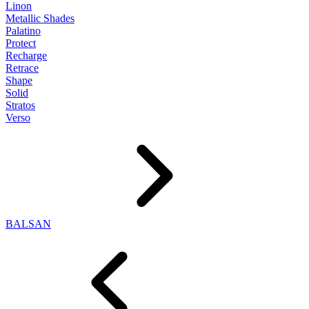
Linon
Metallic Shades
Palatino
Protect
Recharge
Retrace
Shape
Solid
Stratos
Verso
BALSAN