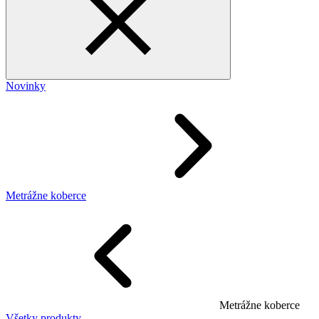
Novinky
Metrážne koberce
Metrážne koberce
Všetky produkty