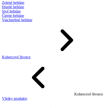
Zelené behúne
Hnedé behúne
Sivé behúne
Čierne behúne
Viacfarebné behúne
Kobercové štvorce
Kobercové štvorce
Všetky produkty