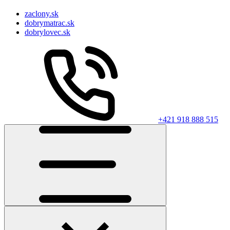
zaclony.sk
dobrymatrac.sk
dobrylovec.sk
+421 918 888 515