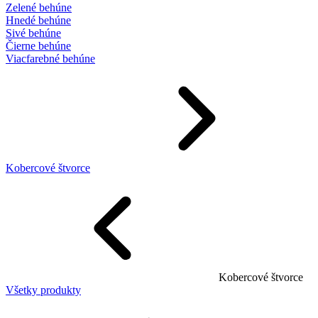
Zelené behúne
Hnedé behúne
Sivé behúne
Čierne behúne
Viacfarebné behúne
Kobercové štvorce
Kobercové štvorce
Všetky produkty