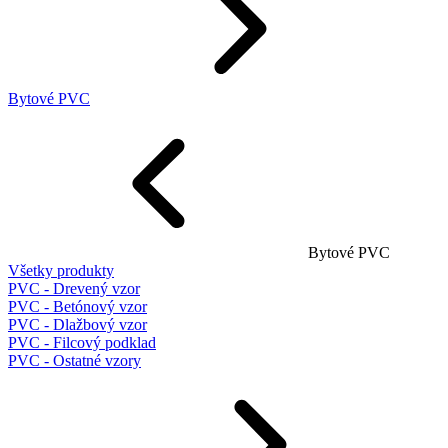
Bytové PVC
Bytové PVC
Všetky produkty
PVC - Drevený vzor
PVC - Betónový vzor
PVC - Dlažbový vzor
PVC - Filcový podklad
PVC - Ostatné vzory