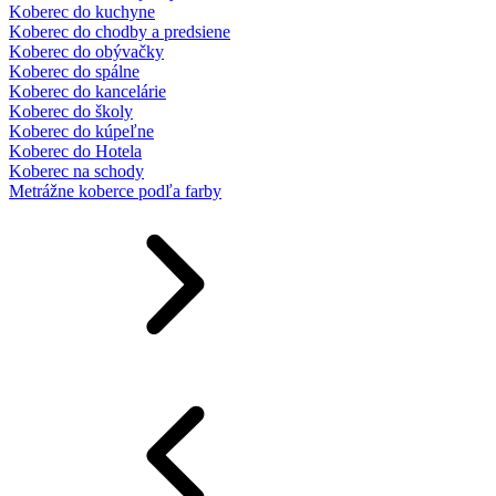
Koberec do kuchyne
Koberec do chodby a predsiene
Koberec do obývačky
Koberec do spálne
Koberec do kancelárie
Koberec do školy
Koberec do kúpeľne
Koberec do Hotela
Koberec na schody
Metrážne koberce podľa farby