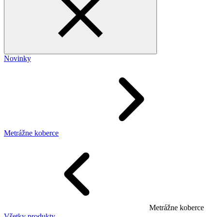
Novinky
Metrážne koberce
Metrážne koberce
Všetky produkty