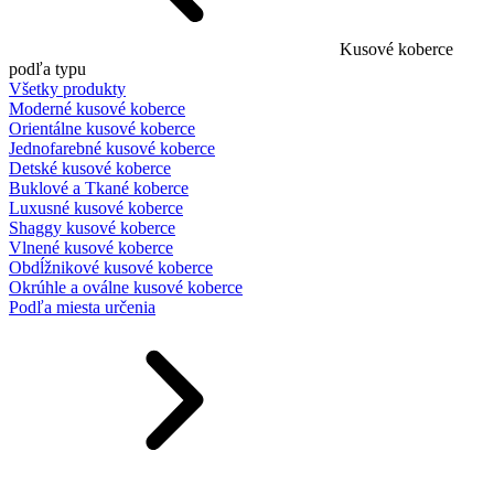
Kusové koberce
podľa typu
Všetky produkty
Moderné kusové koberce
Orientálne kusové koberce
Jednofarebné kusové koberce
Detské kusové koberce
Buklové a Tkané koberce
Luxusné kusové koberce
Shaggy kusové koberce
Vlnené kusové koberce
Obdĺžnikové kusové koberce
Okrúhle a oválne kusové koberce
Podľa miesta určenia