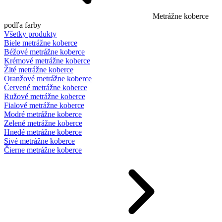
Metrážne koberce
podľa farby
Všetky produkty
Biele metrážne koberce
Béžové metrážne koberce
Krémové metrážne koberce
Žlté metrážne koberce
Oranžové metrážne koberce
Červené metrážne koberce
Ružové metrážne koberce
Fialové metrážne koberce
Modré metrážne koberce
Zelené metrážne koberce
Hnedé metrážne koberce
Sivé metrážne koberce
Čierne metrážne koberce