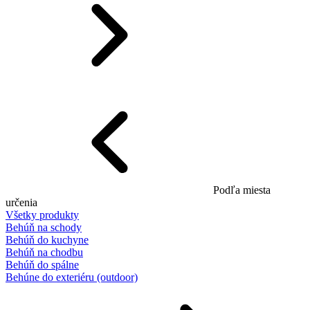
Podľa miesta
určenia
Všetky produkty
Behúň na schody
Behúň do kuchyne
Behúň na chodbu
Behúň do spálne
Behúne do exteriéru (outdoor)