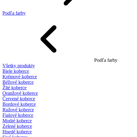
Podľa farby
Podľa farby
Všetky produkty
Biele koberce
Krémové koberce
Béžové koberce
Žlté koberce
Oranžové koberce
Červené koberce
Bordové koberce
Ružové koberce
Fialové koberce
Modré koberce
Zelené koberce
Hnedé koberce