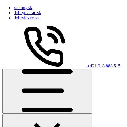
zaclony.sk
dobrymatrac.sk
dobrylovec.sk
+421 918 888 515