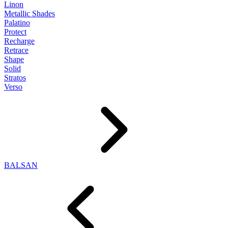
Linon
Metallic Shades
Palatino
Protect
Recharge
Retrace
Shape
Solid
Stratos
Verso
BALSAN