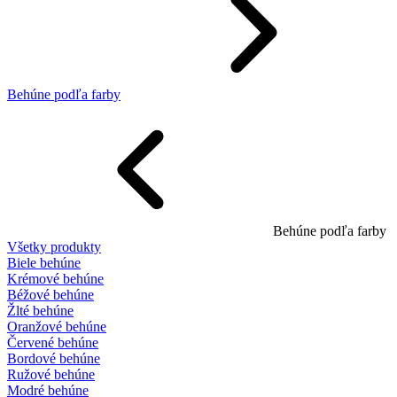
Behúne podľa farby
Behúne podľa farby
Všetky produkty
Biele behúne
Krémové behúne
Béžové behúne
Žlté behúne
Oranžové behúne
Červené behúne
Bordové behúne
Ružové behúne
Modré behúne