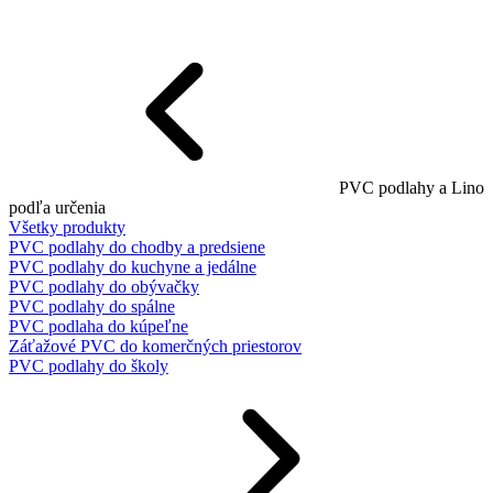
PVC podlahy a Lino
podľa určenia
Všetky produkty
PVC podlahy do chodby a predsiene
PVC podlahy do kuchyne a jedálne
PVC podlahy do obývačky
PVC podlahy do spálne
PVC podlaha do kúpeľne
Záťažové PVC do komerčných priestorov
PVC podlahy do školy