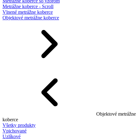
Metrážne koberce so vzorom
Metrážne koberce - Scroll
Vlnené metrážne koberce
Objektové metrážne koberce
Objektové metrážne
koberce
Všetky produkty
Vpichované
Uzlíkové