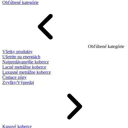
Obľúbené kategórie
Obľúbené kategórie
Všetky produkty
Ušetrite na energiách
Najpredávanejšie koberce
Lacné metrážne koberce
Luxusné metrážne koberce
Čistiace zóny
Zvyšky/Výpredaj
Kusové koberce