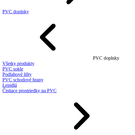
PVC doplnky
PVC doplnky
Všetky produkty
PVC sokle
Podlahové lišty
PVC schodové hrany
Lepidlá
Čistiace prostriedky na PVC