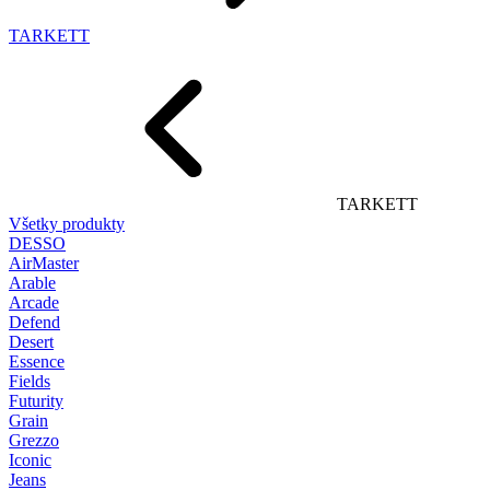
TARKETT
TARKETT
Všetky produkty
DESSO
AirMaster
Arable
Arcade
Defend
Desert
Essence
Fields
Futurity
Grain
Grezzo
Iconic
Jeans