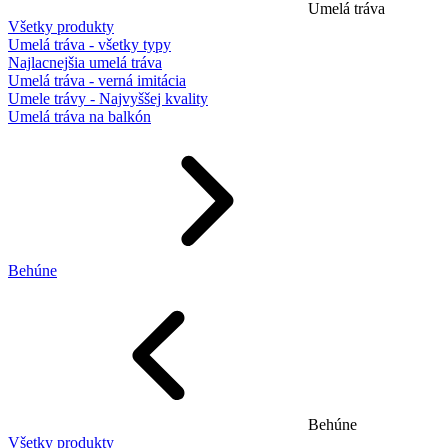
Umelá tráva
Všetky produkty
Umelá tráva - všetky typy
Najlacnejšia umelá tráva
Umelá tráva - verná imitácia
Umele trávy - Najvyššej kvality
Umelá tráva na balkón
Behúne
Behúne
Všetky produkty