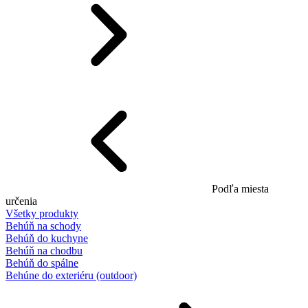
Podľa miesta
určenia
Všetky produkty
Behúň na schody
Behúň do kuchyne
Behúň na chodbu
Behúň do spálne
Behúne do exteriéru (outdoor)