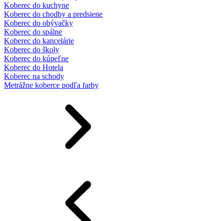
Koberec do kuchyne
Koberec do chodby a predsiene
Koberec do obývačky
Koberec do spálne
Koberec do kancelárie
Koberec do školy
Koberec do kúpeľne
Koberec do Hotela
Koberec na schody
Metrážne koberce podľa farby