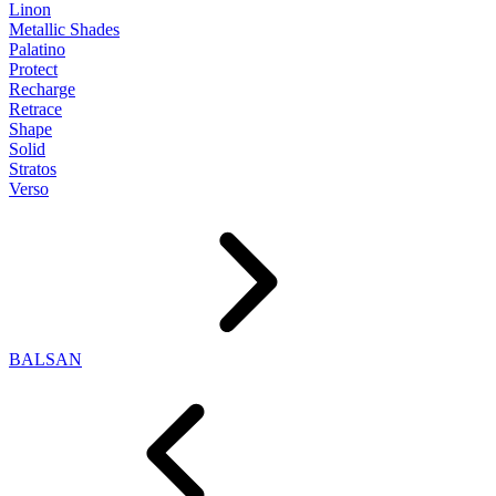
Linon
Metallic Shades
Palatino
Protect
Recharge
Retrace
Shape
Solid
Stratos
Verso
BALSAN