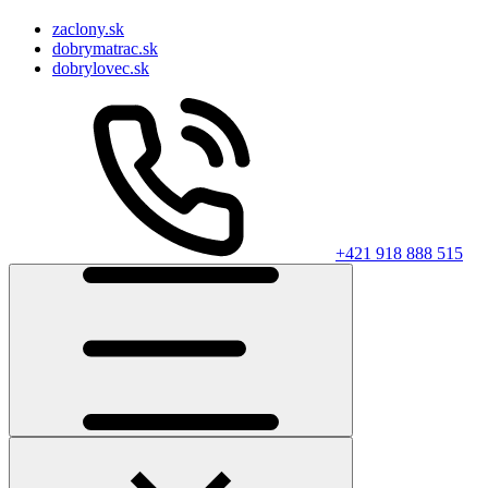
zaclony.sk
dobrymatrac.sk
dobrylovec.sk
+421 918 888 515