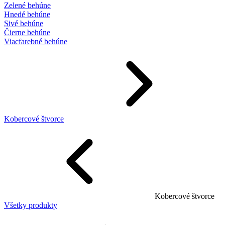
Zelené behúne
Hnedé behúne
Sivé behúne
Čierne behúne
Viacfarebné behúne
Kobercové štvorce
Kobercové štvorce
Všetky produkty