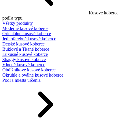
Kusové koberce
podľa typu
Všetky produkty
Moderné kusové koberce
Orientálne kusové koberce
Jednofarebné kusové koberce
Detské kusové koberce
Buklové a Tkané koberce
Luxusné kusové koberce
Shaggy kusové koberce
Vlnené kusové koberce
Obdĺžnikové kusové koberce
Okrúhle a oválne kusové koberce
Podľa miesta určenia