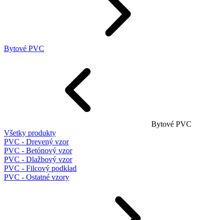
Bytové PVC
Bytové PVC
Všetky produkty
PVC - Drevený vzor
PVC - Betónový vzor
PVC - Dlažbový vzor
PVC - Filcový podklad
PVC - Ostatné vzory