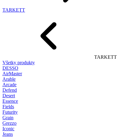
TARKETT
TARKETT
Všetky produkty
DESSO
AirMaster
Arable
Arcade
Defend
Desert
Essence
Fields
Futurity
Grain
Grezzo
Iconic
Jeans