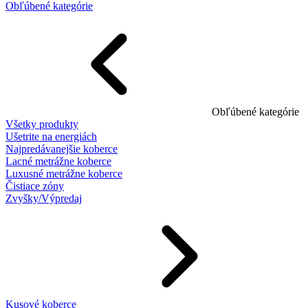
Obľúbené kategórie
Obľúbené kategórie
Všetky produkty
Ušetrite na energiách
Najpredávanejšie koberce
Lacné metrážne koberce
Luxusné metrážne koberce
Čistiace zóny
Zvyšky/Výpredaj
Kusové koberce