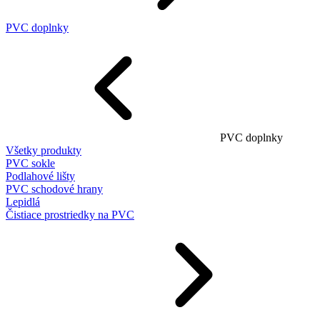
PVC doplnky
PVC doplnky
Všetky produkty
PVC sokle
Podlahové lišty
PVC schodové hrany
Lepidlá
Čistiace prostriedky na PVC