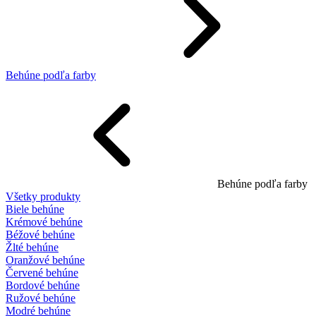
Behúne podľa farby
Behúne podľa farby
Všetky produkty
Biele behúne
Krémové behúne
Béžové behúne
Žlté behúne
Oranžové behúne
Červené behúne
Bordové behúne
Ružové behúne
Modré behúne