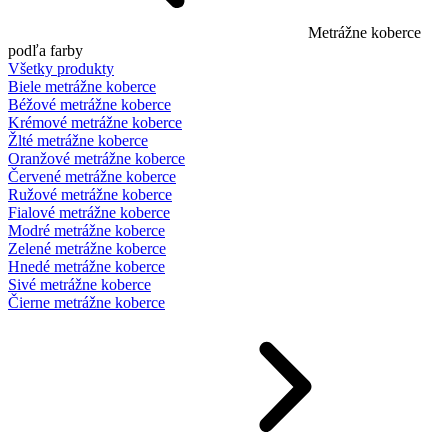
Metrážne koberce
podľa farby
Všetky produkty
Biele metrážne koberce
Béžové metrážne koberce
Krémové metrážne koberce
Žlté metrážne koberce
Oranžové metrážne koberce
Červené metrážne koberce
Ružové metrážne koberce
Fialové metrážne koberce
Modré metrážne koberce
Zelené metrážne koberce
Hnedé metrážne koberce
Sivé metrážne koberce
Čierne metrážne koberce