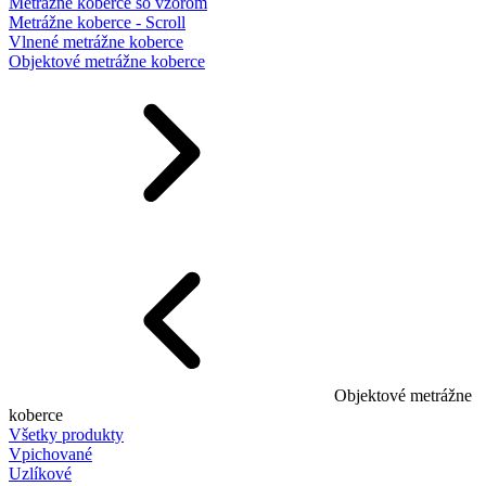
Metrážne koberce so vzorom
Metrážne koberce - Scroll
Vlnené metrážne koberce
Objektové metrážne koberce
Objektové metrážne
koberce
Všetky produkty
Vpichované
Uzlíkové