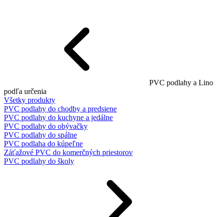
PVC podlahy a Lino
podľa určenia
Všetky produkty
PVC podlahy do chodby a predsiene
PVC podlahy do kuchyne a jedálne
PVC podlahy do obývačky
PVC podlahy do spálne
PVC podlaha do kúpeľne
Záťažové PVC do komerčných priestorov
PVC podlahy do školy