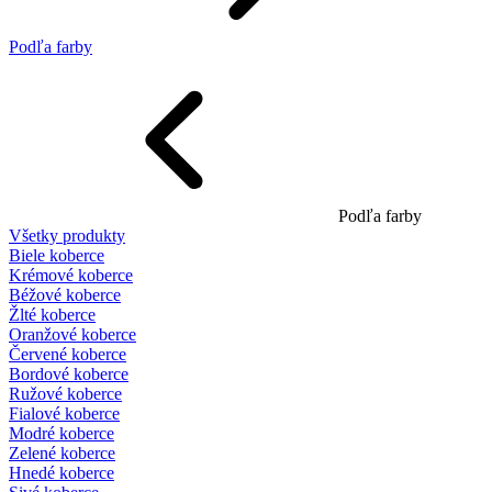
Podľa farby
Podľa farby
Všetky produkty
Biele koberce
Krémové koberce
Béžové koberce
Žlté koberce
Oranžové koberce
Červené koberce
Bordové koberce
Ružové koberce
Fialové koberce
Modré koberce
Zelené koberce
Hnedé koberce