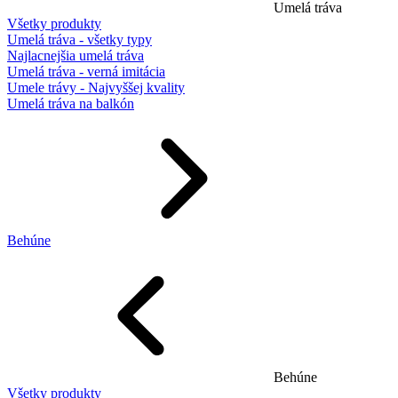
Umelá tráva
Všetky produkty
Umelá tráva - všetky typy
Najlacnejšia umelá tráva
Umelá tráva - verná imitácia
Umele trávy - Najvyššej kvality
Umelá tráva na balkón
Behúne
Behúne
Všetky produkty