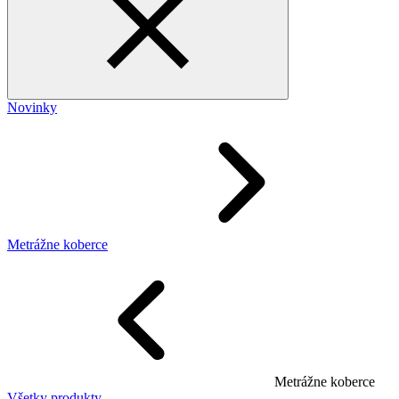
Novinky
Metrážne koberce
Metrážne koberce
Všetky produkty