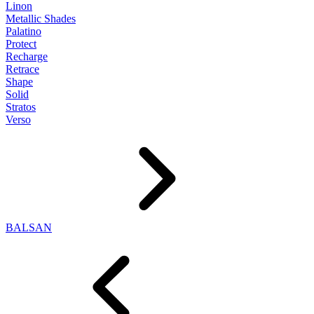
Linon
Metallic Shades
Palatino
Protect
Recharge
Retrace
Shape
Solid
Stratos
Verso
BALSAN