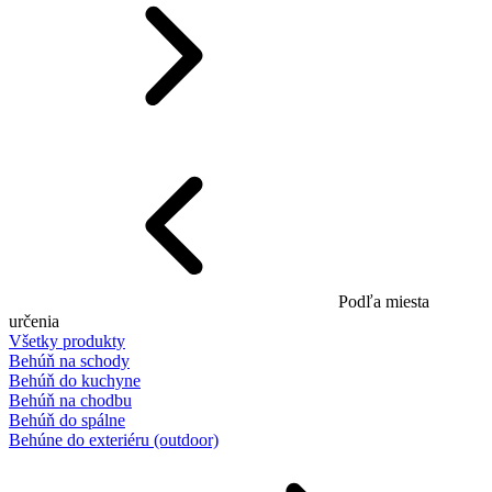
Podľa miesta
určenia
Všetky produkty
Behúň na schody
Behúň do kuchyne
Behúň na chodbu
Behúň do spálne
Behúne do exteriéru (outdoor)