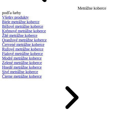
Metrážne koberce
podľa farby
Všetky produkty
Biele metrážne koberce
Béžové metrážne koberce
Krémové metrážne koberce
Žlté metrážne koberce
Oranžové metrážne koberce
Červené metrážne koberce
Ružové metrážne koberce
Fialové metrážne koberce
Modré metrážne koberce
Zelené metrážne koberce
Hnedé metrážne koberce
Sivé metrážne koberce
Čierne metrážne koberce