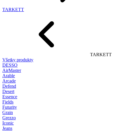
TARKETT
TARKETT
Všetky produkty
DESSO
AirMaster
Arable
Arcade
Defend
Desert
Essence
Fields
Futurity
Grain
Grezzo
Iconic
Jeans