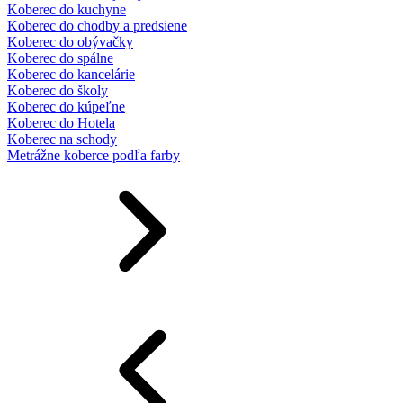
Koberec do kuchyne
Koberec do chodby a predsiene
Koberec do obývačky
Koberec do spálne
Koberec do kancelárie
Koberec do školy
Koberec do kúpeľne
Koberec do Hotela
Koberec na schody
Metrážne koberce podľa farby