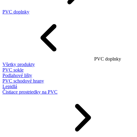
PVC doplnky
PVC doplnky
Všetky produkty
PVC sokle
Podlahové lišty
PVC schodové hrany
Lepidlá
Čistiace prostriedky na PVC