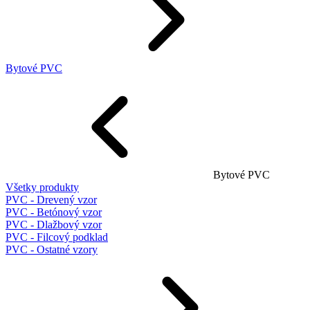
Bytové PVC
Bytové PVC
Všetky produkty
PVC - Drevený vzor
PVC - Betónový vzor
PVC - Dlažbový vzor
PVC - Filcový podklad
PVC - Ostatné vzory