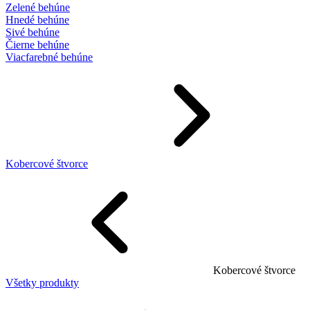
Zelené behúne
Hnedé behúne
Sivé behúne
Čierne behúne
Viacfarebné behúne
Kobercové štvorce
Kobercové štvorce
Všetky produkty