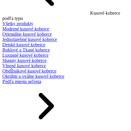
Kusové koberce
podľa typu
Všetky produkty
Moderné kusové koberce
Orientálne kusové koberce
Jednofarebné kusové koberce
Detské kusové koberce
Buklové a Tkané koberce
Luxusné kusové koberce
Shaggy kusové koberce
Vlnené kusové koberce
Obdĺžnikové kusové koberce
Okrúhle a oválne kusové koberce
Podľa miesta určenia