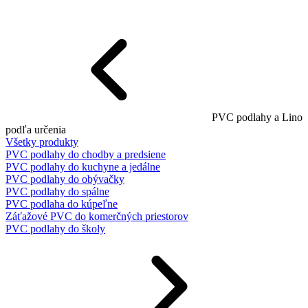
PVC podlahy a Lino
podľa určenia
Všetky produkty
PVC podlahy do chodby a predsiene
PVC podlahy do kuchyne a jedálne
PVC podlahy do obývačky
PVC podlahy do spálne
PVC podlaha do kúpeľne
Záťažové PVC do komerčných priestorov
PVC podlahy do školy