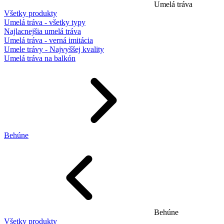
Umelá tráva
Všetky produkty
Umelá tráva - všetky typy
Najlacnejšia umelá tráva
Umelá tráva - verná imitácia
Umele trávy - Najvyššej kvality
Umelá tráva na balkón
Behúne
Behúne
Všetky produkty