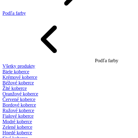
Podľa farby
Podľa farby
Všetky produkty
Biele koberce
Krémové koberce
Béžové koberce
Žlté koberce
Oranžové koberce
Červené koberce
Bordové koberce
Ružové koberce
Fialové koberce
Modré koberce
Zelené koberce
Hnedé koberce