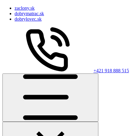
zaclony.sk
dobrymatrac.sk
dobrylovec.sk
+421 918 888 515