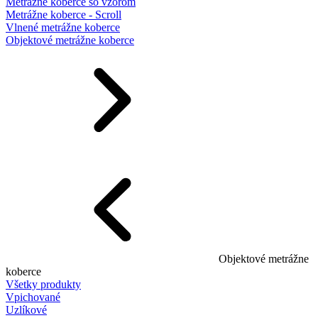
Metrážne koberce so vzorom
Metrážne koberce - Scroll
Vlnené metrážne koberce
Objektové metrážne koberce
Objektové metrážne
koberce
Všetky produkty
Vpichované
Uzlíkové