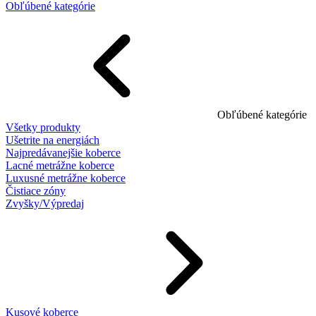
Obľúbené kategórie
Obľúbené kategórie
Všetky produkty
Ušetrite na energiách
Najpredávanejšie koberce
Lacné metrážne koberce
Luxusné metrážne koberce
Čistiace zóny
Zvyšky/Výpredaj
Kusové koberce