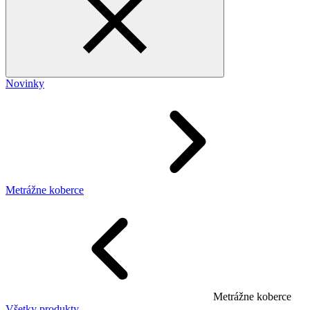
Novinky
Metrážne koberce
Metrážne koberce
Všetky produkty