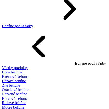
Behúne podľa farby
Behúne podľa farby
Všetky produkty
Biele behúne
Krémové behúne
Béžové behúne
Žlté behúne
Oranžové behúne
Červené behúne
Bordové behúne
Ružové behúne
Modré behúne