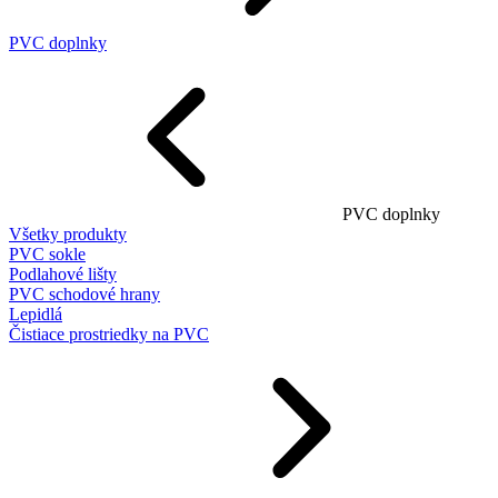
PVC doplnky
PVC doplnky
Všetky produkty
PVC sokle
Podlahové lišty
PVC schodové hrany
Lepidlá
Čistiace prostriedky na PVC