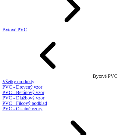
Bytové PVC
Bytové PVC
Všetky produkty
PVC - Drevený vzor
PVC - Betónový vzor
PVC - Dlažbový vzor
PVC - Filcový podklad
PVC - Ostatné vzory