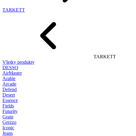
TARKETT
TARKETT
Všetky produkty
DESSO
AirMaster
Arable
Arcade
Defend
Desert
Essence
Fields
Futurity
Grain
Grezzo
Iconic
Jeans