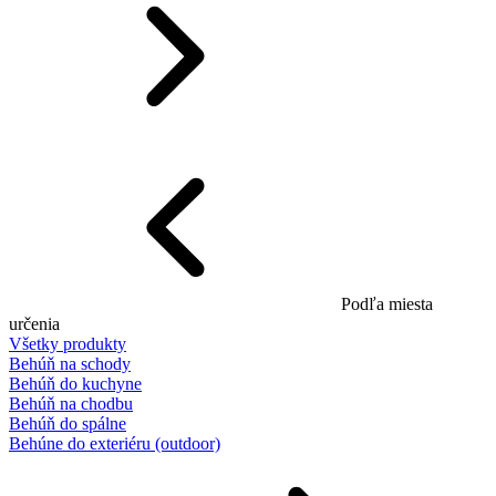
Podľa miesta
určenia
Všetky produkty
Behúň na schody
Behúň do kuchyne
Behúň na chodbu
Behúň do spálne
Behúne do exteriéru (outdoor)