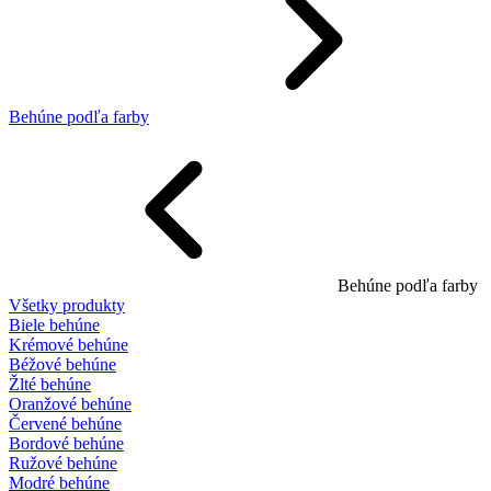
Behúne podľa farby
Behúne podľa farby
Všetky produkty
Biele behúne
Krémové behúne
Béžové behúne
Žlté behúne
Oranžové behúne
Červené behúne
Bordové behúne
Ružové behúne
Modré behúne