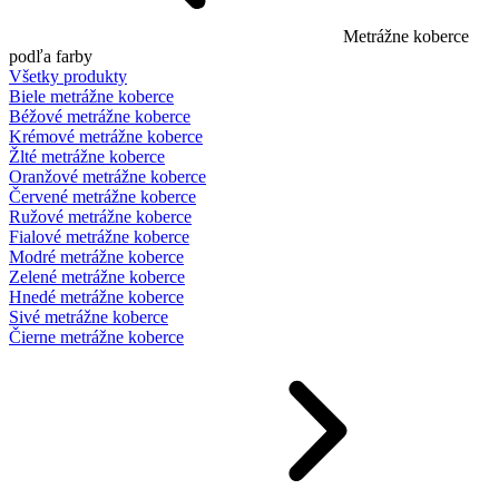
Metrážne koberce
podľa farby
Všetky produkty
Biele metrážne koberce
Béžové metrážne koberce
Krémové metrážne koberce
Žlté metrážne koberce
Oranžové metrážne koberce
Červené metrážne koberce
Ružové metrážne koberce
Fialové metrážne koberce
Modré metrážne koberce
Zelené metrážne koberce
Hnedé metrážne koberce
Sivé metrážne koberce
Čierne metrážne koberce