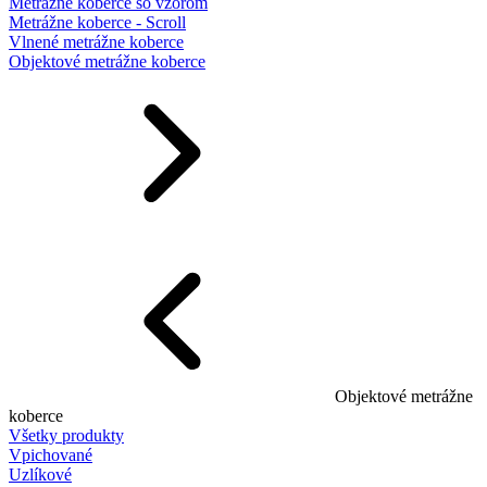
Metrážne koberce so vzorom
Metrážne koberce - Scroll
Vlnené metrážne koberce
Objektové metrážne koberce
Objektové metrážne
koberce
Všetky produkty
Vpichované
Uzlíkové