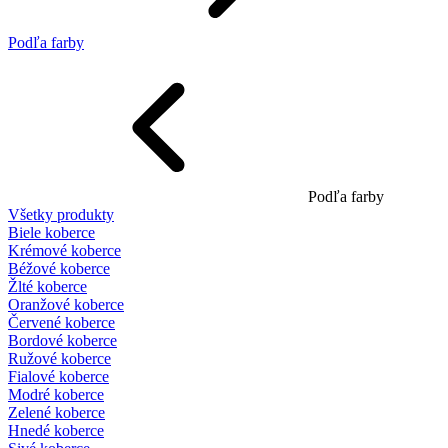
Podľa farby
Podľa farby
Všetky produkty
Biele koberce
Krémové koberce
Béžové koberce
Žlté koberce
Oranžové koberce
Červené koberce
Bordové koberce
Ružové koberce
Fialové koberce
Modré koberce
Zelené koberce
Hnedé koberce