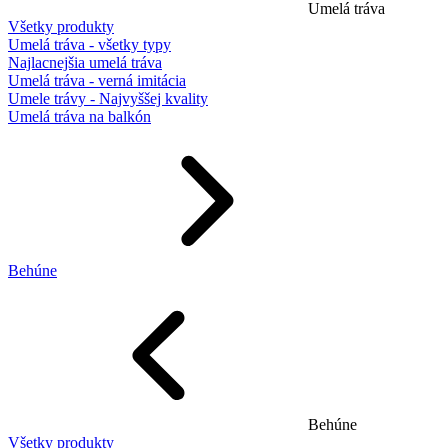
Umelá tráva
Všetky produkty
Umelá tráva - všetky typy
Najlacnejšia umelá tráva
Umelá tráva - verná imitácia
Umele trávy - Najvyššej kvality
Umelá tráva na balkón
Behúne
Behúne
Všetky produkty