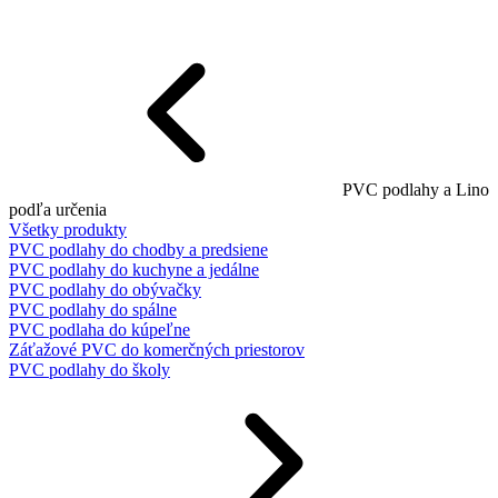
PVC podlahy a Lino
podľa určenia
Všetky produkty
PVC podlahy do chodby a predsiene
PVC podlahy do kuchyne a jedálne
PVC podlahy do obývačky
PVC podlahy do spálne
PVC podlaha do kúpeľne
Záťažové PVC do komerčných priestorov
PVC podlahy do školy