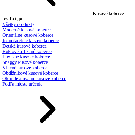
Kusové koberce
podľa typu
Všetky produkty
Moderné kusové koberce
Orientálne kusové koberce
Jednofarebné kusové koberce
Detské kusové koberce
Buklové a Tkané koberce
Luxusné kusové koberce
Shaggy kusové koberce
Vlnené kusové koberce
Obdĺžnikové kusové koberce
Okrúhle a oválne kusové koberce
Podľa miesta určenia