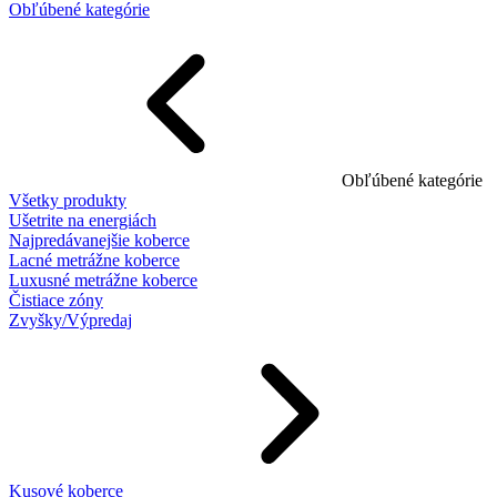
Obľúbené kategórie
Obľúbené kategórie
Všetky produkty
Ušetrite na energiách
Najpredávanejšie koberce
Lacné metrážne koberce
Luxusné metrážne koberce
Čistiace zóny
Zvyšky/Výpredaj
Kusové koberce