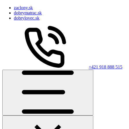
zaclony.sk
dobrymatrac.sk
dobrylovec.sk
+421 918 888 515