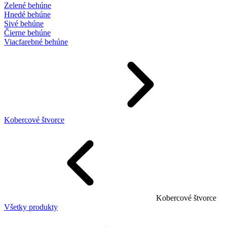
Zelené behúne
Hnedé behúne
Sivé behúne
Čierne behúne
Viacfarebné behúne
Kobercové štvorce
Kobercové štvorce
Všetky produkty