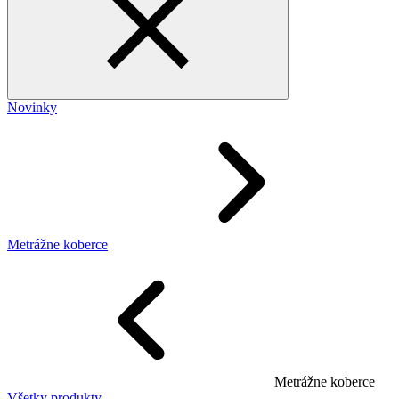
Novinky
Metrážne koberce
Metrážne koberce
Všetky produkty