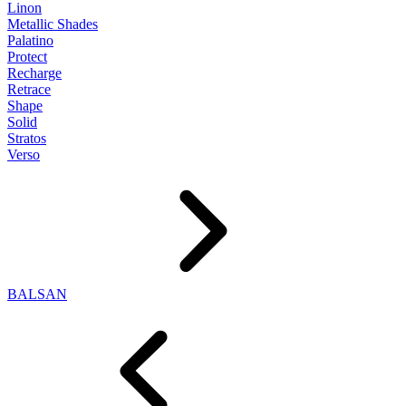
Linon
Metallic Shades
Palatino
Protect
Recharge
Retrace
Shape
Solid
Stratos
Verso
BALSAN