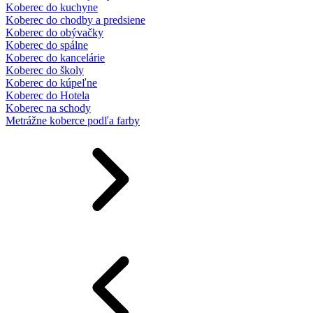
Koberec do kuchyne
Koberec do chodby a predsiene
Koberec do obývačky
Koberec do spálne
Koberec do kancelárie
Koberec do školy
Koberec do kúpeľne
Koberec do Hotela
Koberec na schody
Metrážne koberce podľa farby